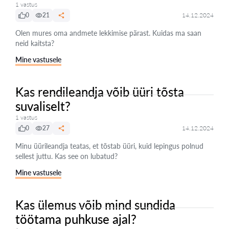
1 vastus
0
21
14.12.2024
Olen mures oma andmete lekkimise pärast. Kuidas ma saan
neid kaitsta?
Mine vastusele
Kas rendileandja võib üüri tõsta
suvaliselt?
1 vastus
0
27
14.12.2024
Minu üürileandja teatas, et tõstab üüri, kuid lepingus polnud
sellest juttu. Kas see on lubatud?
Mine vastusele
Kas ülemus võib mind sundida
töötama puhkuse ajal?