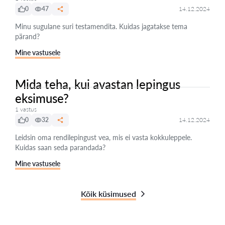
0
47
14.12.2024
Minu sugulane suri testamendita. Kuidas jagatakse tema
pärand?
Mine vastusele
Mida teha, kui avastan lepingus
eksimuse?
1 vastus
0
32
14.12.2024
Leidsin oma rendilepingust vea, mis ei vasta kokkuleppele.
Kuidas saan seda parandada?
Mine vastusele
Kõik küsimused