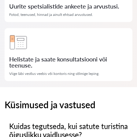
Uurite spetsialistide ankeete ja arvustusi.
Fotod, teenused, hinnad ja ainult ehtsad arvustused.
Helistate ja saate konsultatsiooni või
teenuse.
Viige läbi vestlus veebis või kontoris ning sõlmige leping.
Küsimused ja vastused
Kuidas tegutseda, kui satute turistina
õiguslikku vaidlusesse?