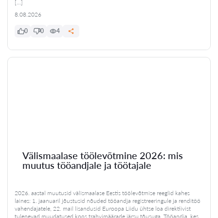
[…]
8.08.2026
0
0
4
Välismaalase töölevõtmine 2026: mis
muutus tööandjale ja töötajale
2026. aastal muutusid välismaalase Eestis töölevõtmise reeglid kahes
laines: 1. jaanuaril jõustusid nõuded tööandja registreeringule ja renditöö
vahendajatele, 22. mail lisandusid Euroopa Liidu ühtse loa direktiivist
tulenevad muudatused koos trahvimäärade järsu tõusuga. Tööandja, kes