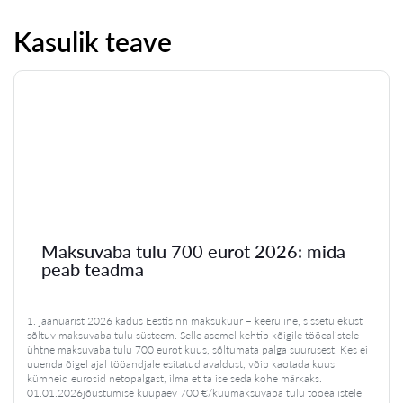
Kasulik teave
Maksuvaba tulu 700 eurot 2026: mida
peab teadma
1. jaanuarist 2026 kadus Eestis nn maksuküür – keeruline, sissetulekust
sõltuv maksuvaba tulu süsteem. Selle asemel kehtib kõigile tööealistele
ühtne maksuvaba tulu 700 eurot kuus, sõltumata palga suurusest. Kes ei
uuenda õigel ajal tööandjale esitatud avaldust, võib kaotada kuus
kümneid eurosid netopalgast, ilma et ta ise seda kohe märkaks.
01.01.2026jõustumise kuupäev 700 €/kuumaksuvaba tulu tööealistele