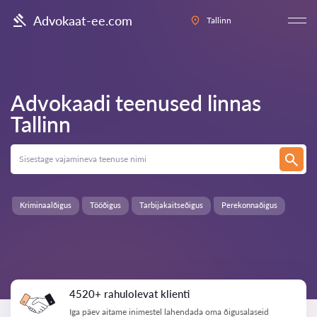
Advokaat-ee.com
Tallinn
Advokaadi teenused linnas
Tallinn
Kriminaalõigus
Tööõigus
Tarbijakaitseõigus
Perekonnaõigus
4520+ rahulolevat klienti
Iga päev aitame inimestel lahendada oma õigusalaseid