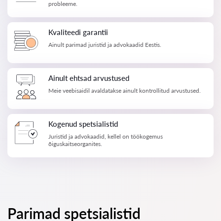
probleeme.
Kvaliteedi garantii
Ainult parimad juristid ja advokaadid Eestis.
Ainult ehtsad arvustused
Meie veebisaidil avaldatakse ainult kontrollitud arvustused.
Kogenud spetsialistid
Juristid ja advokaadid, kellel on töökogemus
õiguskaitseorganites.
Parimad spetsialistid