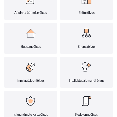
Äripinna üürimise õigus
Ehitusõigus
Eluasemeõigus
Energiaõigus
Immigratsiooniõigus
Intellektuaalomandi õigus
Isikuandmete kaitseõigus
Keskkonnaõigus