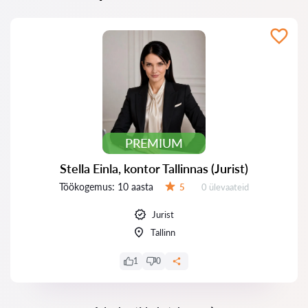
PREMIUM
Stella Einla, kontor Tallinnas (Jurist)
Töökogemus:
10 aasta
Ülevaateid:
5
0 ülevaateid
Hinnang:
Jurist
Tallinn
1
0