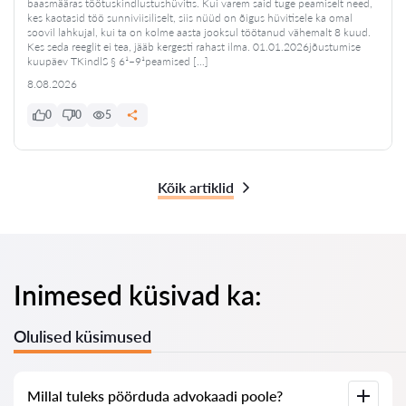
baasmääras töötuskindlustushüvitis. Kui varem said tuge peamiselt need,
kes kaotasid töö sunniviisiliselt, siis nüüd on õigus hüvitisele ka omal
soovil lahkujal, kui ta on kolme aasta jooksul töötanud vähemalt 8 kuud.
Kes seda reeglit ei tea, jääb kergesti rahast ilma. 01.01.2026jõustumise
kuupäev TKindlS § 6¹–9¹peamised […]
8.08.2026
0
0
5
Kõik artiklid
Inimesed küsivad ka:
Olulised küsimused
Millal tuleks pöörduda advokaadi poole?