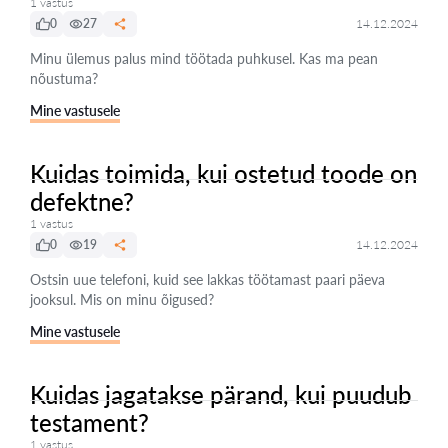
1 vastus
0
27
14.12.2024
Minu ülemus palus mind töötada puhkusel. Kas ma pean
nõustuma?
Mine vastusele
Kuidas toimida, kui ostetud toode on
defektne?
1 vastus
0
19
14.12.2024
Ostsin uue telefoni, kuid see lakkas töötamast paari päeva
jooksul. Mis on minu õigused?
Mine vastusele
Kuidas jagatakse pärand, kui puudub
testament?
1 vastus