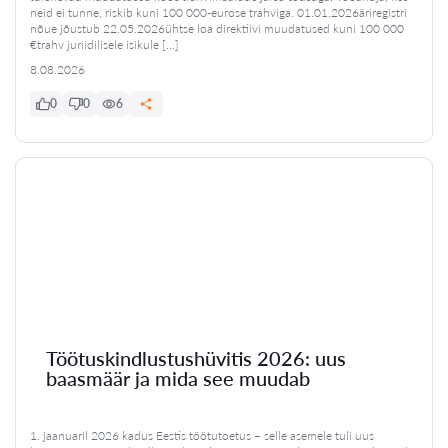
neid ei tunne, riskib kuni 100 000-eurose trahviga. 01.01.2026äriregistri
nõue jõustub 22.05.2026ühtse loa direktiivi muudatused kuni 100 000
€trahv juriidilisele isikule […]
8.08.2026
0
0
6
Töötuskindlustushüvitis 2026: uus
baasmäär ja mida see muudab
1. jaanuaril 2026 kadus Eestis töötutoetus – selle asemele tuli uus