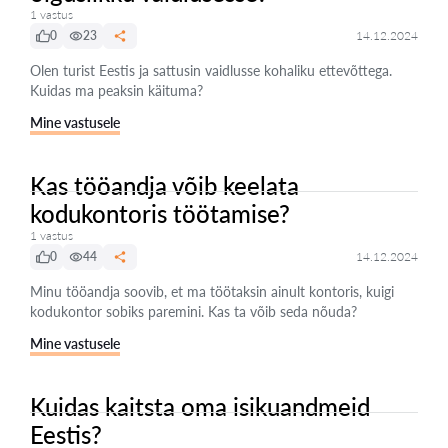
1 vastus
0
23
14.12.2024
Olen turist Eestis ja sattusin vaidlusse kohaliku ettevõttega.
Kuidas ma peaksin käituma?
Mine vastusele
Kas tööandja võib keelata
kodukontoris töötamise?
1 vastus
0
44
14.12.2024
Minu tööandja soovib, et ma töötaksin ainult kontoris, kuigi
kodukontor sobiks paremini. Kas ta võib seda nõuda?
Mine vastusele
Kuidas kaitsta oma isikuandmeid
Eestis?