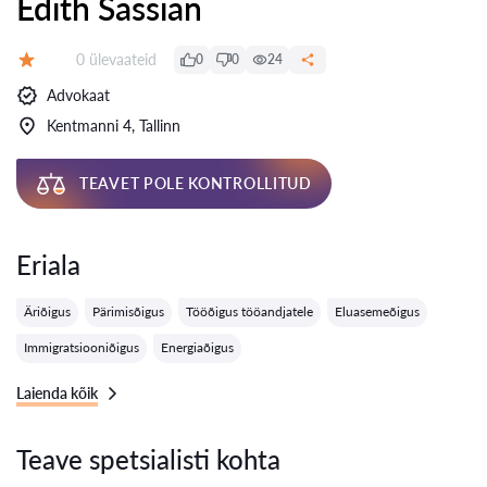
Edith Sassian
Ülevaateid:
0 ülevaateid
0
0
24
Hinnang:
Advokaat
Kentmanni 4, Tallinn
TEAVET POLE KONTROLLITUD
Eriala
Äriõigus
Pärimisõigus
Tööõigus tööandjatele
Eluasemeõigus
Immigratsiooniõigus
Energiaõigus
Laienda kõik
Teave spetsialisti kohta