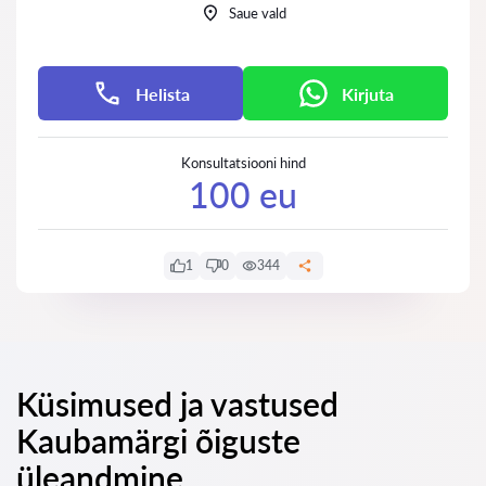
Saue vald
Helista
Kirjuta
Konsultatsiooni hind
100 eu
1
0
344
Küsimused ja vastused
Kaubamärgi õiguste
üleandmine