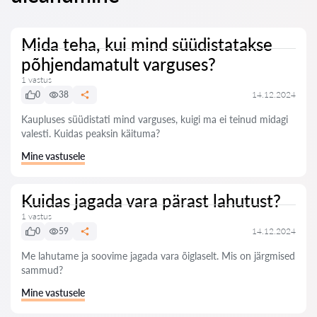
Mida teha, kui mind süüdistatakse
põhjendamatult varguses?
1 vastus
0
38
14.12.2024
Kaupluses süüdistati mind varguses, kuigi ma ei teinud midagi
valesti. Kuidas peaksin käituma?
Mine vastusele
Kuidas jagada vara pärast lahutust?
1 vastus
0
59
14.12.2024
Me lahutame ja soovime jagada vara õiglaselt. Mis on järgmised
sammud?
Mine vastusele