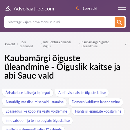
Advokaat-ee.com
Saue vald
Kõik
Intellektuaalomandi
Kaubamärgi õiguste
Avaleht
teenused
õigus
üleandmine
Kaubamärgi õiguste
üleandmine - Õiguslik kaitse ja
abi Saue vald
Ärisaladuse kaitse ja lepingud
Audiovisuaalsete õiguste kaitse
Autoriõiguste rikkumise vaidlustamine
Domeenivaidluste lahendamine
Ebaseaduslike koopiate vastu võitlemine
Frantsiisilepingute koostamine
Innovatsiooni ja tehnoloogiate õiguskaitse
Intellektuaalomandi kaitse IT-sektoris