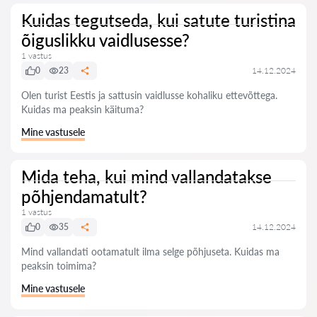
Kuidas tegutseda, kui satute turistina
õiguslikku vaidlusesse?
1 vastus
0
23
14.12.2024
Olen turist Eestis ja sattusin vaidlusse kohaliku ettevõttega.
Kuidas ma peaksin käituma?
Mine vastusele
Mida teha, kui mind vallandatakse
põhjendamatult?
1 vastus
0
35
14.12.2024
Mind vallandati ootamatult ilma selge põhjuseta. Kuidas ma
peaksin toimima?
Mine vastusele