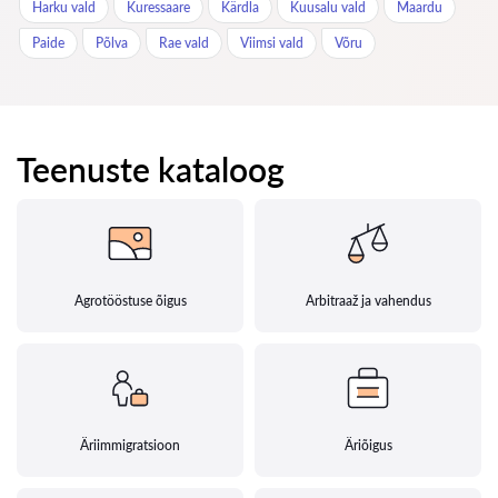
Harku vald
Kuressaare
Kärdla
Kuusalu vald
Maardu
Paide
Põlva
Rae vald
Viimsi vald
Võru
Teenuste kataloog
Agrotööstuse õigus
Arbitraaž ja vahendus
Äriimmigratsioon
Äriõigus