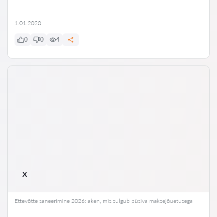
1.01.2020
0
0
4
x
Ettevõtte saneerimine 2026: aken, mis sulgub püsiva maksejõuetusega