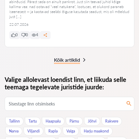
abinõusid. Pärast seda on ainult pankrot. Just siin teevad juhid kõige
kallima vea: nad ootavad “veel natukene”, lootuses, et olukord paraneb
iseenesest — ja kaotavad seeläbi õiguse kasutada seadust, mis oli mõeldud
just […]
22.07.2026
0
0
4
Kõik artiklid
Valige allolevast loendist linn, et liikuda selle
teemaga tegelevate juristide juurde:
Tallinn
Tartu
Haapsalu
Pärnu
Jõhvi
Rakvere
Narva
Viljandi
Rapla
Valga
Harju maakond