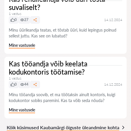
suvaliselt?
1 vastus
0
27
14.12.2024
Minu üürileandja teatas, et tõstab üüri, kuid lepingus polnud
sellest juttu. Kas see on lubatud?
Mine vastusele
Kas tööandja võib keelata
kodukontoris töötamise?
1 vastus
0
44
14.12.2024
Minu tööandja soovib, et ma töötaksin ainult kontoris, kuigi
kodukontor sobiks paremini. Kas ta võib seda nõuda?
Mine vastusele
Kõik küsimused Kaubamärgi õiguste üleandmine kohta