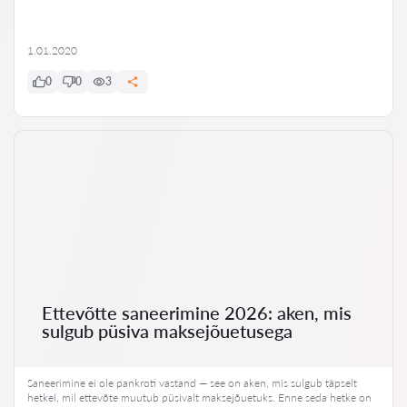
1.01.2020
0
0
3
Ettevõtte saneerimine 2026: aken, mis
sulgub püsiva maksejõuetusega
Saneerimine ei ole pankroti vastand — see on aken, mis sulgub täpselt
hetkel, mil ettevõte muutub püsivalt maksejõuetuks. Enne seda hetke on