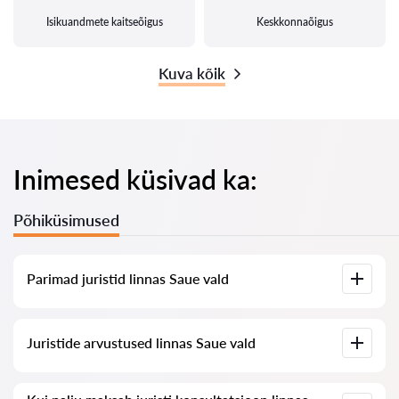
Isikuandmete kaitseõigus
Keskkonnaõigus
Kuva kõik
Inimesed küsivad ka:
Põhiküsimused
Parimad juristid linnas Saue vald
Meil on koostatud nimekiri parimatest juristidest linnas Saue
Juristide arvustused linnas Saue vald
vald koos täieliku infoga: hinnad, arvustused, telefoninumber
ja aadress.
Meie teenuses on kogutud ehtsad arvustused juristide kohta,