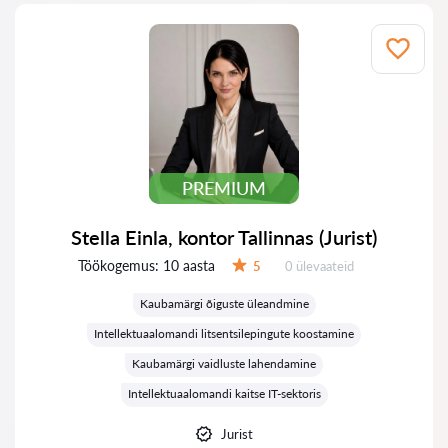
PREMIUM
Stella Einla, kontor Tallinnas (Jurist)
Töökogemus:
10 aasta
Ülevaateid:
5
0 ülevaateid
Hinnang:
Kaubamärgi õiguste üleandmine
Intellektuaalomandi litsentsilepingute koostamine
Kaubamärgi vaidluste lahendamine
Intellektuaalomandi kaitse IT-sektoris
Jurist