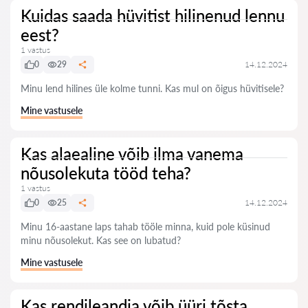
Kuidas saada hüvitist hilinenud lennu
eest?
1 vastus
0
29
14.12.2024
Minu lend hilines üle kolme tunni. Kas mul on õigus hüvitisele?
Mine vastusele
Kas alaealine võib ilma vanema
nõusolekuta tööd teha?
1 vastus
0
25
14.12.2024
Minu 16-aastane laps tahab tööle minna, kuid pole küsinud
minu nõusolekut. Kas see on lubatud?
Mine vastusele
Kas rendileandja võib üüri tõsta