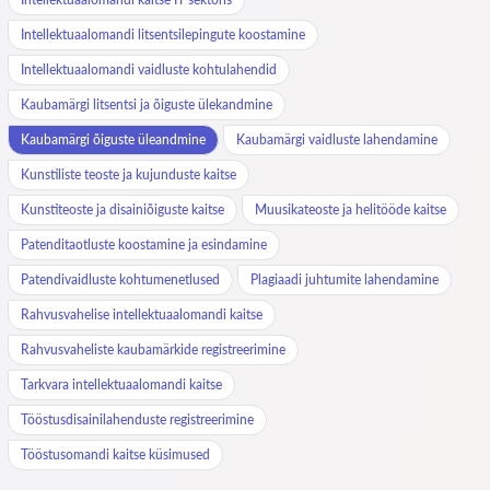
Intellektuaalomandi litsentsilepingute koostamine
Intellektuaalomandi vaidluste kohtulahendid
Kaubamärgi litsentsi ja õiguste ülekandmine
Kaubamärgi õiguste üleandmine
Kaubamärgi vaidluste lahendamine
Kunstiliste teoste ja kujunduste kaitse
Kunstiteoste ja disainiõiguste kaitse
Muusikateoste ja helitööde kaitse
Patenditaotluste koostamine ja esindamine
Patendivaidluste kohtumenetlused
Plagiaadi juhtumite lahendamine
Rahvusvahelise intellektuaalomandi kaitse
Rahvusvaheliste kaubamärkide registreerimine
Tarkvara intellektuaalomandi kaitse
Tööstusdisainilahenduste registreerimine
Tööstusomandi kaitse küsimused