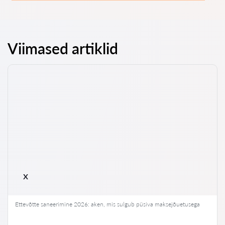
Viimased artiklid
x
Ettevõtte saneerimine 2026: aken, mis sulgub püsiva maksejõuetusega