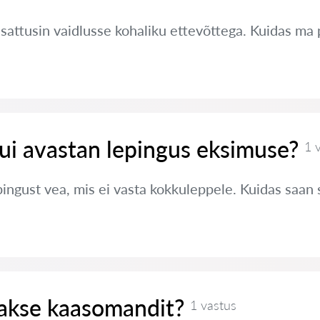
a sattusin vaidlusse kohaliku ettevõttega. Kuidas ma
ui avastan lepingus eksimuse?
1 
pingust vea, mis ei vasta kokkuleppele. Kuidas saan
takse kaasomandit?
1 vastus