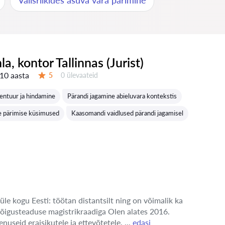
Välisriikides asuva vara pärimine
nla, kontor Tallinnas (Jurist)
10 aasta
Ülevaateid:
5
0 ülevaateid
Hinnang:
entuur ja hindamine
Pärandi jagamine abieluvara kontekstis
e pärimise küsimused
Kaasomandi vaidlused pärandi jagamisel
üle kogu Eesti: töötan distantsilt ning on võimalik ka
 õigusteaduse magistrikraadiga Olen alates 2016.
enuseid eraisikutele ja ettevõtetele. ...
edasi