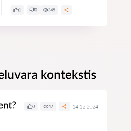
1
0
345
eluvara kontekstis
ent?
14.12.2024
0
47