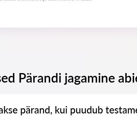
ed Pärandi jagamine abi
takse pärand, kui puudub testam