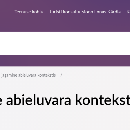
Teenuse kohta
Juristi konsultatsioon linnas Kärdla
K
 jagamine abieluvara kontekstis
 abieluvara konteksti