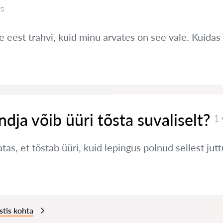
us
e eest trahvi, kuid minu arvates on see vale. Kuidas
ndja võib üüri tõsta suvaliselt?
1 
tas, et tõstab üüri, kuid lepingus polnud sellest jut
stis kohta