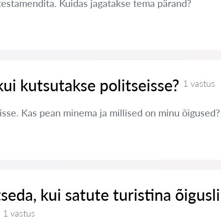
testamendita. Kuidas jagatakse tema pärand?
kui kutsutakse politseisse?
1 vastus
eisse. Kas pean minema ja millised on minu õigused?
seda, kui satute turistina õigusl
1 vastus