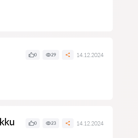
14.12.2024
0
29
ikku
14.12.2024
0
23