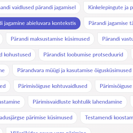
ndi vaidlused pärandi jagamisel
Kinkelepingute ja 
i jagamine abieluvara kontekstis
Pärandi jagamise t
Pärandi maksustamise küsimused
Pärandi vast
ud kohustused
Pärandist loobumise protseduurid
ne
Pärandvara müügi ja kasutamise õigusküsimused
sed
Pärimisõiguse kohtuvaidlused
Pärimisõiguse
jastamine
Pärimisvaidluste kohtulik lahendamine
adusjärgse pärimise küsimused
Testamendi koostam