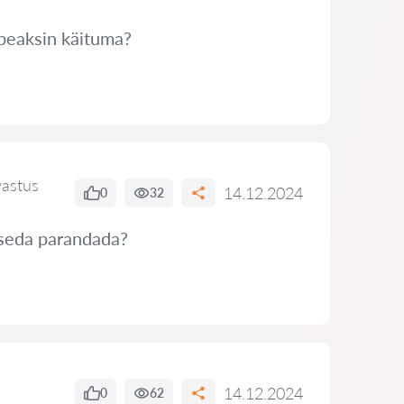
 peaksin käituma?
vastus
14.12.2024
0
32
 seda parandada?
14.12.2024
0
62