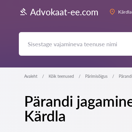
Advokaat-ee.com
Kärdla
Avaleht
Kõik teenused
Pärimisõigus
Pärandi
Pärandi jagamine
Kärdla