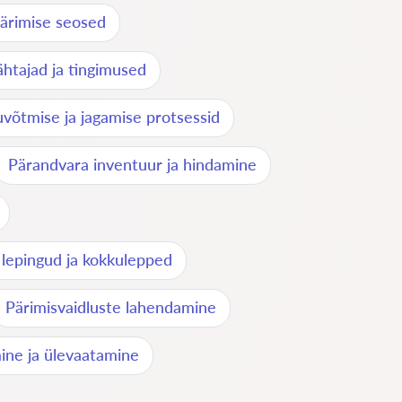
pärimise seosed
ähtajad ja tingimused
uvõtmise ja jagamise protsessid
Pärandvara inventuur ja hindamine
 lepingud ja kokkulepped
Pärimisvaidluste lahendamine
ine ja ülevaatamine