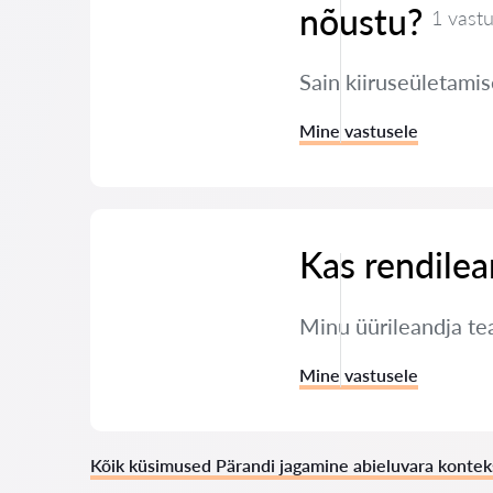
nõustu?
1 vast
Sain kiiruseületamis
Mine vastusele
Kas rendilea
Minu üürileandja tea
Mine vastusele
Kõik küsimused Pärandi jagamine abieluvara kontek