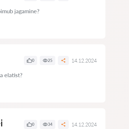
toimub jagamine?
14.12.2024
0
25
 elatist?
i
14.12.2024
0
34