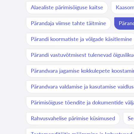
Alaealiste pärimisõiguse kaitse
Kaasoma
Pärandaja viimse tahte täitmine
Pärand
Pärandi koormatiste ja võlgade käsitlemine
Pärandi vastuvõtmisest tulenevad õiguslik
Pärandvara jagamise kokkulepete koostami
Pärandvara valdamise ja kasutamise vaidlu
Pärimisõiguse tõendite ja dokumentide väl
Rahvusvahelise pärimise küsimused
Se