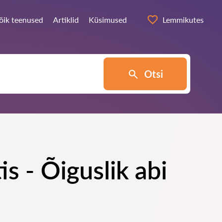
õik teenused
Artiklid
Küsimused
Lemmikutes
Otsi
s - Õiguslik abi