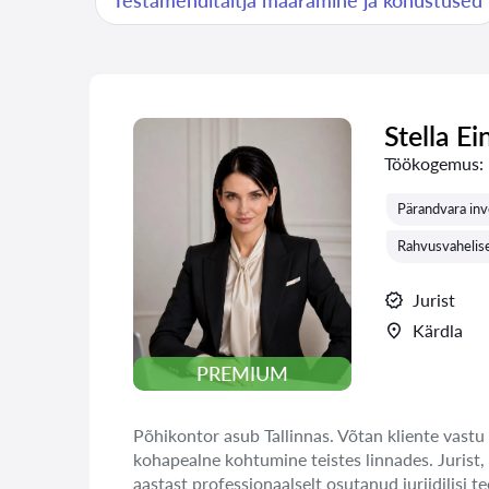
Testamenditäitja määramine ja kohustused
Stella Ei
Töökogemus:
Pärandvara inv
Rahvusvahelis
Jurist
Kärdla
PREMIUM
Põhikontor asub Tallinnas. Võtan kliente vastu 
kohapealne kohtumine teistes linnades. Jurist,
aastast professionaalselt osutanud juriidilisi te