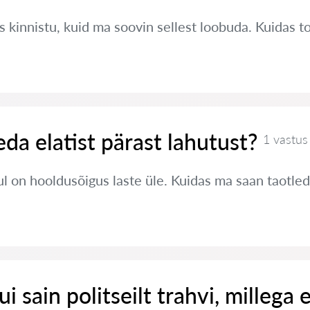
 kinnistu, kuid ma soovin sellest loobuda. Kuidas 
eda elatist pärast lahutust?
1 vastus
 on hooldusõigus laste üle. Kuidas ma saan taotleda
i sain politseilt trahvi, millega e