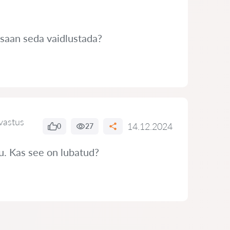
 saan seda vaidlustada?
vastus
14.12.2024
0
27
tu. Kas see on lubatud?