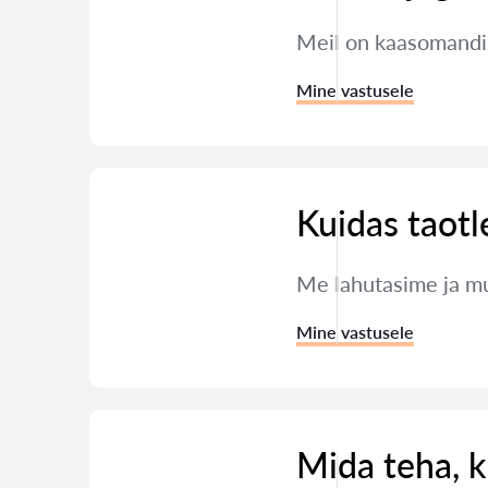
Meil on kaasomandis
Mine vastusele
Kuidas taotl
Me lahutasime ja mul
Mine vastusele
Mida teha, ku