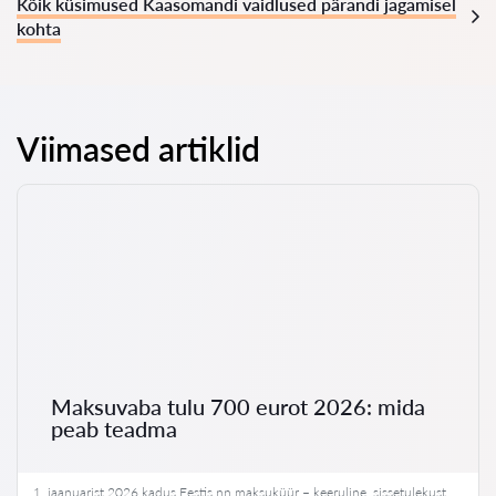
Kõik küsimused Kaasomandi vaidlused pärandi jagamisel
kohta
Viimased artiklid
Maksuvaba tulu 700 eurot 2026: mida
peab teadma
1. jaanuarist 2026 kadus Eestis nn maksuküür – keeruline, sissetulekust