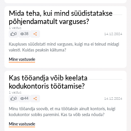
Mida teha, kui mind süüdistatakse
põhjendamatult varguses?
1 vastus
0
38
14.12.2024
Kaupluses süüdistati mind varguses, kuigi ma ei teinud midagi
valesti. Kuidas peaksin käituma?
Mine vastusele
Kas tööandja võib keelata
kodukontoris töötamise?
1 vastus
0
44
14.12.2024
Minu tööandja soovib, et ma töötaksin ainult kontoris, kuigi
kodukontor sobiks paremini. Kas ta võib seda nõuda?
Mine vastusele