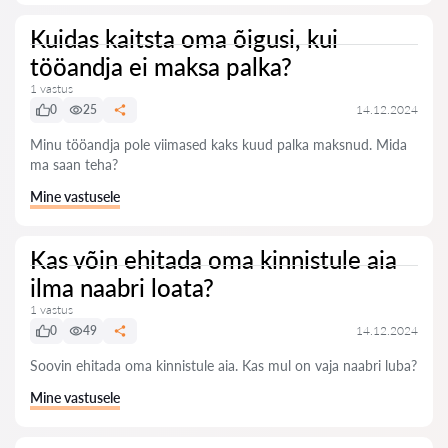
Kuidas kaitsta oma õigusi, kui
tööandja ei maksa palka?
1 vastus
0
25
14.12.2024
Minu tööandja pole viimased kaks kuud palka maksnud. Mida
ma saan teha?
Mine vastusele
Kas võin ehitada oma kinnistule aia
ilma naabri loata?
1 vastus
0
49
14.12.2024
Soovin ehitada oma kinnistule aia. Kas mul on vaja naabri luba?
Mine vastusele