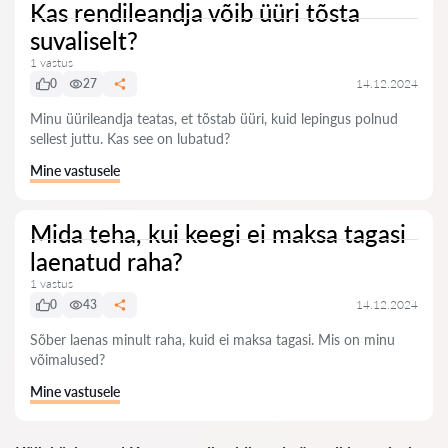
Kas rendileandja võib üüri tõsta
suvaliselt?
1 vastus
0
27
14.12.2024
Minu üürileandja teatas, et tõstab üüri, kuid lepingus polnud
sellest juttu. Kas see on lubatud?
Mine vastusele
Mida teha, kui keegi ei maksa tagasi
laenatud raha?
1 vastus
0
43
14.12.2024
Sõber laenas minult raha, kuid ei maksa tagasi. Mis on minu
võimalused?
Mine vastusele