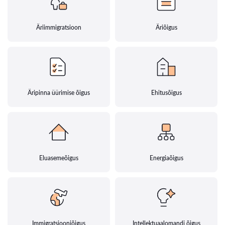
Äriimmigratsioon
Äriõigus
Äripinna üürimise õigus
Ehitusõigus
Eluasemeõigus
Energiaõigus
Immigratsiooniõigus
Intellektuaalomandi õigus