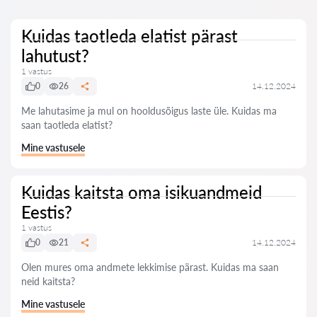
Kuidas taotleda elatist pärast
lahutust?
1 vastus
0
26
14.12.2024
Me lahutasime ja mul on hooldusõigus laste üle. Kuidas ma
saan taotleda elatist?
Mine vastusele
Kuidas kaitsta oma isikuandmeid
Eestis?
1 vastus
0
21
14.12.2024
Olen mures oma andmete lekkimise pärast. Kuidas ma saan
neid kaitsta?
Mine vastusele