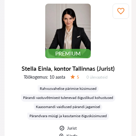
PREMIUM
Stella Einla, kontor Tallinnas (Jurist)
Töökogemus:
10 aasta
Ülevaateid:
5
0 ülevaateid
Hinnang:
Rahvusvahelise pärimise küsimused
Pärandi vastuvõtmisest tulenevad õiguslikud kohustused
Kaasomandi vaidlused pärandi jagamisel
Pärandvara müügi ja kasutamise õigusküsimused
Jurist