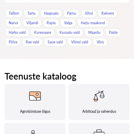
Tallinn
Tartu
Haapsalu
Pärnu
Jõhvi
Rakvere
Narva
Viljandi
Rapla
Valga
Harju maakond
Harku vald
Kuressaare
Kuusalu vald
Maardu
Paide
Põlva
Rae vald
Saue vald
Viimsi vald
Võru
Teenuste kataloog
Agrotööstuse õigus
Arbitraaž ja vahendus