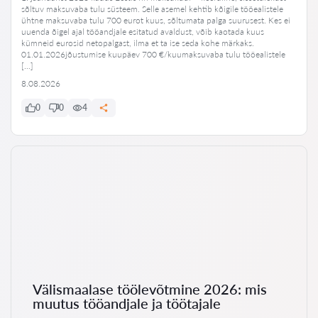
sõltuv maksuvaba tulu süsteem. Selle asemel kehtib kõigile tööealistele
ühtne maksuvaba tulu 700 eurot kuus, sõltumata palga suurusest. Kes ei
uuenda õigel ajal tööandjale esitatud avaldust, võib kaotada kuus
kümneid eurosid netopalgast, ilma et ta ise seda kohe märkaks.
01.01.2026jõustumise kuupäev 700 €/kuumaksuvaba tulu tööealistele
[…]
8.08.2026
0
0
4
Välismaalase töölevõtmine 2026: mis
muutus tööandjale ja töötajale