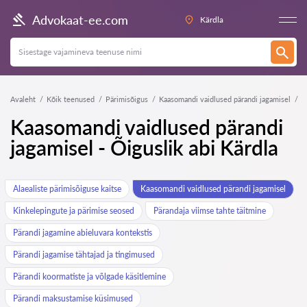
Advokaat-ee.com
Kärdla
Avaleht
Kõik teenused
Pärimisõigus
Kaasomandi vaidlused pärandi jagamisel
Kaasomandi vaidlused pärandi
jagamisel - Õiguslik abi Kärdla
Alaealiste pärimisõiguse kaitse
Kaasomandi vaidlused pärandi jagamisel
Kinkelepingute ja pärimise seosed
Pärandaja viimse tahte täitmine
Pärandi jagamine abieluvara kontekstis
Pärandi jagamise tähtajad ja tingimused
Pärandi koormatiste ja võlgade käsitlemine
Pärandi maksustamise küsimused