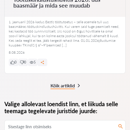
baasmäär ja mida see muudab
1. jaanuaril 2026 kadus Eestis töötutoetus – selle asemele tuli uus
baasmääras töötuskindlustushüvitis. Kui varem said tuge peamiselt need,
kes kaotasid töö sunniviisiliselt, siis nüüd on õigus hüvitisele ka omal
soovil lahkujal, kui ta on kolme aasta jooksul töötanud vähemalt 8 kuud.
Kes seda reeglit ei tea, jääb kergesti rahast ilma. 01.01.2026jõustumise
kuupäev TKindlS § 6¹–9¹peamised […]
8.08.2026
0
0
5
Kõik artiklid
Valige allolevast loendist linn, et liikuda selle
teemaga tegelevate juristide juurde: