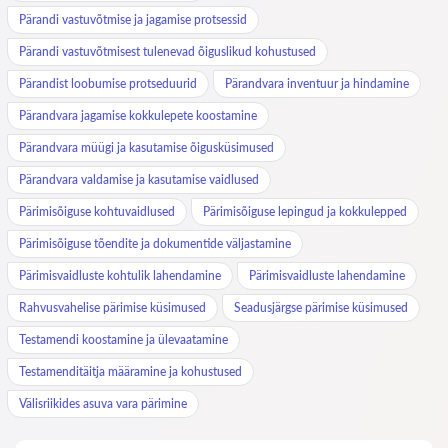
Pärandi vastuvõtmise ja jagamise protsessid
Pärandi vastuvõtmisest tulenevad õiguslikud kohustused
Pärandist loobumise protseduurid
Pärandvara inventuur ja hindamine
Pärandvara jagamise kokkulepete koostamine
Pärandvara müügi ja kasutamise õigusküsimused
Pärandvara valdamise ja kasutamise vaidlused
Pärimisõiguse kohtuvaidlused
Pärimisõiguse lepingud ja kokkulepped
Pärimisõiguse tõendite ja dokumentide väljastamine
Pärimisvaidluste kohtulik lahendamine
Pärimisvaidluste lahendamine
Rahvusvahelise pärimise küsimused
Seadusjärgse pärimise küsimused
Testamendi koostamine ja ülevaatamine
Testamenditäitja määramine ja kohustused
Välisriikides asuva vara pärimine