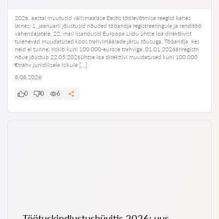
2026. aastal muutusid välismaalase Eestis töölevõtmise reeglid kahes
laines: 1. jaanuaril jõustusid nõuded tööandja registreeringule ja renditöö
vahendajatele, 22. mail lisandusid Euroopa Liidu ühtse loa direktiivist
tulenevad muudatused koos trahvimäärade järsu tõusuga. Tööandja, kes
neid ei tunne, riskib kuni 100 000-eurose trahviga. 01.01.2026äriregistri
nõue jõustub 22.05.2026ühtse loa direktiivi muudatused kuni 100 000
€trahv juriidilisele isikule […]
8.08.2026
0
0
6
Töötuskindlustushüvitis 2026: uus