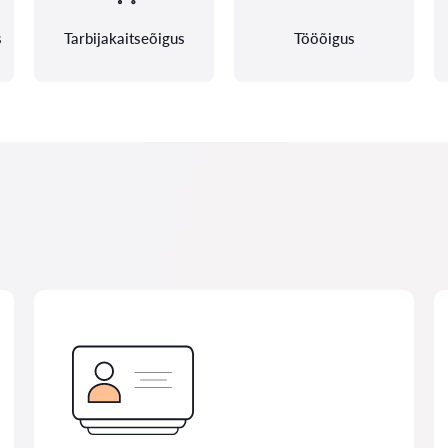
s
Tarbijakaitseõigus
Tööõigus