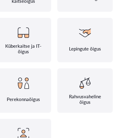
kaitseõigus
Küberkaitse ja IT-
Lepingute õigus
õigus
Rahvusvaheline
Perekonnaõigus
õigus