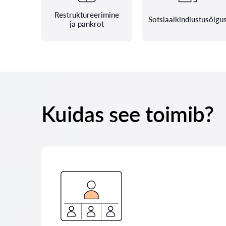
Restruktureerimine
Sotsiaalkindlustusõigu
ja pankrot
Kuidas see toimib?