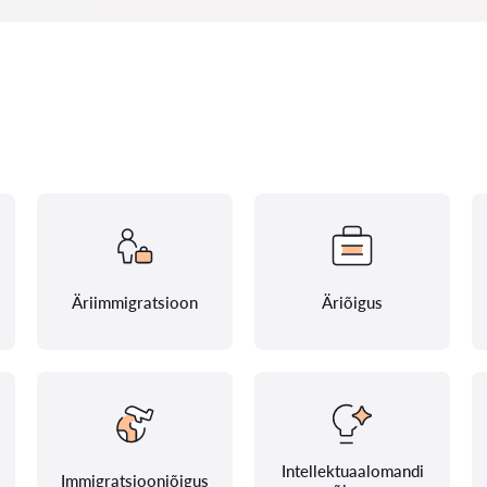
Äriimmigratsioon
Äriõigus
Intellektuaalomandi
Immigratsiooniõigus