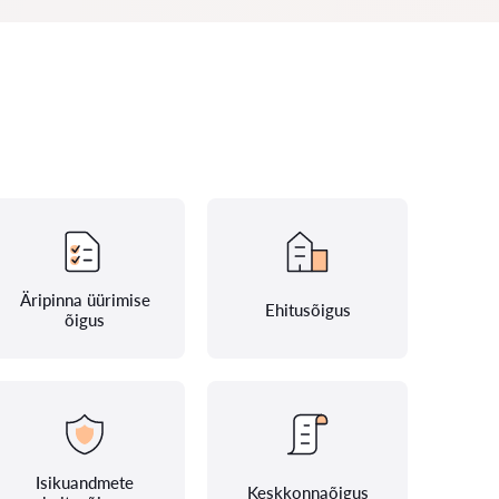
Äripinna üürimise
Ehitusõigus
õigus
Isikuandmete
Keskkonnaõigus