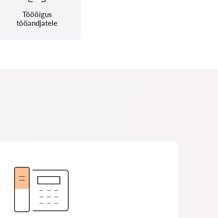
Tööõigus
tööandjatele