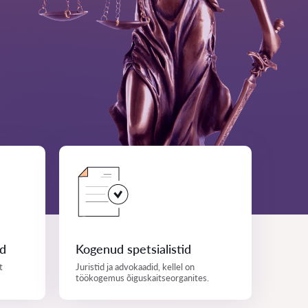
ed
Kogenud spetsialistid
t
Juristid ja advokaadid, kellel on
töökogemus õiguskaitseorganites.