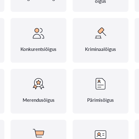
õigus
Konkurentsiõigus
Kriminaalõigus
Merendusõigus
Pärimisõigus