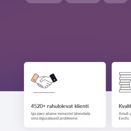
4520+ rahulolevat klienti
Kvali
Iga päev aitame inimestel lahendada
Ainult 
oma õigusalaseid probleeme.
Eestis.