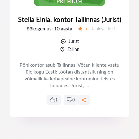
PREMIUM
Stella Einla, kontor Tallinnas (Jurist)
Töökogemus:
10 aasta
Ülevaateid:
5
0 ülevaateid
Hinnang:
Jurist
Tallinn
Põhikontor asub Tallinnas. Võtan kliente vastu
üle kogu Eesti: töötan distantsilt ning on
võimalik ka kohapealne kohtumine teistes
linnades. Jurist, ...
1
0