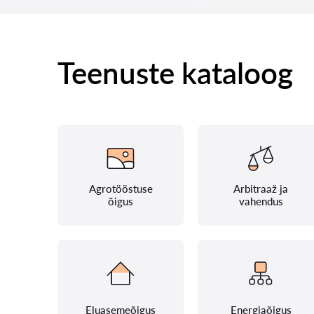
Teenuste kataloog
Agrotööstuse
Arbitraaž ja
õigus
vahendus
Eluasemeõigus
Energiaõigus