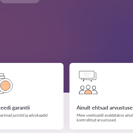
teedi garantii
Ainult ehtsad arvustus
parimad juristid ja advokaadid
Meie veebisaidil avaldatakse ainul
kontrollitud arvustused.