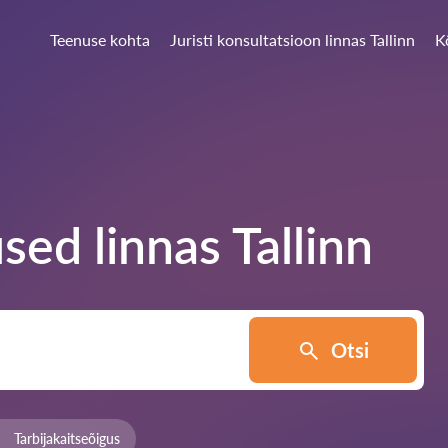
Teenuse kohta
Juristi konsultatsioon linnas Tallinn
K
sed linnas
Tallinn
Otsi
Tarbijakaitseõigus