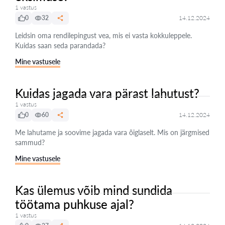
1 vastus
0
32
14.12.2024
Leidsin oma rendilepingust vea, mis ei vasta kokkuleppele.
Kuidas saan seda parandada?
Mine vastusele
Kuidas jagada vara pärast lahutust?
1 vastus
0
60
14.12.2024
Me lahutame ja soovime jagada vara õiglaselt. Mis on järgmised
sammud?
Mine vastusele
Kas ülemus võib mind sundida
töötama puhkuse ajal?
1 vastus