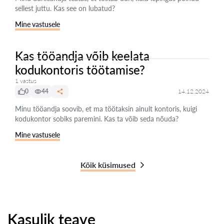
sellest juttu. Kas see on lubatud?
Mine vastusele
Kas tööandja võib keelata
kodukontoris töötamise?
1 vastus
0
44
14.12.2024
Minu tööandja soovib, et ma töötaksin ainult kontoris, kuigi
kodukontor sobiks paremini. Kas ta võib seda nõuda?
Mine vastusele
Kõik küsimused
Kasulik teave