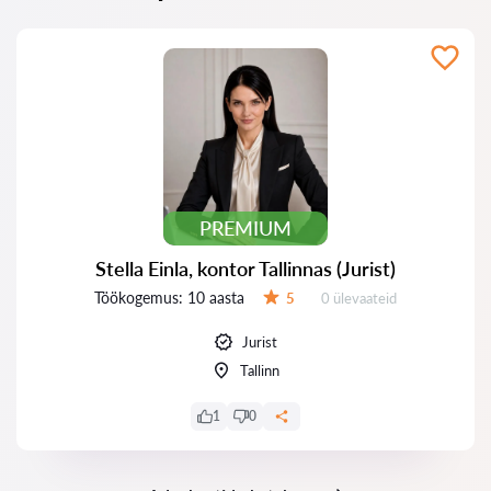
PREMIUM
Stella Einla, kontor Tallinnas (Jurist)
Töökogemus:
10 aasta
Ülevaateid:
5
0 ülevaateid
Hinnang:
Jurist
Tallinn
1
0