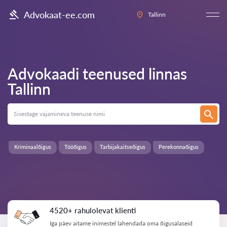
Advokaat-ee.com
Tallinn
Advokaadi teenused linnas
Tallinn
Kriminaalõigus
Tööõigus
Tarbijakaitseõigus
Perekonnaõigus
4520+ rahulolevat klienti
Iga päev aitame inimestel lahendada oma õigusalaseid