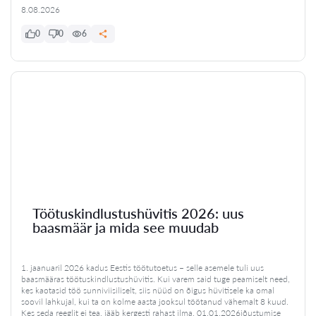
8.08.2026
0
0
6
Töötuskindlustushüvitis 2026: uus
baasmäär ja mida see muudab
1. jaanuaril 2026 kadus Eestis töötutoetus – selle asemele tuli uus
baasmääras töötuskindlustushüvitis. Kui varem said tuge peamiselt need,
kes kaotasid töö sunniviisiliselt, siis nüüd on õigus hüvitisele ka omal
soovil lahkujal, kui ta on kolme aasta jooksul töötanud vähemalt 8 kuud.
Kes seda reeglit ei tea, jääb kergesti rahast ilma. 01.01.2026jõustumise