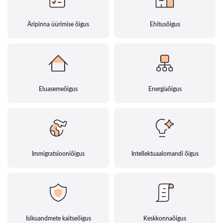
Äripinna üürimise õigus
Ehitusõigus
Eluasemeõigus
Energiaõigus
Immigratsiooniõigus
Intellektuaalomandi õigus
Isikuandmete kaitseõigus
Keskkonnaõigus