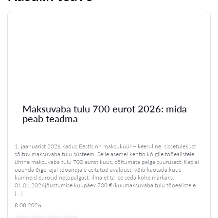
Maksuvaba tulu 700 eurot 2026: mida
peab teadma
1. jaanuarist 2026 kadus Eestis nn maksuküür – keeruline, sissetulekust
sõltuv maksuvaba tulu süsteem. Selle asemel kehtib kõigile tööealistele
ühtne maksuvaba tulu 700 eurot kuus, sõltumata palga suurusest. Kes ei
uuenda õigel ajal tööandjale esitatud avaldust, võib kaotada kuus
kümneid eurosid netopalgast, ilma et ta ise seda kohe märkaks.
01.01.2026jõustumise kuupäev 700 €/kuumaksuvaba tulu tööealistele
[…]
8.08.2026