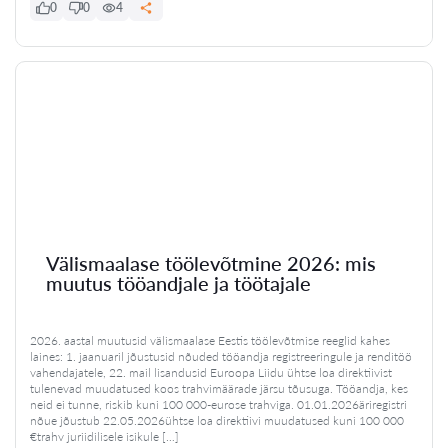
0
0
4
Välismaalase töölevõtmine 2026: mis
muutus tööandjale ja töötajale
2026. aastal muutusid välismaalase Eestis töölevõtmise reeglid kahes
laines: 1. jaanuaril jõustusid nõuded tööandja registreeringule ja renditöö
vahendajatele, 22. mail lisandusid Euroopa Liidu ühtse loa direktiivist
tulenevad muudatused koos trahvimäärade järsu tõusuga. Tööandja, kes
neid ei tunne, riskib kuni 100 000-eurose trahviga. 01.01.2026äriregistri
nõue jõustub 22.05.2026ühtse loa direktiivi muudatused kuni 100 000
€trahv juriidilisele isikule […]