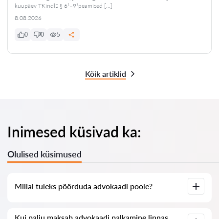
kuupäev TKindlS § 6¹–9¹peamised […]
8.08.2026
0
0
5
Kõik artiklid
Inimesed küsivad ka:
Olulised küsimused
Millal tuleks pöörduda advokaadi poole?
Millal on vaja pöörduda advokaadi poole? Inimesed
Kui palju maksab advokaadi palkamine linnas