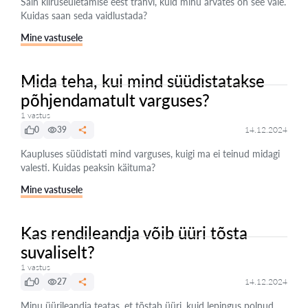
Sain kiiruseületamise eest trahvi, kuid minu arvates on see vale.
Kuidas saan seda vaidlustada?
Mine vastusele
Mida teha, kui mind süüdistatakse
põhjendamatult varguses?
1 vastus
0
39
14.12.2024
Kaupluses süüdistati mind varguses, kuigi ma ei teinud midagi
valesti. Kuidas peaksin käituma?
Mine vastusele
Kas rendileandja võib üüri tõsta
suvaliselt?
1 vastus
0
27
14.12.2024
Minu üürileandja teatas, et tõstab üüri, kuid lepingus polnud