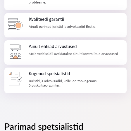
probleeme.
Kvaliteedi garantii
Ainult parimad juristid ja advokaadid Eestis.
Ainult ehtsad arvustused
Meie veebisaidil avaldatakse ainult kontrollitud arvustused.
Kogenud spetsialistid
Juristid ja advokaadid, kellel on töökogemus
õiguskaitseorganites.
Parimad spetsialistid