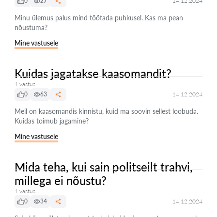
0
27
14.12.2024
Minu ülemus palus mind töötada puhkusel. Kas ma pean
nõustuma?
Mine vastusele
Kuidas jagatakse kaasomandit?
1 vastus
0
63
14.12.2024
Meil on kaasomandis kinnistu, kuid ma soovin sellest loobuda.
Kuidas toimub jagamine?
Mine vastusele
Mida teha, kui sain politseilt trahvi,
millega ei nõustu?
1 vastus
0
34
14.12.2024