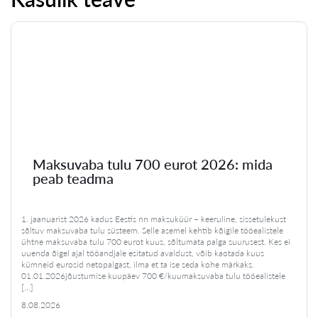
Maksuvaba tulu 700 eurot 2026: mida
peab teadma
1. jaanuarist 2026 kadus Eestis nn maksuküür – keeruline, sissetulekust
sõltuv maksuvaba tulu süsteem. Selle asemel kehtib kõigile tööealistele
ühtne maksuvaba tulu 700 eurot kuus, sõltumata palga suurusest. Kes ei
uuenda õigel ajal tööandjale esitatud avaldust, võib kaotada kuus
kümneid eurosid netopalgast, ilma et ta ise seda kohe märkaks.
01.01.2026jõustumise kuupäev 700 €/kuumaksuvaba tulu tööealistele
[…]
8.08.2026