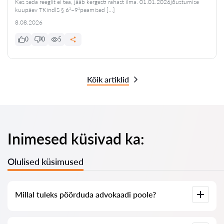
Kes seda reeglit ei tea, jääb kergesti rahast ilma. 01.01.2026jõustumise
kuupäev TKindlS § 6¹–9¹peamised […]
8.08.2026
0
0
5
Kõik artiklid
Inimesed küsivad ka:
Olulised küsimused
Millal tuleks pöörduda advokaadi poole?
Millal on vaja pöörduda advokaadi poole? Inimesed