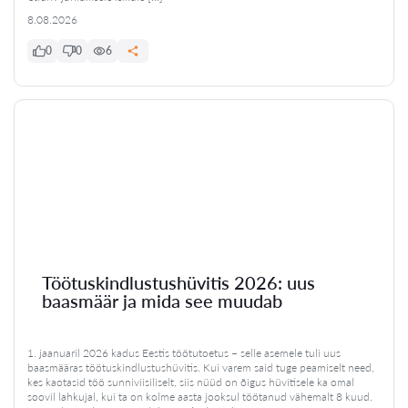
8.08.2026
0
0
6
Töötuskindlustushüvitis 2026: uus
baasmäär ja mida see muudab
1. jaanuaril 2026 kadus Eestis töötutoetus – selle asemele tuli uus
baasmääras töötuskindlustushüvitis. Kui varem said tuge peamiselt need,
kes kaotasid töö sunniviisiliselt, siis nüüd on õigus hüvitisele ka omal
soovil lahkujal, kui ta on kolme aasta jooksul töötanud vähemalt 8 kuud.