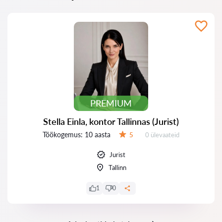
PREMIUM
Stella Einla, kontor Tallinnas (Jurist)
Töökogemus:
10 aasta
Ülevaateid:
5
0 ülevaateid
Hinnang:
Jurist
Tallinn
1
0