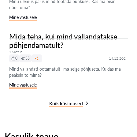
Minu ülemus palus mind töötada puhkusel. Kas ma pean
nõustuma?
Mine vastusele
Mida teha, kui mind vallandatakse
põhjendamatult?
1 vastus
0
35
14.12.2024
Mind vallandati ootamatult ilma selge põhjuseta. Kuidas ma
peaksin toimima?
Mine vastusele
Kõik küsimused
Kasulik teave