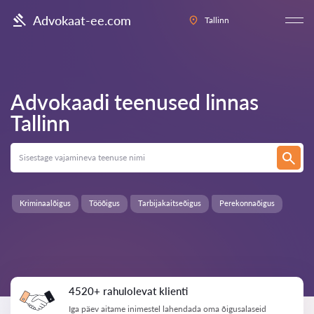
Advokaat-ee.com
Tallinn
Advokaadi teenused linnas
Tallinn
Kriminaalõigus
Tööõigus
Tarbijakaitseõigus
Perekonnaõigus
4520+ rahulolevat klienti
Iga päev aitame inimestel lahendada oma õigusalaseid