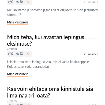
0
60
14.12.2024
Me lahutame ja soovime jagada vara õiglaselt. Mis on järgmised
sammud?
Mine vastusele
Mida teha, kui avastan lepingus
eksimuse?
1 vastus
0
32
14.12.2024
Leidsin oma rendilepingust vea, mis ei vasta kokkuleppele.
Kuidas saan seda parandada?
Mine vastusele
Kas võin ehitada oma kinnistule aia
ilma naabri loata?
1 vastus