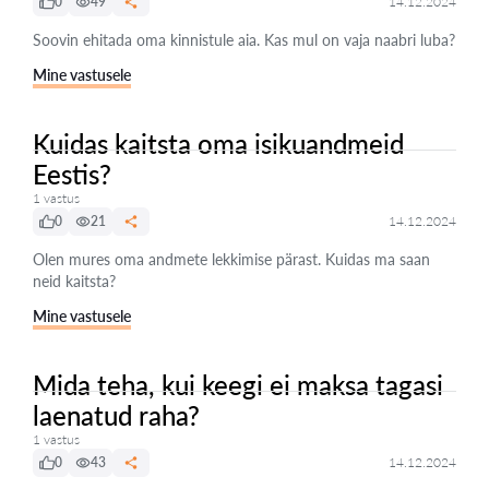
0
49
14.12.2024
Soovin ehitada oma kinnistule aia. Kas mul on vaja naabri luba?
Mine vastusele
Kuidas kaitsta oma isikuandmeid
Eestis?
1 vastus
0
21
14.12.2024
Olen mures oma andmete lekkimise pärast. Kuidas ma saan
neid kaitsta?
Mine vastusele
Mida teha, kui keegi ei maksa tagasi
laenatud raha?
1 vastus
0
43
14.12.2024