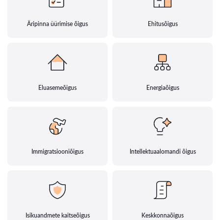
Äripinna üürimise õigus
Ehitusõigus
Eluasemeõigus
Energiaõigus
Immigratsiooniõigus
Intellektuaalomandi õigus
Isikuandmete kaitseõigus
Keskkonnaõigus