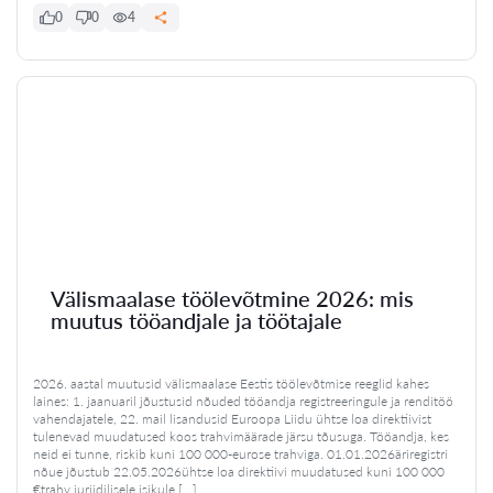
0
0
4
Välismaalase töölevõtmine 2026: mis
muutus tööandjale ja töötajale
2026. aastal muutusid välismaalase Eestis töölevõtmise reeglid kahes
laines: 1. jaanuaril jõustusid nõuded tööandja registreeringule ja renditöö
vahendajatele, 22. mail lisandusid Euroopa Liidu ühtse loa direktiivist
tulenevad muudatused koos trahvimäärade järsu tõusuga. Tööandja, kes
neid ei tunne, riskib kuni 100 000-eurose trahviga. 01.01.2026äriregistri
nõue jõustub 22.05.2026ühtse loa direktiivi muudatused kuni 100 000
€trahv juriidilisele isikule […]