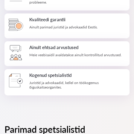
probleeme.
Kvaliteedi garantii
Ainult parimad juristid ja advokaadid Eestis.
Ainult ehtsad arvustused
Meie veebisaidil avaldatakse ainult kontrollitud arvustused.
Kogenud spetsialistid
Juristid ja advokaadid, kellel on töökogemus
õiguskaitseorganites.
Parimad spetsialistid