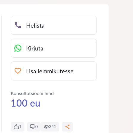
Helista
Kirjuta
Lisa lemmikutesse
Konsultatsiooni hind
100 eu
1
0
341