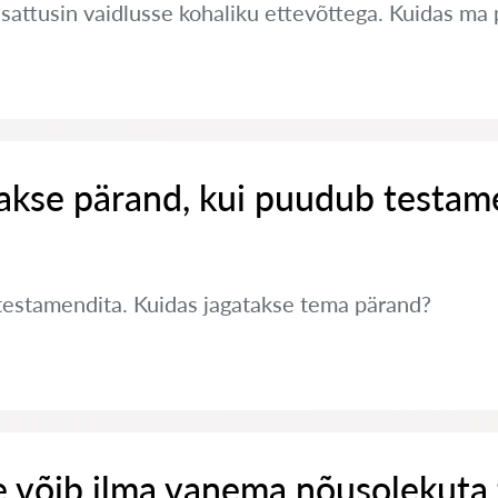
a sattusin vaidlusse kohaliku ettevõttega. Kuidas ma
takse pärand, kui puudub testam
testamendita. Kuidas jagatakse tema pärand?
e võib ilma vanema nõusolekuta