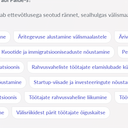
b ettevõtlusega seotud rännet, sealhulgas välismaal
ine
Äritegevuse alustamine välismaalastele
Äri
Kvootide ja immigratsiooniseaduste nõustamine
Pe
atsioonis
Rahvusvaheliste töötajate elamislubade k
õustamine
Startup-viisade ja investeeringute nõust
tsioonis
Töötajate rahvusvaheline liikumine
Töö
ne
Välisriikidest pärit töötajate õiguskaitse