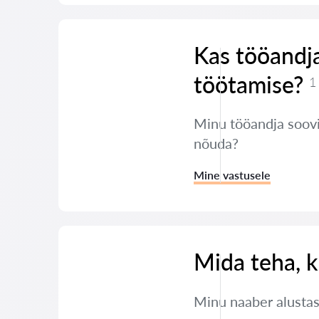
Kas tööandja
töötamise?
1
Minu tööandja soovib
nõuda?
Mine vastusele
Mida teha, k
Minu naaber alustas