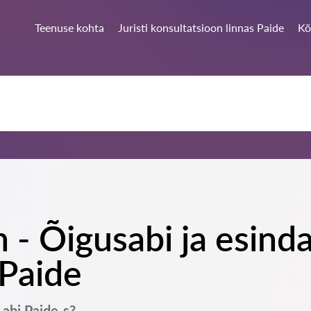
Teenuse kohta
Juristi konsultatsioon linnas Paide
Kõ
 - Õigusabi ja esind
 Paide
 abi Paide-s?