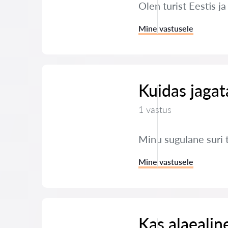
Olen turist Eestis j
Mine vastusele
Kuidas jaga
1 vastus
Minu sugulane suri 
Mine vastusele
Kas alaealin