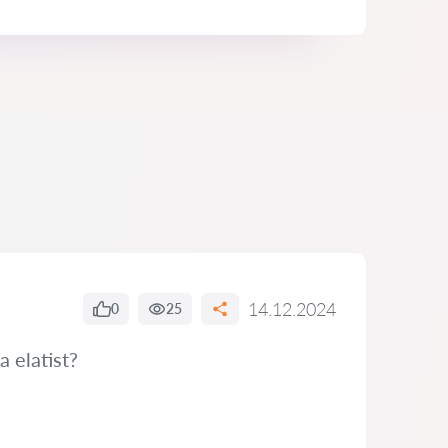
14.12.2024
0
25
 elatist?