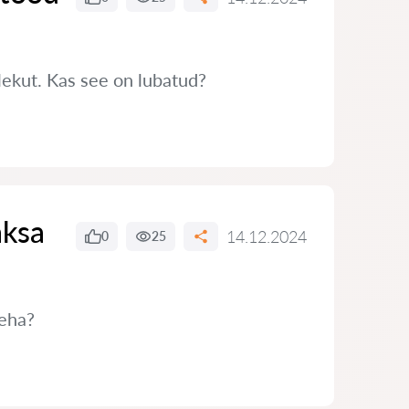
ekut. Kas see on lubatud?
aksa
14.12.2024
0
25
teha?