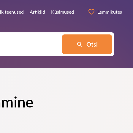
ik teenused
Artiklid
Küsimused
Lemmikutes
Otsi
amine