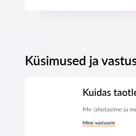
Küsimused ja vastu
Kuidas taotl
Me lahutasime ja mul
Mine vastusele