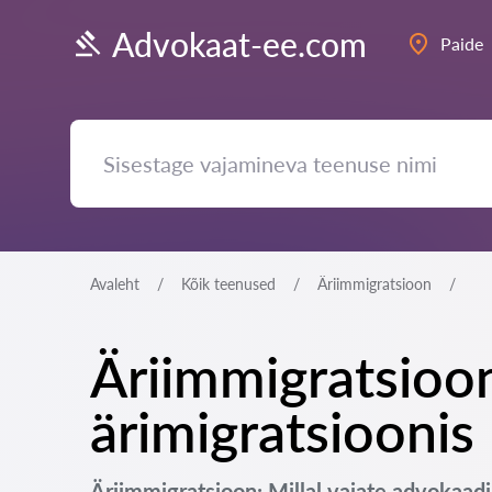
Advokaat-ee.com
Paide
Avaleht
Kõik teenused
Äriimmigratsioon
Äriimmigratsioon
ärimigratsioonis
Äriimmigratsioon: Millal vajate advokaadi