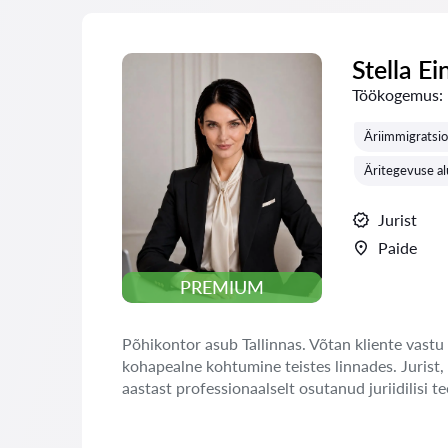
Stella Ei
Töökogemus:
Äriimmigratsi
Äritegevuse al
Jurist
Paide
PREMIUM
Põhikontor asub Tallinnas. Võtan kliente vastu 
kohapealne kohtumine teistes linnades. Jurist,
aastast professionaalselt osutanud juriidilisi te