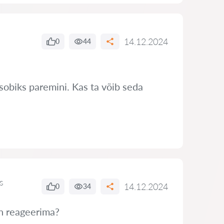
14.12.2024
0
44
sobiks paremini. Kas ta võib seda
s
14.12.2024
0
34
in reageerima?