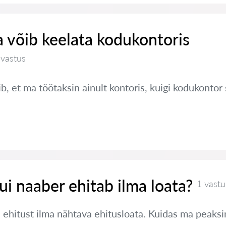
 võib keelata kodukontoris
 vastus
, et ma töötaksin ainult kontoris, kuigi kodukontor 
ui naaber ehitab ilma loata?
1 vastu
 ehitust ilma nähtava ehitusloata. Kuidas ma peaks