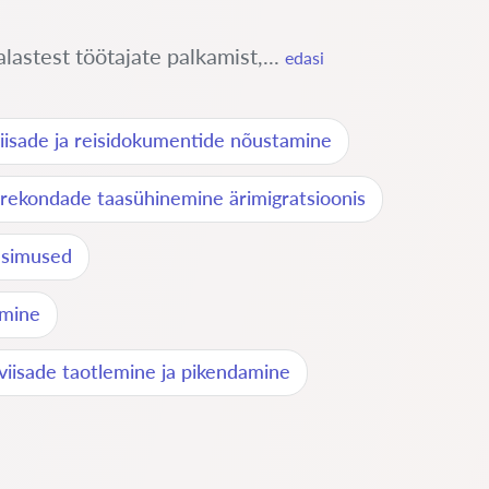
astest töötajate palkamist,...
edasi
viisade ja reisidokumentide nõustamine
rekondade taasühinemine ärimigratsioonis
üsimused
amine
viisade taotlemine ja pikendamine