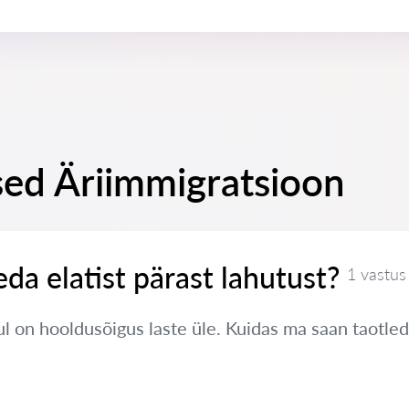
sed Äriimmigratsioon
eda elatist pärast lahutust?
1 vastus
 on hooldusõigus laste üle. Kuidas ma saan taotleda