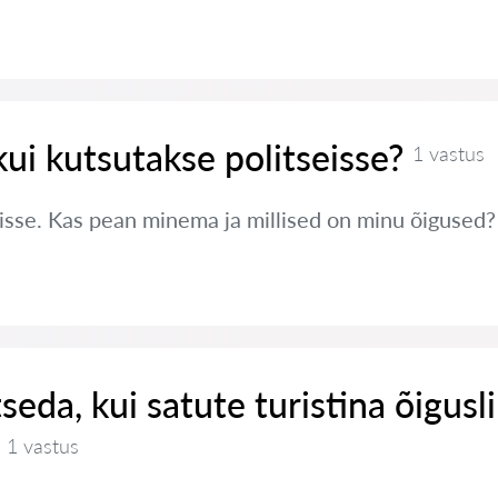
kui kutsutakse politseisse?
1 vastus
eisse. Kas pean minema ja millised on minu õigused?
seda, kui satute turistina õigusl
1 vastus