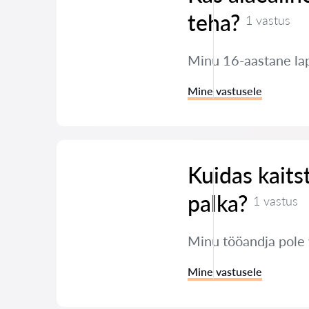
teha?
1 vastus
Minu 16-aastane lap
Mine vastusele
Kuidas kaits
palka?
1 vastus
Minu tööandja pole
Mine vastusele