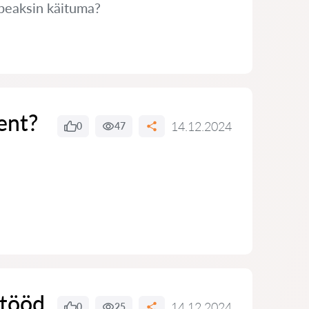
 peaksin käituma?
ent?
14.12.2024
0
47
 tööd
14.12.2024
0
25