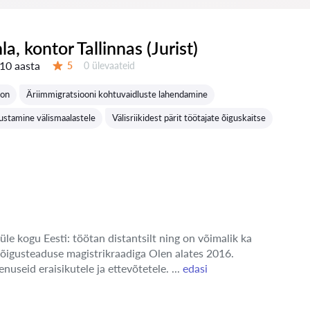
nla, kontor Tallinnas (Jurist)
10 aasta
Ülevaateid:
5
0 ülevaateid
Hinnang:
oon
Äriimmigratsiooni kohtuvaidluste lahendamine
ustamine välismaalastele
Välisriikidest pärit töötajate õiguskaitse
üle kogu Eesti: töötan distantsilt ning on võimalik ka
 õigusteaduse magistrikraadiga Olen alates 2016.
enuseid eraisikutele ja ettevõtetele. ...
edasi