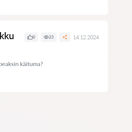
ikku
14.12.2024
0
23
 peaksin käituma?