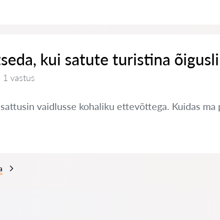
seda, kui satute turistina õigusl
1 vastus
a sattusin vaidlusse kohaliku ettevõttega. Kuidas ma
a