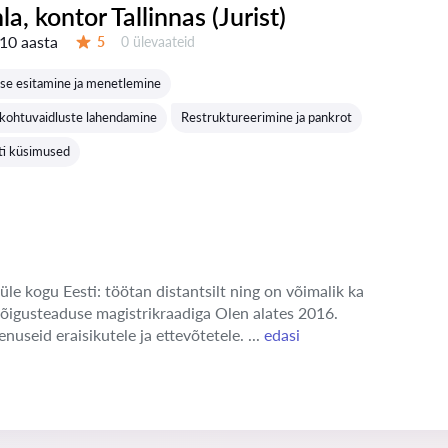
nla, kontor Tallinnas (Jurist)
10 aasta
Ülevaateid:
5
0 ülevaateid
Hinnang:
se esitamine ja menetlemine
 kohtuvaidluste lahendamine
Restruktureerimine ja pankrot
oti küsimused
üle kogu Eesti: töötan distantsilt ning on võimalik ka
 õigusteaduse magistrikraadiga Olen alates 2016.
enuseid eraisikutele ja ettevõtetele. ...
edasi