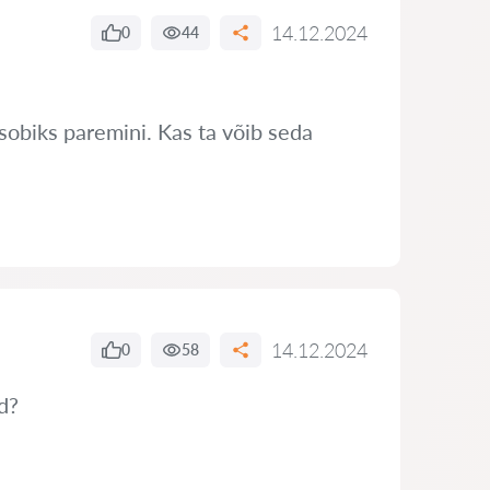
14.12.2024
0
44
sobiks paremini. Kas ta võib seda
14.12.2024
0
58
d?