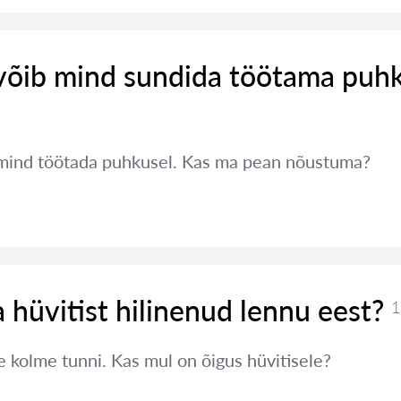
võib mind sundida töötama puh
mind töötada puhkusel. Kas ma pean nõustuma?
 hüvitist hilinenud lennu eest?
1
e kolme tunni. Kas mul on õigus hüvitisele?