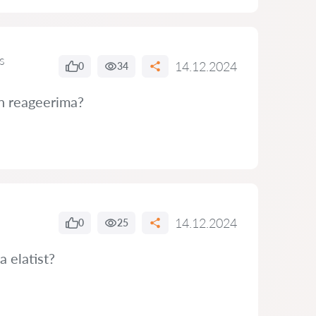
s
14.12.2024
0
34
in reageerima?
14.12.2024
0
25
 elatist?