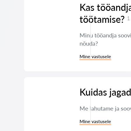
Kas tööandja
töötamise?
1
Minu tööandja soovib
nõuda?
Mine vastusele
Kuidas jagad
Me lahutame ja soov
Mine vastusele