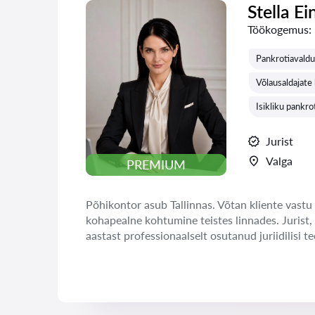
Stella Ei
Töökogemus:
Pankrotiavaldu
Võlausaldajate
Isikliku pankr
Jurist
Valga
PREMIUM
Põhikontor asub Tallinnas. Võtan kliente vastu 
kohapealne kohtumine teistes linnades. Jurist,
aastast professionaalselt osutanud juriidilisi te