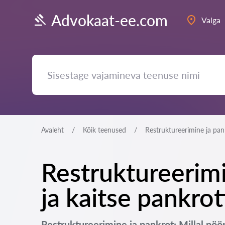
Advokaat-ee.com
Valga
Avaleht
Kõik teenused
Restruktureerimine ja pan
Restruktureerimi
ja kaitse pankrot
Restruktureerimine ja pankrot: Millal pö