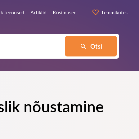
ik teenused
Artiklid
Küsimused
Lemmikutes
Otsi
slik nõustamine