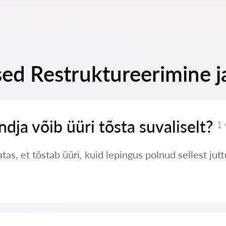
ed Restruktureerimine j
ndja võib üüri tõsta suvaliselt?
1 
tas, et tõstab üüri, kuid lepingus polnud sellest jut