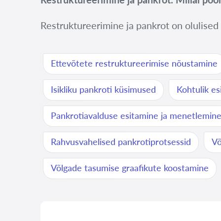
Restruktureerimine ja pankrot on olulised 
Ettevõtete restruktureerimise nõustamine
Isikliku pankroti küsimused
Kohtulik e
Pankrotiavalduse esitamine ja menetlemin
Rahvusvahelised pankrotiprotsessid
Võ
Võlgade tasumise graafikute koostamine