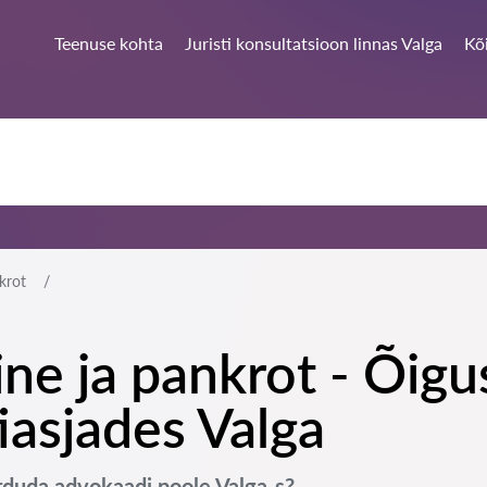
Teenuse kohta
Juristi konsultatsioon linnas Valga
Kõ
krot
ne ja pankrot - Õigu
iasjades Valga
örduda advokaadi poole Valga-s?