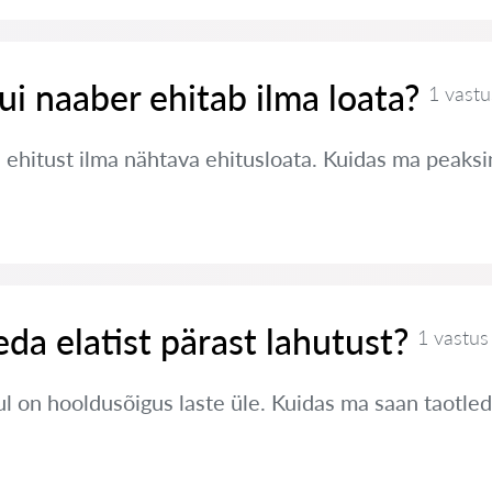
ui naaber ehitab ilma loata?
1 vastu
 ehitust ilma nähtava ehitusloata. Kuidas ma peaks
eda elatist pärast lahutust?
1 vastus
 on hooldusõigus laste üle. Kuidas ma saan taotleda