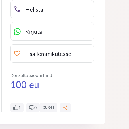
Helista
Kirjuta
Lisa lemmikutesse
Konsultatsiooni hind
100 eu
1
0
341