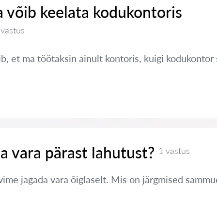
 võib keelata kodukontoris
 vastus
, et ma töötaksin ainult kontoris, kuigi kodukontor 
a vara pärast lahutust?
1 vastus
ime jagada vara õiglaselt. Mis on järgmised sammu