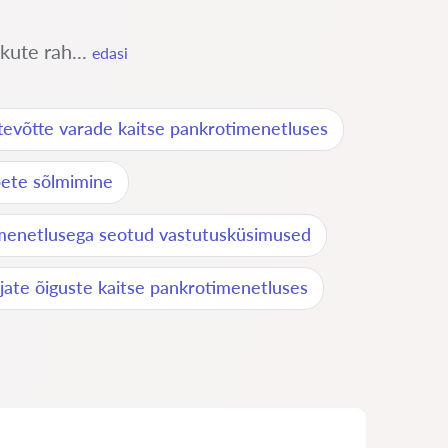
kute rah...
edasi
tevõtte varade kaitse pankrotimenetluses
pete sõlmimine
menetlusega seotud vastutusküsimused
jate õiguste kaitse pankrotimenetluses