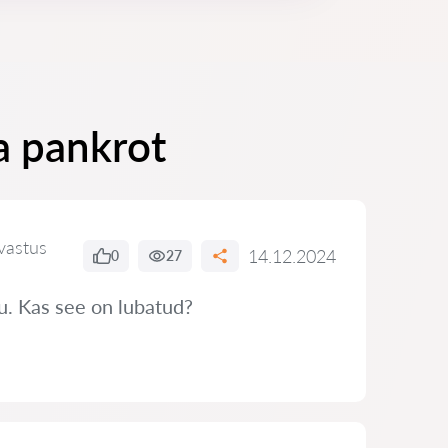
a pankrot
vastus
14.12.2024
0
27
tu. Kas see on lubatud?