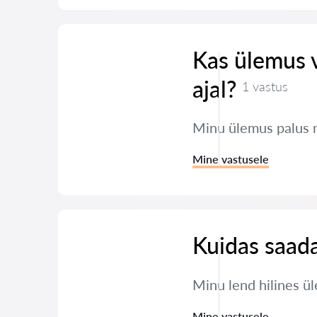
Kas ülemus 
ajal?
1 vastus
Minu ülemus palus 
Mine vastusele
Kuidas saada
Minu lend hilines ül
Mine vastusele