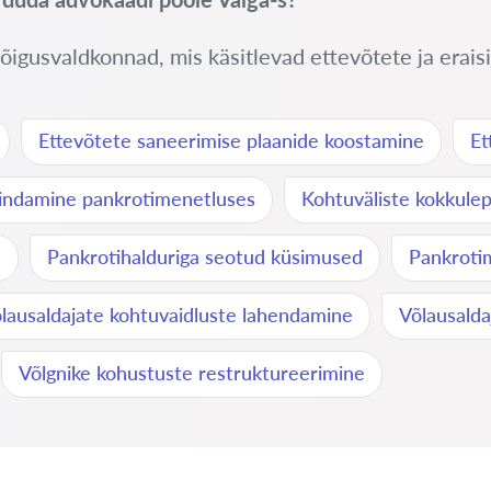
õigusvaldkonnad, mis käsitlevad ettevõtete ja eraisi
Ettevõtete saneerimise plaanide koostamine
Et
sindamine pankrotimenetluses
Kohtuväliste kokkule
e
Pankrotihalduriga seotud küsimused
Pankroti
lausaldajate kohtuvaidluste lahendamine
Võlausalda
Võlgnike kohustuste restruktureerimine