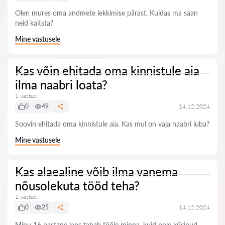
Olen mures oma andmete lekkimise pärast. Kuidas ma saan
neid kaitsta?
Mine vastusele
Kas võin ehitada oma kinnistule aia
ilma naabri loata?
1 vastus
0
49
14.12.2024
Soovin ehitada oma kinnistule aia. Kas mul on vaja naabri luba?
Mine vastusele
Kas alaealine võib ilma vanema
nõusolekuta tööd teha?
1 vastus
0
25
14.12.2024
Minu 16-aastane laps tahab tööle minna, kuid pole küsinud