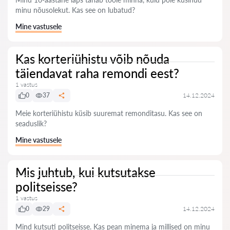
minu nõusolekut. Kas see on lubatud?
Mine vastusele
Kas korteriühistu võib nõuda
täiendavat raha remondi eest?
1 vastus
0
37
14.12.2024
Meie korteriühistu küsib suuremat remonditasu. Kas see on
seaduslik?
Mine vastusele
Mis juhtub, kui kutsutakse
politseisse?
1 vastus
0
29
14.12.2024
Mind kutsuti politseisse. Kas pean minema ja millised on minu