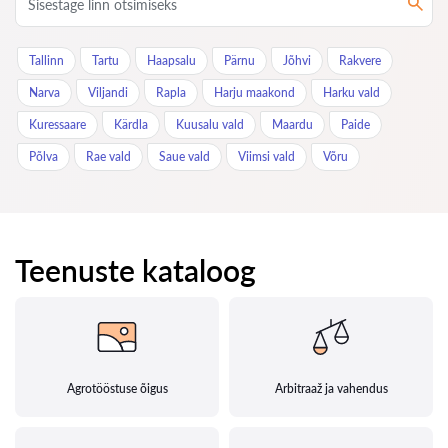
Tallinn
Tartu
Haapsalu
Pärnu
Jõhvi
Rakvere
Narva
Viljandi
Rapla
Harju maakond
Harku vald
Kuressaare
Kärdla
Kuusalu vald
Maardu
Paide
Põlva
Rae vald
Saue vald
Viimsi vald
Võru
Teenuste kataloog
Agrotööstuse õigus
Arbitraaž ja vahendus