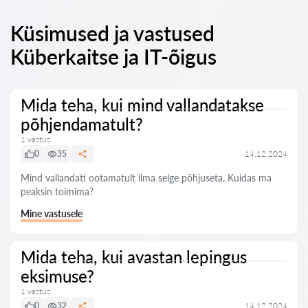
Küsimused ja vastused
Küberkaitse ja IT-õigus
Mida teha, kui mind vallandatakse
põhjendamatult?
1 vastus
0
35
14.12.2024
Mind vallandati ootamatult ilma selge põhjuseta. Kuidas ma
peaksin toimima?
Mine vastusele
Mida teha, kui avastan lepingus
eksimuse?
1 vastus
0
32
14.12.2024