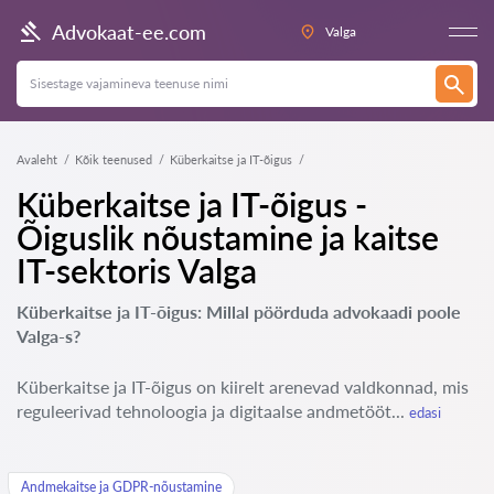
Advokaat-ee.com
Valga
Avaleht
Kõik teenused
Küberkaitse ja IT-õigus
Küberkaitse ja IT-õigus -
Õiguslik nõustamine ja kaitse
IT-sektoris Valga
Küberkaitse ja IT-õigus: Millal pöörduda advokaadi poole
Valga-s?
Küberkaitse ja IT-õigus on kiirelt arenevad valdkonnad, mis
reguleerivad tehnoloogia ja digitaalse andmetööt...
edasi
Andmekaitse ja GDPR-nõustamine