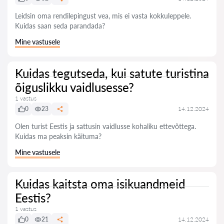
Leidsin oma rendilepingust vea, mis ei vasta kokkuleppele.
Kuidas saan seda parandada?
Mine vastusele
Kuidas tegutseda, kui satute turistina
õiguslikku vaidlusesse?
1 vastus
0
23
14.12.2024
Olen turist Eestis ja sattusin vaidlusse kohaliku ettevõttega.
Kuidas ma peaksin käituma?
Mine vastusele
Kuidas kaitsta oma isikuandmeid
Eestis?
1 vastus
0
21
14.12.2024