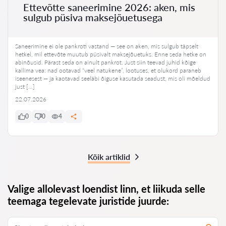
Ettevõtte saneerimine 2026: aken, mis
sulgub püsiva maksejõuetusega
Saneerimine ei ole pankroti vastand — see on aken, mis sulgub täpselt
hetkel, mil ettevõte muutub püsivalt maksejõuetuks. Enne seda hetke on
abinõusid. Pärast seda on ainult pankrot. Just siin teevad juhid kõige
kallima vea: nad ootavad “veel natukene”, lootuses, et olukord paraneb
iseenesest — ja kaotavad seeläbi õiguse kasutada seadust, mis oli mõeldud
just […]
22.07.2026
0
0
4
Kõik artiklid
Valige allolevast loendist linn, et liikuda selle
teemaga tegelevate juristide juurde: