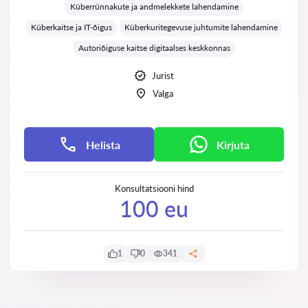
Küberrünnakute ja andmelekkete lahendamine
Küberkaitse ja IT-õigus
Küberkuritegevuse juhtumite lahendamine
Autoriõiguse kaitse digitaalses keskkonnas
Jurist
Valga
Helista
Kirjuta
Konsultatsiooni hind
100 eu
1
0
341