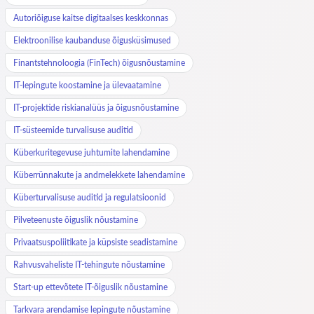
Autoriõiguse kaitse digitaalses keskkonnas
Elektroonilise kaubanduse õigusküsimused
Finantstehnoloogia (FinTech) õigusnõustamine
IT-lepingute koostamine ja ülevaatamine
IT-projektide riskianalüüs ja õigusnõustamine
IT-süsteemide turvalisuse auditid
Küberkuritegevuse juhtumite lahendamine
Küberrünnakute ja andmelekkete lahendamine
Küberturvalisuse auditid ja regulatsioonid
Pilveteenuste õiguslik nõustamine
Privaatsuspoliitikate ja küpsiste seadistamine
Rahvusvaheliste IT-tehingute nõustamine
Start-up ettevõtete IT-õiguslik nõustamine
Tarkvara arendamise lepingute nõustamine