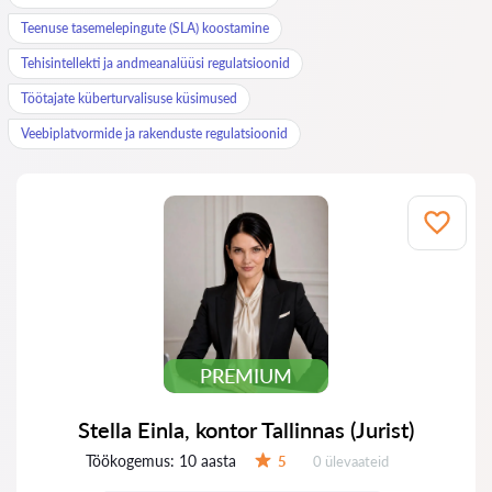
Teenuse tasemelepingute (SLA) koostamine
Tehisintellekti ja andmeanalüüsi regulatsioonid
Töötajate küberturvalisuse küsimused
Veebiplatvormide ja rakenduste regulatsioonid
PREMIUM
Stella Einla, kontor Tallinnas (Jurist)
Töökogemus:
10 aasta
Ülevaateid:
5
0 ülevaateid
Hinnang: