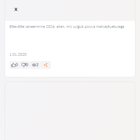
x
Ettevõtte saneerimine 2026: aken, mis sulgub püsiva maksejõuetusega
1.01.2020
0
0
2