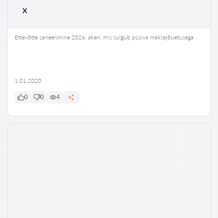
x
Ettevõtte saneerimine 2026: aken, mis sulgub püsiva maksejõuetusega
1.01.2020
0
0
4