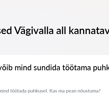
ed Vägivalla all kannata
võib mind sundida töötama puh
mind töötada puhkusel. Kas ma pean nõustuma?