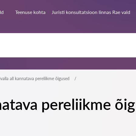
ld
Teenuse kohta
Juristi konsultatsioon linnas Rae vald
ivalla all kannatava pereliikme õigused
natava pereliikme õi