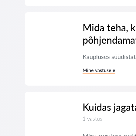
Mida teha, k
põhjendamat
Kaupluses süüdistati
Mine vastusele
Kuidas jaga
1 vastus