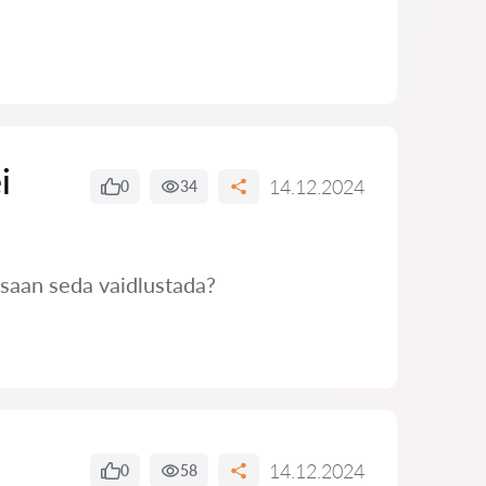
i
14.12.2024
0
34
 saan seda vaidlustada?
14.12.2024
0
58