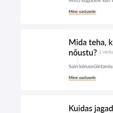
Minu sugulane suri 
Mine vastusele
Mida teha, ku
nõustu?
1 vast
Sain kiiruseületamis
Mine vastusele
Kuidas jagad