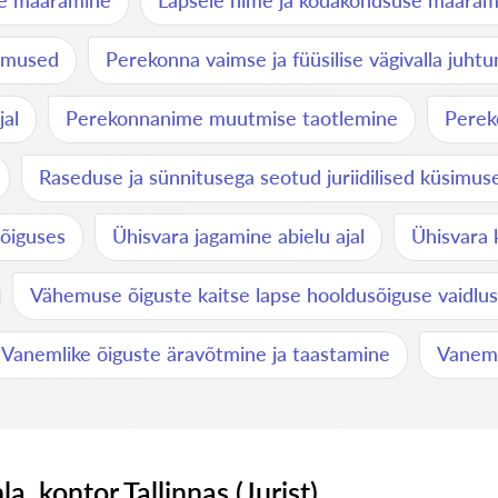
me määramine
Lapsele nime ja kodakondsuse määram
simused
Perekonna vaimse ja füüsilise vägivalla juh
jal
Perekonnanime muutmise taotlemine
Perek
Raseduse ja sünnitusega seotud juriidilised küsimus
õiguses
Ühisvara jagamine abielu ajal
Ühisvara 
Vähemuse õiguste kaitse lapse hooldusõiguse vaidlu
Vanemlike õiguste äravõtmine ja taastamine
Vaneml
nla, kontor Tallinnas (Jurist)