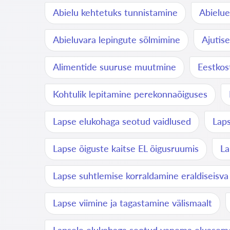
Abielu kehtetuks tunnistamine
Abielue
Abieluvara lepingute sõlmimine
Ajutis
Alimentide suuruse muutmine
Eestkos
Kohtulik lepitamine perekonnaõiguses
Lapse elukohaga seotud vaidlused
Laps
Lapse õiguste kaitse EL õigusruumis
La
Lapse suhtlemise korraldamine eraldiseisv
Lapse viimine ja tagastamine välismaalt