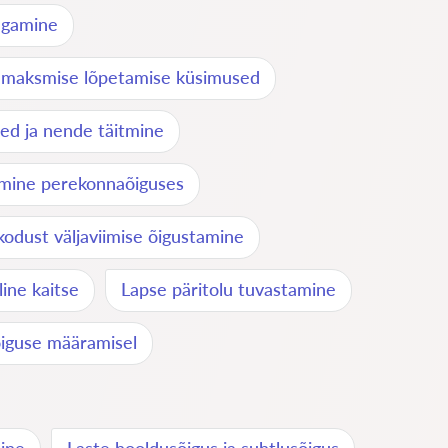
jagamine
 maksmise lõpetamise küsimused
ed ja nende täitmine
tmine perekonnaõiguses
kodust väljaviimise õigustamine
ine kaitse
Lapse päritolu tuvastamine
õiguse määramisel