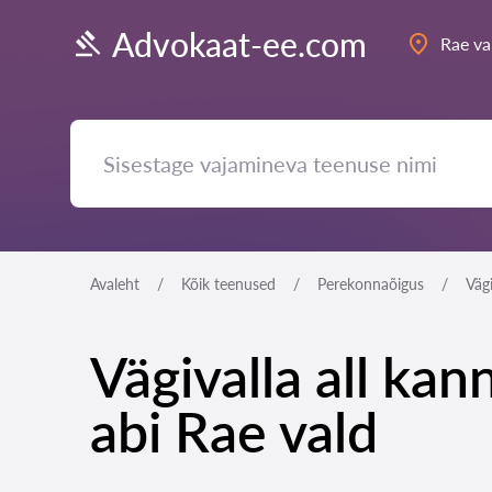
Advokaat-ee.com
Rae va
Avaleht
Kõik teenused
Perekonnaõigus
Väg
Vägivalla all kan
abi Rae vald