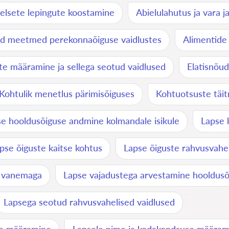
elsete lepingute koostamine
Abielulahutus ja vara 
ed meetmed perekonnaõiguse vaidlustes
Alimentide
te määramine ja sellega seotud vaidlused
Elatisnõud
Kohtulik menetlus pärimisõiguses
Kohtuotsuste täi
e hooldusõiguse andmine kolmandale isikule
Lapse 
pse õiguste kaitse kohtus
Lapse õiguste rahvusvahel
a vanemaga
Lapse vajadustega arvestamine hooldus
Lapsega seotud rahvusvahelised vaidlused