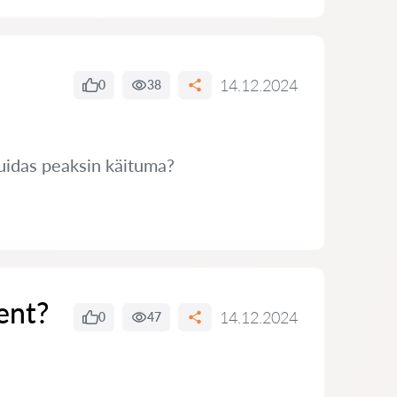
14.12.2024
0
38
Kuidas peaksin käituma?
ent?
14.12.2024
0
47