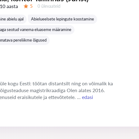
10 aasta
Ülevaateid:
5
0 ülevaateid
Hinnang:
ne abielu ajal
Abielueelsete lepingute koostamine
haga seotud vanema eluaseme määramine
annatava pereliikme õigused
üle kogu Eesti: töötan distantsilt ning on võimalik ka
 õigusteaduse magistrikraadiga Olen alates 2016.
enuseid eraisikutele ja ettevõtetele. ...
edasi