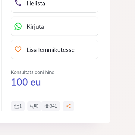
Helista
Kirjuta
Lisa lemmikutesse
Konsultatsiooni hind
100 eu
1
0
341