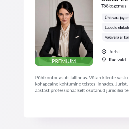
Töökogemus:
Ühisvara jagami
Lapsele eluko
Vägivalla all k
Jurist
Rae vald
PREMIUM
Põhikontor asub Tallinnas. Võtan kliente vastu 
kohapealne kohtumine teistes linnades. Jurist,
aastast professionaalselt osutanud juriidilisi te