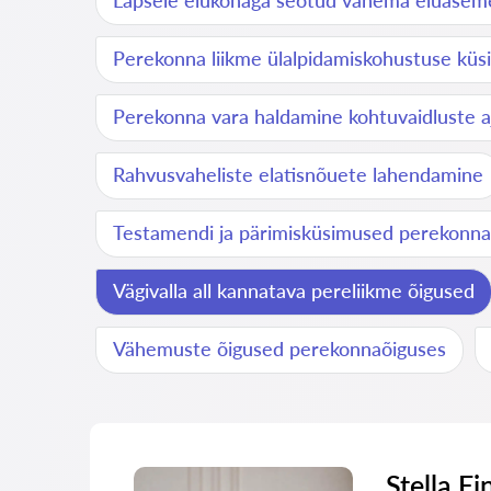
Lapsele elukohaga seotud vanema eluase
Perekonna liikme ülalpidamiskohustuse kü
Perekonna vara haldamine kohtuvaidluste a
Rahvusvaheliste elatisnõuete lahendamine
Testamendi ja pärimisküsimused perekonna
Vägivalla all kannatava pereliikme õigused
Vähemuste õigused perekonnaõiguses
Stella Ei