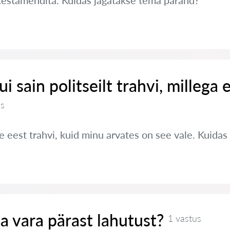
testamendita. Kuidas jagatakse tema pärand?
i sain politseilt trahvi, millega e
us
e eest trahvi, kuid minu arvates on see vale. Kuidas
a vara pärast lahutust?
1 vastus