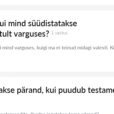
ui mind süüdistatakse
ult varguses?
1 vastus
 mind varguses, kuigi ma ei teinud midagi valesti. 
takse pärand, kui puudub testam