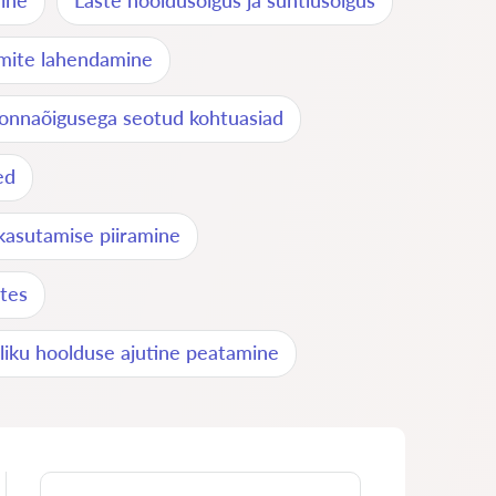
ine
Laste hooldusõigus ja suhtlusõigus
tumite lahendamine
onnaõigusega seotud kohtuasiad
ed
kasutamise piiramine
stes
iku hoolduse ajutine peatamine