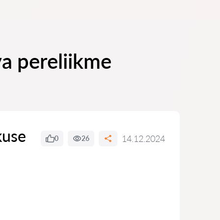
va pereliikme
kuse
14.12.2024
0
26