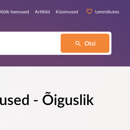
Kõik teenused
Artiklid
Küsimused
Lemmikutes
Otsi
gused - Õiguslik