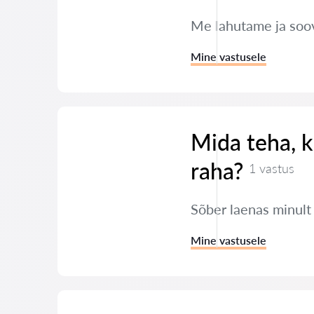
Me lahutame ja soov
Mine vastusele
Mida teha, k
raha?
1 vastus
Sõber laenas minult
Mine vastusele