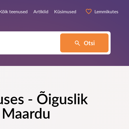
Kõik teenused
Artiklid
Küsimused
Lemmikutes
Otsi
ses - Õiguslik
s Maardu