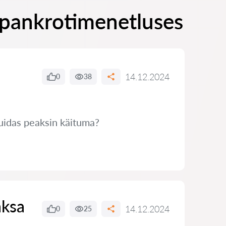
 pankrotimenetluses
14.12.2024
0
38
Kuidas peaksin käituma?
aksa
14.12.2024
0
25