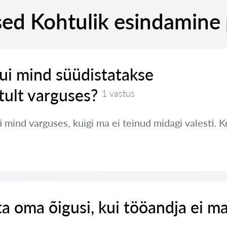
sed Kohtulik esindamine
ui mind süüdistatakse
ult varguses?
1 vastus
 mind varguses, kuigi ma ei teinud midagi valesti. 
ta oma õigusi, kui tööandja ei m