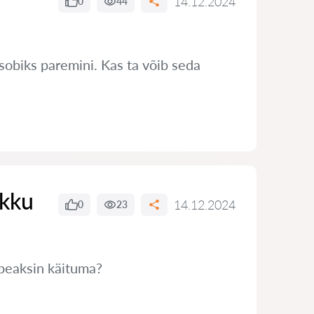
14.12.2024
0
44
sobiks paremini. Kas ta võib seda
ikku
14.12.2024
0
23
 peaksin käituma?