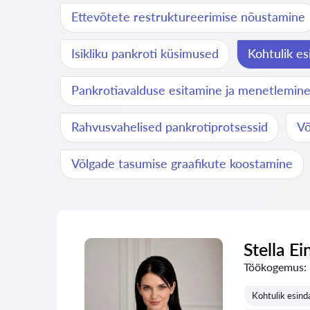
Ettevõtete restruktureerimise nõustamine
Isikliku pankroti küsimused
Kohtulik e
Pankrotiavalduse esitamine ja menetlemin
Rahvusvahelised pankrotiprotsessid
Võ
Võlgade tasumise graafikute koostamine
Stella Ei
Töökogemus:
Kohtulik esin