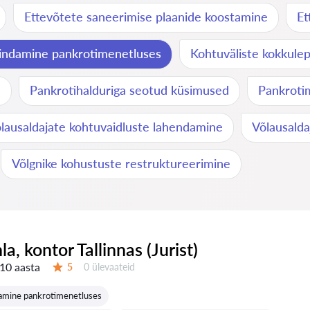
Ettevõtete saneerimise plaanide koostamine
Et
sindamine pankrotimenetluses
Kohtuväliste kokkule
e
Pankrotihalduriga seotud küsimused
Pankroti
lausaldajate kohtuvaidluste lahendamine
Võlausalda
Võlgnike kohustuste restruktureerimine
nla, kontor Tallinnas (Jurist)
10 aasta
Ülevaateid:
5
0 ülevaateid
Hinnang:
damine pankrotimenetluses