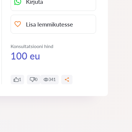
Kirjuta
Lisa lemmikutesse
Konsultatsiooni hind
100 eu
1
0
341