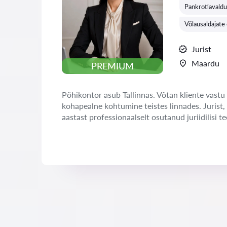
Pankrotiavaldu
Võlausaldajate
Jurist
Maardu
PREMIUM
Põhikontor asub Tallinnas. Võtan kliente vastu 
kohapealne kohtumine teistes linnades. Jurist,
aastast professionaalselt osutanud juriidilisi te