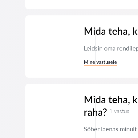
Mida teha, k
Leidsin oma rendile
Mine vastusele
Mida teha, k
raha?
1 vastus
Sõber laenas minult