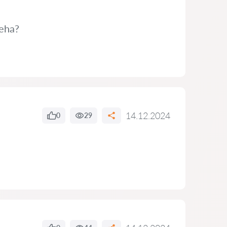
teha?
14.12.2024
0
29