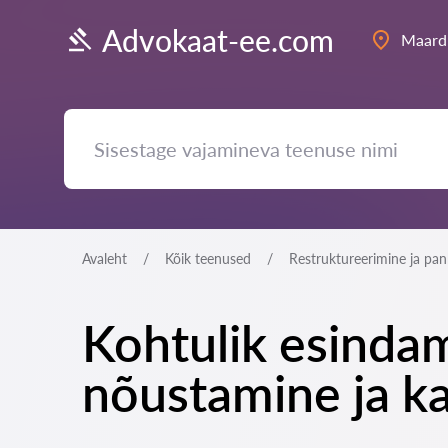
Advokaat-ee.com
Maard
Avaleht
Kõik teenused
Restruktureerimine ja pan
Kohtulik esindam
nõustamine ja k