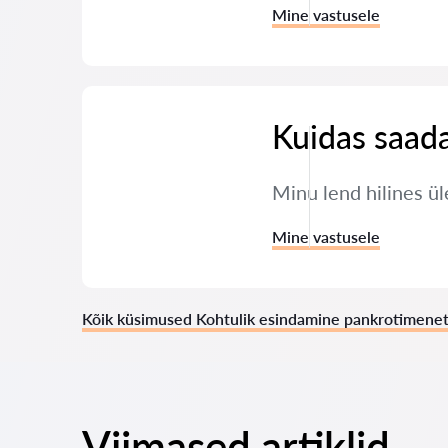
Mine vastusele
Kuidas saada
Minu lend hilines ül
Mine vastusele
Kõik küsimused Kohtulik esindamine pankrotimenet
Viimased artiklid