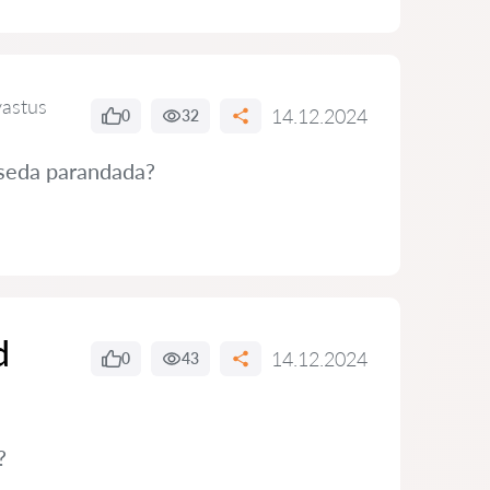
vastus
14.12.2024
0
32
 seda parandada?
d
14.12.2024
0
43
?