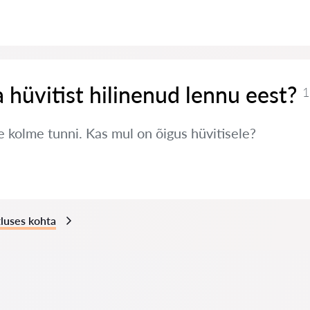
 hüvitist hilinenud lennu eest?
1
e kolme tunni. Kas mul on õigus hüvitisele?
luses kohta