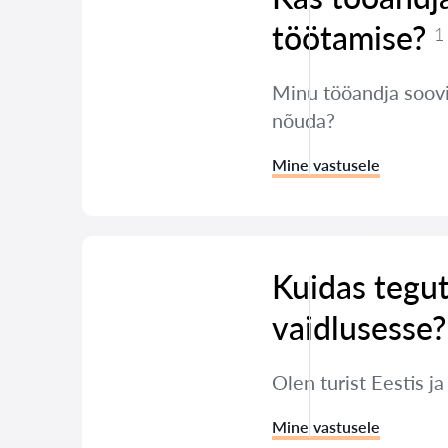
töötamise?
1
Minu tööandja soovib
nõuda?
Mine vastusele
Kuidas tegut
vaidlusesse?
Olen turist Eestis j
Mine vastusele