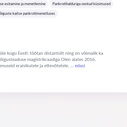
se esitamine ja menetlemine
Pankrotihalduriga seotud küsimused
 õiguste kaitse pankrotimenetluses
üle kogu Eesti: töötan distantsilt ning on võimalik ka
 õigusteaduse magistrikraadiga Olen alates 2016.
enuseid eraisikutele ja ettevõtetele. ...
edasi