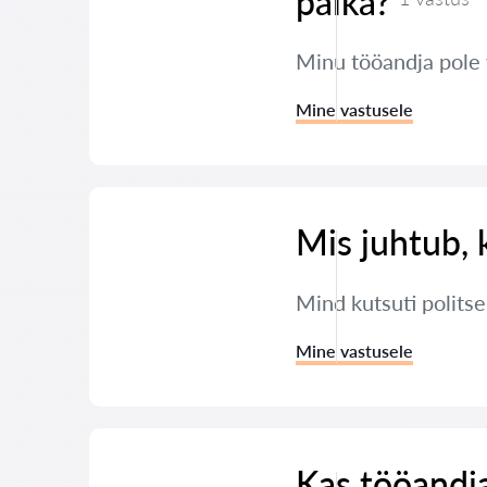
palka?
Minu tööandja pole
Mine vastusele
Mis juhtub, 
Mind kutsuti polits
Mine vastusele
Kas tööandja