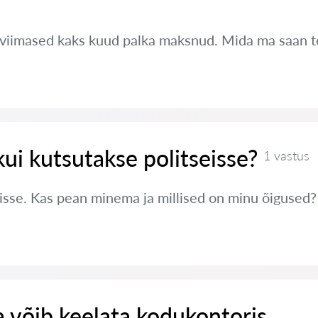
 viimased kaks kuud palka maksnud. Mida ma saan 
kui kutsutakse politseisse?
1 vastus
eisse. Kas pean minema ja millised on minu õigused?
 võib keelata kodukontoris