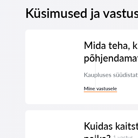
Küsimused ja vastu
Mida teha, k
põhjendamat
Kaupluses süüdistati
Mine vastusele
Kuidas kaits
1 vastus