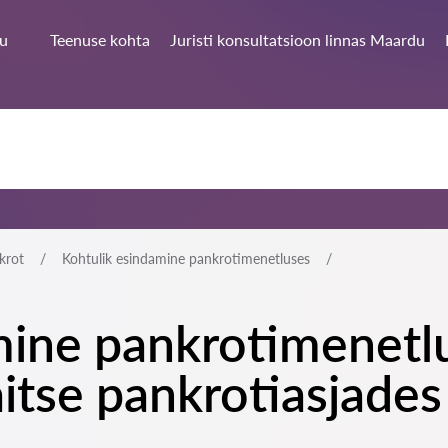
u
Teenuse kohta
Juristi konsultatsioon linnas Maardu
krot
Kohtulik esindamine pankrotimenetluses
ine pankrotimenetlu
aitse pankrotiasjade