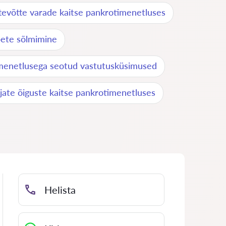
tevõtte varade kaitse pankrotimenetluses
pete sõlmimine
menetlusega seotud vastutusküsimused
jate õiguste kaitse pankrotimenetluses
Helista