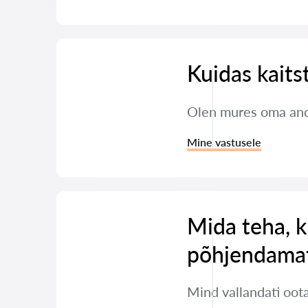
Kuidas kaits
Olen mures oma andm
Mine vastusele
Mida teha, k
põhjendamat
Mind vallandati oot