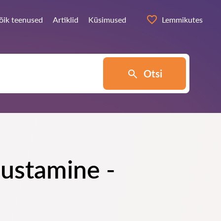
õik teenused
Artiklid
Küsimused
Lemmikutes
Otsi
lustamine -