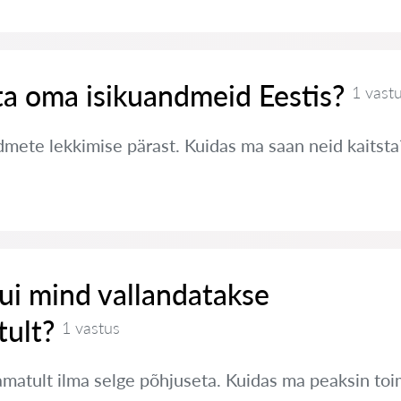
ta oma isikuandmeid Eestis?
1 vast
ete lekkimise pärast. Kuidas ma saan neid kaitsta
ui mind vallandatakse
ult?
1 vastus
amatult ilma selge põhjuseta. Kuidas ma peaksin to