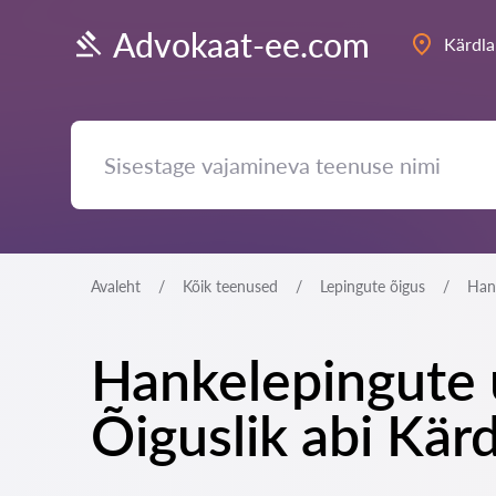
Advokaat-ee.com
Kärdla
Avaleht
Kõik teenused
Lepingute õigus
Hank
Hankelepingute ü
Õiguslik abi Kärd