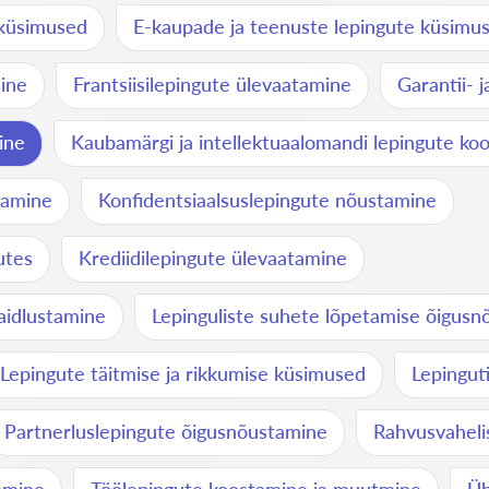
 küsimused
E-kaupade ja teenuste lepingute küsimu
mine
Frantsiisilepingute ülevaatamine
Garantii- 
ine
Kaubamärgi ja intellektuaalomandi lepingute ko
tamine
Konfidentsiaalsuslepingute nõustamine
utes
Krediidilepingute ülevaatamine
vaidlustamine
Lepinguliste suhete lõpetamise õigus
Lepingute täitmise ja rikkumise küsimused
Lepingut
Partnerluslepingute õigusnõustamine
Rahvusvaheli