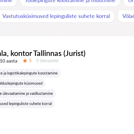
tamine
Töölepingute koostamine ja muutmine
Üh
Vastutusküsimused lepinguliste suhete korral
Võla
nla, kontor Tallinnas (Jurist)
10 aasta
Ülevaateid:
5
0 ülevaateid
Hinnang:
e ja logistikalepingute koostamine
oolduslepingute küsimused
 ülevaatamine ja vaidlustamine
sed lepinguliste suhete korral