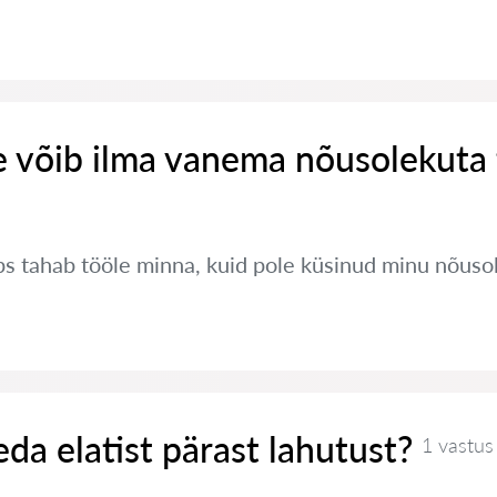
e võib ilma vanema nõusolekuta
s tahab tööle minna, kuid pole küsinud minu nõusol
eda elatist pärast lahutust?
1 vastus