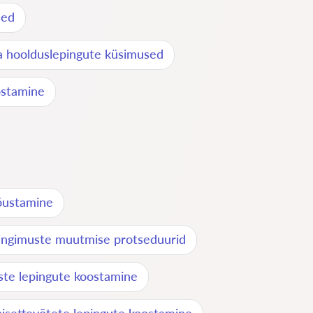
sed
ja hoolduslepingute küsimused
ostamine
nõustamine
ingimuste muutmise protseduurid
ste lepingute koostamine