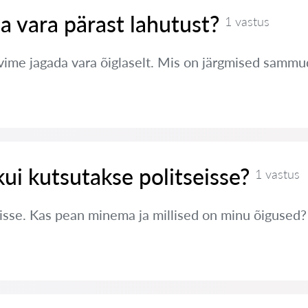
a vara pärast lahutust?
1 vastus
ime jagada vara õiglaselt. Mis on järgmised sammu
kui kutsutakse politseisse?
1 vastus
eisse. Kas pean minema ja millised on minu õigused?