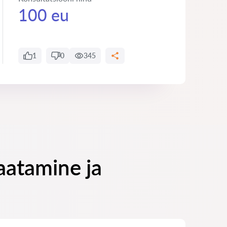
100 eu
1
0
345
aatamine ja