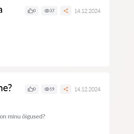
a
14.12.2024
0
37
ne?
14.12.2024
0
19
s on minu õigused?