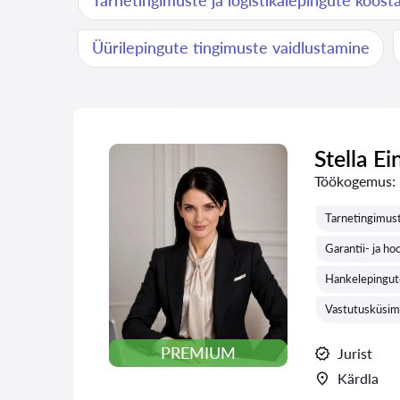
Tarnetingimuste ja logistikalepingute koos
Üürilepingute tingimuste vaidlustamine
Stella Ei
Töökogemus:
Tarnetingimust
Garantii- ja h
Hankelepingute
Vastutusküsimu
PREMIUM
Jurist
Kärdla