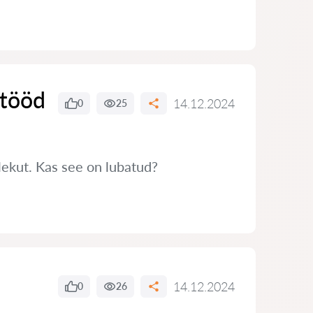
 tööd
14.12.2024
0
25
ekut. Kas see on lubatud?
14.12.2024
0
26