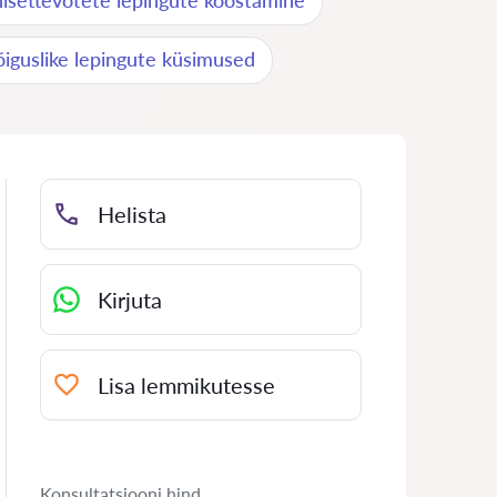
isettevõtete lepingute koostamine
õiguslike lepingute küsimused
Helista
Kirjuta
Lisa lemmikutesse
Konsultatsiooni hind