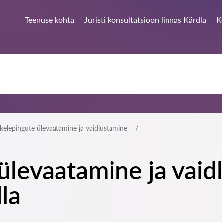
Teenuse kohta
Juristi konsultatsioon linnas Kärdla
K
elepingute ülevaatamine ja vaidlustamine
levaatamine ja vaid
la