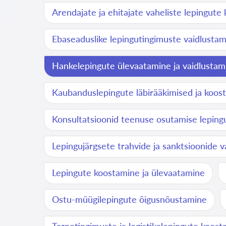
Arendajate ja ehitajate vaheliste lepingute
Ebaseaduslike lepingutingimuste vaidlusta
Hankelepingute ülevaatamine ja vaidlustam
Kaubanduslepingute läbirääkimised ja koos
Konsultatsioonid teenuse osutamise leping
Lepingujärgsete trahvide ja sanktsioonide 
Lepingute koostamine ja ülevaatamine
Ostu-müügilepingute õigusnõustamine