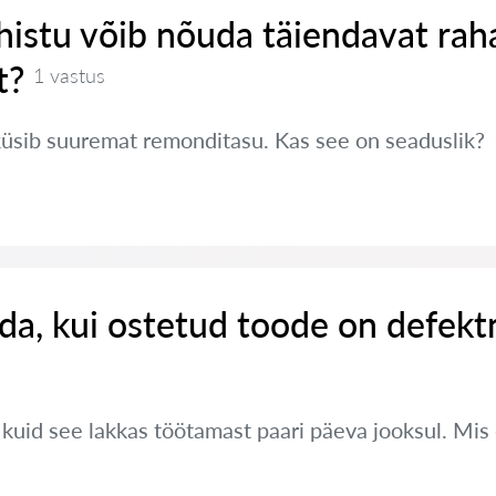
histu võib nõuda täiendavat rah
t?
1 vastus
küsib suuremat remonditasu. Kas see on seaduslik?
da, kui ostetud toode on defekt
, kuid see lakkas töötamast paari päeva jooksul. Mi