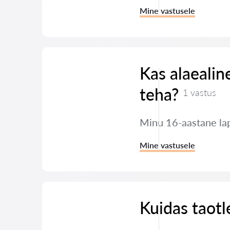
Mine vastusele
Kas alaealin
teha?
1 vastus
Minu 16-aastane lap
Mine vastusele
Kuidas taotl