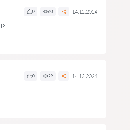
14.12.2024
0
60
d?
14.12.2024
0
29