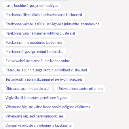
Laste hooldusõigus ja suhtlusõigus
Perekonna liikme ülalpidamiskohustuse küsimused
Perekonna vaimse ja füüsilise vägivalla juhtumite lahendamine
Perekonna vara haldamine kohtuvaidluste ajal
Perekonnanime muutmise taotlemine
Perekonnaõigusega seotud kohtuasiad
Rahvusvaheliste elatisnõuete lahendamine
Raseduse ja sünnitusega seotud juriidilised küsimused
Testamendi ja pärimisküsimused perekonnaõiguses
Ühisvara jagamine abielu ajal
Ühisvara kasutamise piiramine
Vägivalla all kannatava pereliikme õigused
Vähemuse õiguste kaitse lapse hooldusõiguse vaidlustes
Vähemuste õigused perekonnaõiguses
Vanemlike õiguste äravõtmine ja taastamine