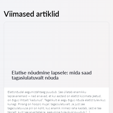
Viimased artiklid
Elatise nõudmine lapsele: mida saad
tagasiulatuvalt nõuda
Elatisnõudel aegumistähtaeg puudub. See üllatab enamikku
lapsevanemaid — nad arvavad, et kui aastaid on elatist küsimata jäetud,
on õigus lihtsalt “kadunud”. Tegelikult ei aegu õigus nõuda elatist tulevikus
kunagi. Piirang on hoopis mujal: tagasiulatuvalt. Ja just see
tagasiulatuvuse piir on koht, kus enamik inimesi raha kaotab, sest ei tea
täpselt, kust see arvestatakse. Aegumine tulevikukspuudub […]