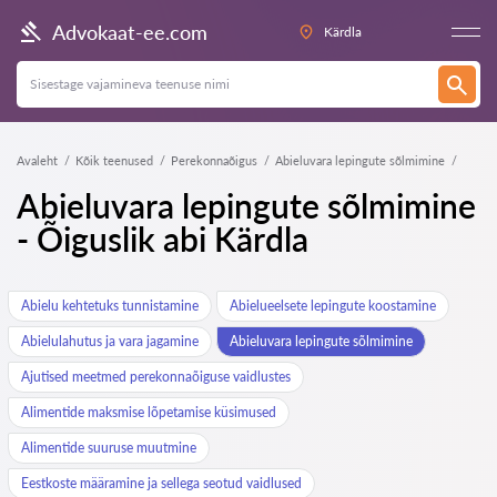
Advokaat-ee.com
Kärdla
Avaleht
Kõik teenused
Perekonnaõigus
Abieluvara lepingute sõlmimine
Abieluvara lepingute sõlmimine
- Õiguslik abi Kärdla
Abielu kehtetuks tunnistamine
Abielueelsete lepingute koostamine
Abielulahutus ja vara jagamine
Abieluvara lepingute sõlmimine
Ajutised meetmed perekonnaõiguse vaidlustes
Alimentide maksmise lõpetamise küsimused
Alimentide suuruse muutmine
Eestkoste määramine ja sellega seotud vaidlused