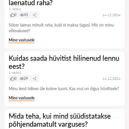
laenatud raha?
1 vastus
0
43
14.12.2024
Sõber laenas minult raha, kuid ei maksa tagasi. Mis on minu
võimalused?
Mine vastusele
Kuidas saada hüvitist hilinenud lennu
eest?
1 vastus
0
29
14.12.2024
Minu lend hilines üle kolme tunni. Kas mul on õigus hüvitisele?
Mine vastusele
Mida teha, kui mind süüdistatakse
põhjendamatult varguses?