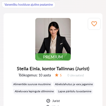
Vanemliku hoolduse ajutine peatamine
PREMIUM
Stella Einla, kontor Tallinnas (Jurist)
Töökogemus:
10 aasta
Ülevaateid:
5
0 ülevaateid
Hinnang:
Alimentide suuruse muutmine
Abielulahutus ja vara jagamine
Abieluvara lepingute sõlmimine
Lapse päritolu tuvastamine
Jurist