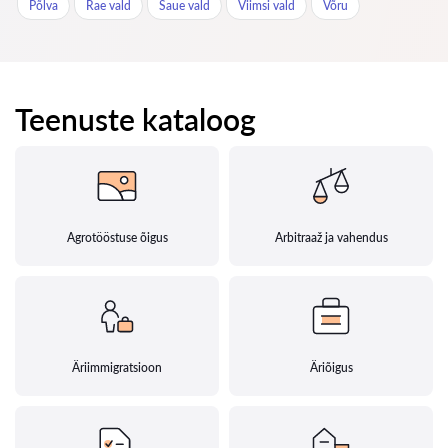
Põlva
Rae vald
Saue vald
Viimsi vald
Võru
Teenuste kataloog
Agrotööstuse õigus
Arbitraaž ja vahendus
Äriimmigratsioon
Äriõigus