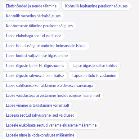
Elatisnõuded ja nende täitmine
Kohtulik lepitamine perekonnaõiguses
Kohtulik menetlus pärimisõiguses
Kohtuotsuste täitmine perekonnaõiguses
Lapse elukohaga seotud vaidlused
Lapse hooldusõiguse andmine kolmandale isikule
Lapse kodust väljaviimise õigustamine
Lapse õiguste kaitse EL õigusruumis
Lapse õiguste kaitse kohtus
Lapse õiguste rahvusvaheline kaitse
Lapse päritolu tuvastamine
Lapse suhtlemise korraldamine eraldiseisva vanemaga
Lapse vajadustega arvestamine hooldusõiguse määramisel
Lapse viimine ja tagastamine välismaalt
Lapsega seotud rahvusvahelised vaidlused
Lapsele elukohaga seotud vanema eluaseme määramine
Lapsele nime ja kodakondsuse määramine