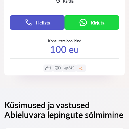
Kärdla
Helista
Kirjuta
Konsultatsiooni hind
100 eu
1
0
345
Küsimused ja vastused
Abieluvara lepingute sõlmimine