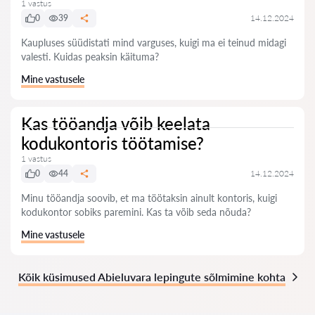
1 vastus
0
39
14.12.2024
Kaupluses süüdistati mind varguses, kuigi ma ei teinud midagi
valesti. Kuidas peaksin käituma?
Mine vastusele
Kas tööandja võib keelata
kodukontoris töötamise?
1 vastus
0
44
14.12.2024
Minu tööandja soovib, et ma töötaksin ainult kontoris, kuigi
kodukontor sobiks paremini. Kas ta võib seda nõuda?
Mine vastusele
Kõik küsimused Abieluvara lepingute sõlmimine kohta