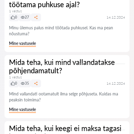
töötama puhkuse ajal?
1 vastus
0
27
14.12.2024
Minu ülemus palus mind töötada puhkusel. Kas ma pean
nõustuma?
Mine vastusele
Mida teha, kui mind vallandatakse
põhjendamatult?
1 vastus
0
35
14.12.2024
Mind vallandati ootamatult ilma selge põhjuseta. Kuidas ma
peaksin toimima?
Mine vastusele
Mida teha, kui keegi ei maksa tagasi