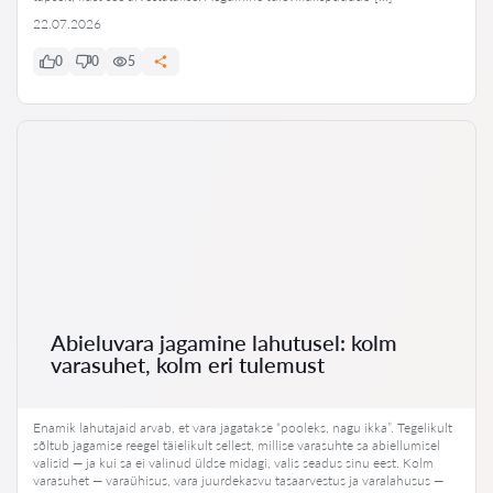
22.07.2026
0
0
5
Abieluvara jagamine lahutusel: kolm
varasuhet, kolm eri tulemust
Enamik lahutajaid arvab, et vara jagatakse “pooleks, nagu ikka”. Tegelikult
sõltub jagamise reegel täielikult sellest, millise varasuhte sa abiellumisel
valisid — ja kui sa ei valinud üldse midagi, valis seadus sinu eest. Kolm
varasuhet — varaühisus, vara juurdekasvu tasaarvestus ja varalahusus —