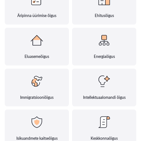
Äripinna üürimise õigus
Ehitusõigus
Eluasemeõigus
Energiaõigus
Immigratsiooniõigus
Intellektuaalomandi õigus
Isikuandmete kaitseõigus
Keskkonnaõigus