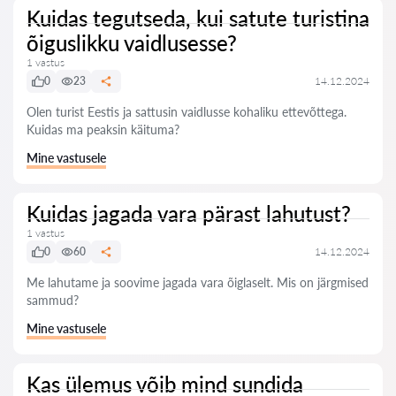
Kuidas tegutseda, kui satute turistina
õiguslikku vaidlusesse?
1 vastus
0
23
14.12.2024
Olen turist Eestis ja sattusin vaidlusse kohaliku ettevõttega.
Kuidas ma peaksin käituma?
Mine vastusele
Kuidas jagada vara pärast lahutust?
1 vastus
0
60
14.12.2024
Me lahutame ja soovime jagada vara õiglaselt. Mis on järgmised
sammud?
Mine vastusele
Kas ülemus võib mind sundida