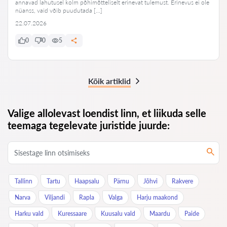
annavad lahutusel kolm põhimõtteliselt erinevat tulemust. Erinevus ei ole
nüanss, vaid võib puudutada […]
22.07.2026
0
0
5
Kõik artiklid
Valige allolevast loendist linn, et liikuda selle
teemaga tegelevate juristide juurde:
Tallinn
Tartu
Haapsalu
Pärnu
Jõhvi
Rakvere
Narva
Viljandi
Rapla
Valga
Harju maakond
Harku vald
Kuressaare
Kuusalu vald
Maardu
Paide