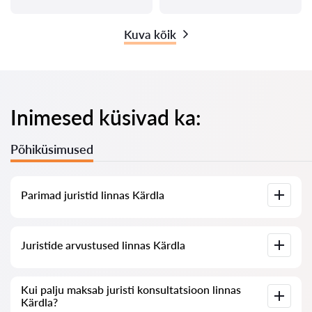
Kuva kõik
Inimesed küsivad ka:
Põhiküsimused
Parimad juristid linnas Kärdla
Meil on koostatud nimekiri parimatest juristidest linnas
Juristide arvustused linnas Kärdla
Kärdla koos täieliku infoga: hinnad, arvustused,
telefoninumber ja aadress.
Meie teenuses on kogutud ehtsad arvustused juristide kohta,
Kui palju maksab juristi konsultatsioon linnas
me ei kustuta negatiivseid arvustusi ega võimalda nende
Kärdla?
manipuleerimist.