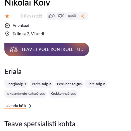
Nikolai Kõiv
Ülevaateid:
0 ülevaateid
0
0
60
Hinnang:
Advokaat
Tallinna 2, Viljandi
TEAVET POLE KONTROLLITUD
Eriala
Energiaõigus
Pärimisõigus
Perekonnaõigus
Ehitusõigus
Isikuandmete kaitseõigus
Keskkonnaõigus
Laienda kõik
Teave spetsialisti kohta