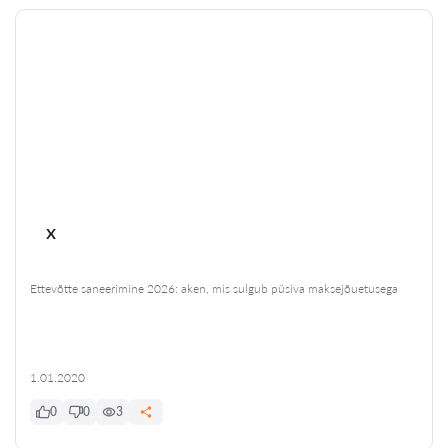
x
Ettevõtte saneerimine 2026: aken, mis sulgub püsiva maksejõuetusega
1.01.2020
0
0
3