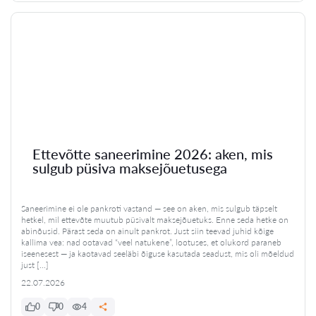
Ettevõtte saneerimine 2026: aken, mis
sulgub püsiva maksejõuetusega
Saneerimine ei ole pankroti vastand — see on aken, mis sulgub täpselt
hetkel, mil ettevõte muutub püsivalt maksejõuetuks. Enne seda hetke on
abinõusid. Pärast seda on ainult pankrot. Just siin teevad juhid kõige
kallima vea: nad ootavad “veel natukene”, lootuses, et olukord paraneb
iseenesest — ja kaotavad seeläbi õiguse kasutada seadust, mis oli mõeldud
just […]
22.07.2026
0
0
4