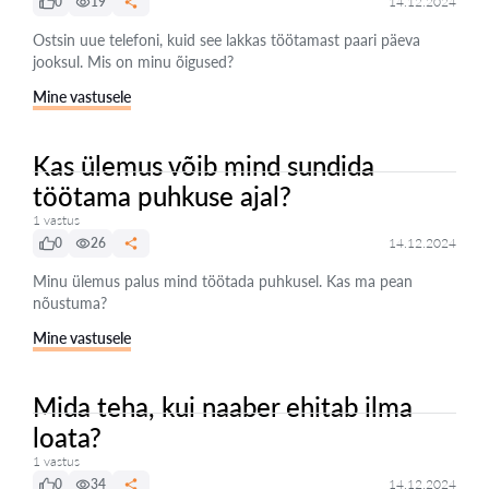
0
19
14.12.2024
Ostsin uue telefoni, kuid see lakkas töötamast paari päeva
jooksul. Mis on minu õigused?
Mine vastusele
Kas ülemus võib mind sundida
töötama puhkuse ajal?
1 vastus
0
26
14.12.2024
Minu ülemus palus mind töötada puhkusel. Kas ma pean
nõustuma?
Mine vastusele
Mida teha, kui naaber ehitab ilma
loata?
1 vastus
0
34
14.12.2024