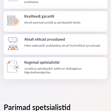
probleeme.
Kvaliteedi garantii
Ainult parimad juristid ja advokaadid Eestis.
Ainult ehtsad arvustused
Meie veebisaidil avaldatakse ainult kontrollitud arvustused.
Kogenud spetsialistid
Juristid ja advokaadid, kellel on töökogemus
õiguskaitseorganites.
Parimad spetsialistid