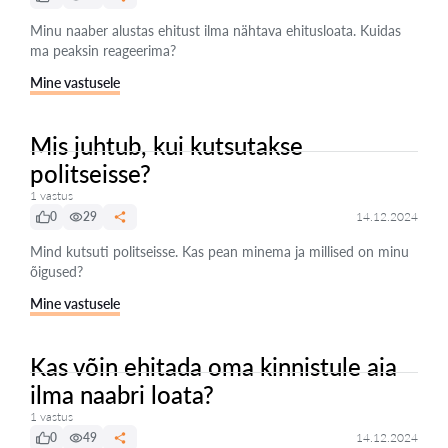
Minu naaber alustas ehitust ilma nähtava ehitusloata. Kuidas
ma peaksin reageerima?
Mine vastusele
Mis juhtub, kui kutsutakse
politseisse?
1 vastus
0
29
14.12.2024
Mind kutsuti politseisse. Kas pean minema ja millised on minu
õigused?
Mine vastusele
Kas võin ehitada oma kinnistule aia
ilma naabri loata?
1 vastus
0
49
14.12.2024