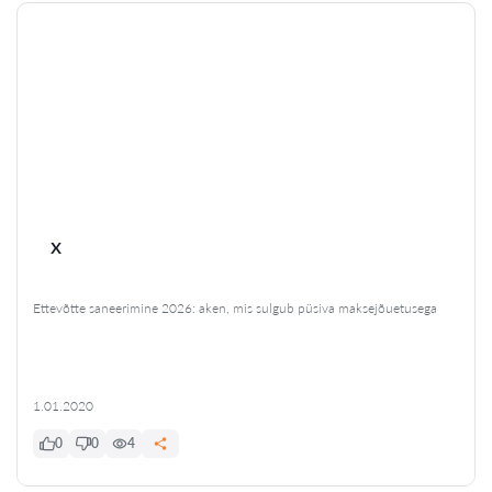
x
Ettevõtte saneerimine 2026: aken, mis sulgub püsiva maksejõuetusega
1.01.2020
0
0
4