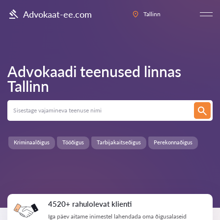
Advokaat-ee.com
Tallinn
Advokaadi teenused linnas
Tallinn
Kriminaalõigus
Tööõigus
Tarbijakaitseõigus
Perekonnaõigus
4520+ rahulolevat klienti
Iga päev aitame inimestel lahendada oma õigusalaseid