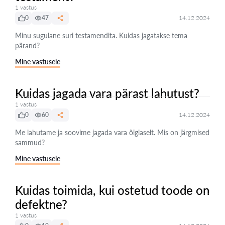
1 vastus
0
47
14.12.2024
Minu sugulane suri testamendita. Kuidas jagatakse tema
pärand?
Mine vastusele
Kuidas jagada vara pärast lahutust?
1 vastus
0
60
14.12.2024
Me lahutame ja soovime jagada vara õiglaselt. Mis on järgmised
sammud?
Mine vastusele
Kuidas toimida, kui ostetud toode on
defektne?
1 vastus