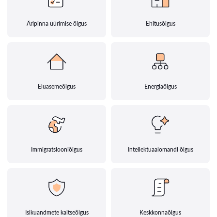
Äripinna üürimise õigus
Ehitusõigus
Eluasemeõigus
Energiaõigus
Immigratsiooniõigus
Intellektuaalomandi õigus
Isikuandmete kaitseõigus
Keskkonnaõigus