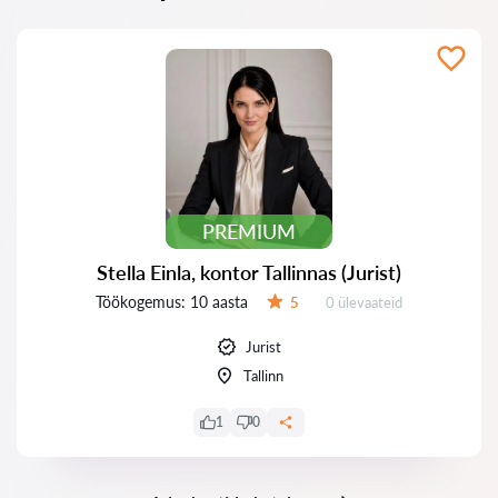
PREMIUM
Stella Einla, kontor Tallinnas (Jurist)
Töökogemus:
10 aasta
Ülevaateid:
5
0 ülevaateid
Hinnang:
Jurist
Tallinn
1
0