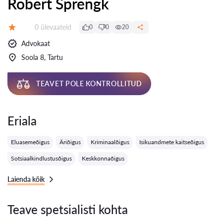
Robert Sprengk
Ülevaateid:
0 ülevaateid
0
0
20
Hinnang:
Advokaat
Soola 8, Tartu
TEAVET POLE KONTROLLITUD
Eriala
Eluasemeõigus
Äriõigus
Kriminaalõigus
Isikuandmete kaitseõigus
Sotsiaalkindlustusõigus
Keskkonnaõigus
Laienda kõik
Teave spetsialisti kohta