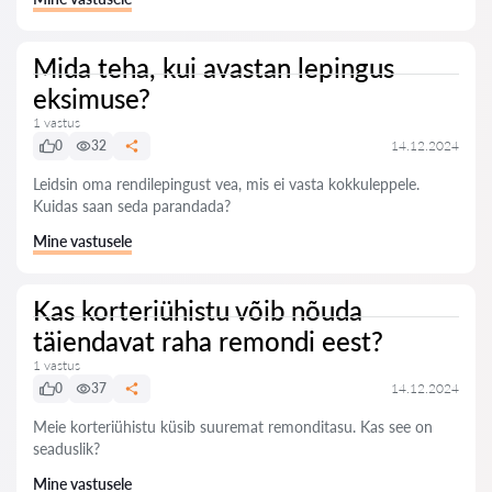
Mida teha, kui avastan lepingus
eksimuse?
1 vastus
0
32
14.12.2024
Leidsin oma rendilepingust vea, mis ei vasta kokkuleppele.
Kuidas saan seda parandada?
Mine vastusele
Kas korteriühistu võib nõuda
täiendavat raha remondi eest?
1 vastus
0
37
14.12.2024
Meie korteriühistu küsib suuremat remonditasu. Kas see on
seaduslik?
Mine vastusele