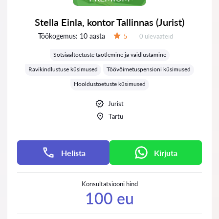
Stella Einla, kontor Tallinnas (Jurist)
Töökogemus:
10 aasta
Ülevaateid:
5
0 ülevaateid
Hinnang:
Sotsiaaltoetuste taotlemine ja vaidlustamine
Ravikindlustuse küsimused
Töövõimetuspensioni küsimused
Hooldustoetuste küsimused
Jurist
Tartu
Helista
Kirjuta
Konsultatsiooni hind
100 eu