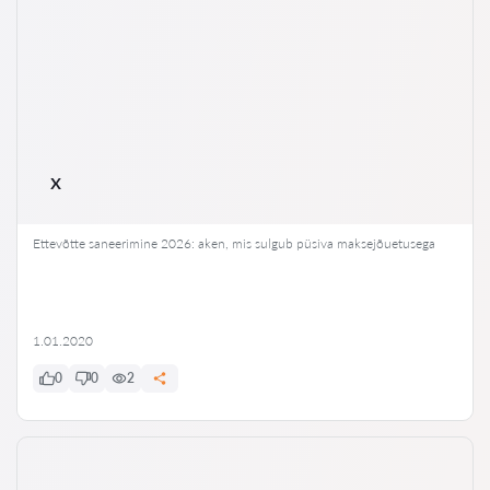
x
Ettevõtte saneerimine 2026: aken, mis sulgub püsiva maksejõuetusega
1.01.2020
0
0
2