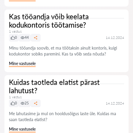
Kas tööandja võib keelata
kodukontoris töötamise?
1 vastus
0
44
14.12.2024
Minu tööandja soovib, et ma töötaksin ainult kontoris, kuigi
kodukontor sobiks paremini. Kas ta võib seda nõuda?
Mine vastusele
Kuidas taotleda elatist pärast
lahutust?
1 vastus
0
25
14.12.2024
Me lahutasime ja mul on hooldusõigus laste üle. Kuidas ma
saan taotleda elatist?
Mine vastusele