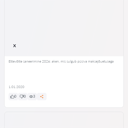
x
Ettevõtte saneerimine 2026: aken, mis sulgub püsiva maksejõuetusega
1.01.2020
0
0
3