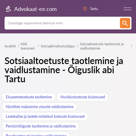
Advokaat-ee.com
Tartu
Kõik
Sotsiaaltoetuste taotlemine ja
Avaleht
Sotsiaalkindlustusõigus
teenused
vaidlustamine
Sotsiaaltoetuste taotlemine ja
vaidlustamine - Õiguslik abi
Tartu
Eluasemetoetuste taotlemine
Hooldustoetuste küsimused
Hüvitiste määramise otsuste vaidlustamine
Lastekaitse ja lastele mõeldud toetuste küsimused
Pensioniõiguste taotlemine ja vaidlustamine
Puudeastme määramise vaidlustamine