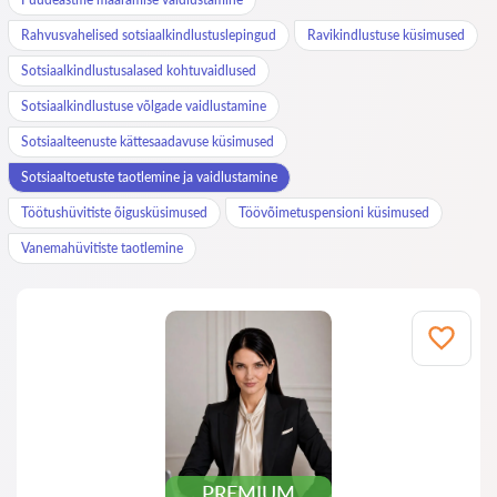
Rahvusvahelised sotsiaalkindlustuslepingud
Ravikindlustuse küsimused
Sotsiaalkindlustusalased kohtuvaidlused
Sotsiaalkindlustuse võlgade vaidlustamine
Sotsiaalteenuste kättesaadavuse küsimused
Sotsiaaltoetuste taotlemine ja vaidlustamine
Töötushüvitiste õigusküsimused
Töövõimetuspensioni küsimused
Vanemahüvitiste taotlemine
PREMIUM