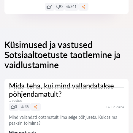
1
0
341
Küsimused ja vastused
Sotsiaaltoetuste taotlemine ja
vaidlustamine
Mida teha, kui mind vallandatakse
põhjendamatult?
1 vastus
0
35
14.12.2024
Mind vallandati ootamatult ilma selge põhjuseta. Kuidas ma
peaksin toimima?
Mine vastusele