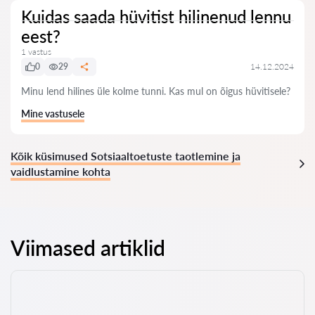
Kuidas saada hüvitist hilinenud lennu
eest?
1 vastus
0
29
14.12.2024
Minu lend hilines üle kolme tunni. Kas mul on õigus hüvitisele?
Mine vastusele
Kõik küsimused Sotsiaaltoetuste taotlemine ja
vaidlustamine kohta
Viimased artiklid