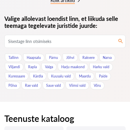
Kõik artiklid
Valige allolevast loendist linn, et liikuda selle
teemaga tegelevate juristide juurde:
Tallinn
Haapsalu
Pärnu
Jõhvi
Rakvere
Narva
Viljandi
Rapla
Valga
Harju maakond
Harku vald
Kuressaare
Kärdla
Kuusalu vald
Maardu
Paide
Põlva
Rae vald
Saue vald
Viimsi vald
Võru
Teenuste kataloog