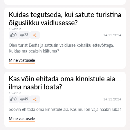
Kuidas tegutseda, kui satute turistina
õiguslikku vaidlusesse?
1 vastus
0
23
14.12.2024
Olen turist Eestis ja sattusin vaidlusse kohaliku ettevõttega.
Kuidas ma peaksin käituma?
Mine vastusele
Kas võin ehitada oma kinnistule aia
ilma naabri loata?
1 vastus
0
49
14.12.2024
Soovin ehitada oma kinnistule aia. Kas mul on vaja naabri luba?
Mine vastusele