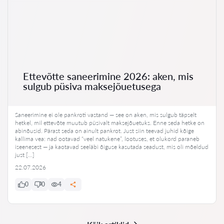
Ettevõtte saneerimine 2026: aken, mis
sulgub püsiva maksejõuetusega
Saneerimine ei ole pankroti vastand — see on aken, mis sulgub täpselt
hetkel, mil ettevõte muutub püsivalt maksejõuetuks. Enne seda hetke on
abinõusid. Pärast seda on ainult pankrot. Just siin teevad juhid kõige
kallima vea: nad ootavad “veel natukene”, lootuses, et olukord paraneb
iseenesest — ja kaotavad seeläbi õiguse kasutada seadust, mis oli mõeldud
just […]
22.07.2026
0
0
4