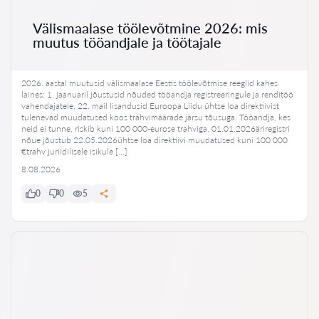
Välismaalase töölevõtmine 2026: mis
muutus tööandjale ja töötajale
2026. aastal muutusid välismaalase Eestis töölevõtmise reeglid kahes
laines: 1. jaanuaril jõustusid nõuded tööandja registreeringule ja renditöö
vahendajatele, 22. mail lisandusid Euroopa Liidu ühtse loa direktiivist
tulenevad muudatused koos trahvimäärade järsu tõusuga. Tööandja, kes
neid ei tunne, riskib kuni 100 000-eurose trahviga. 01.01.2026äriregistri
nõue jõustub 22.05.2026ühtse loa direktiivi muudatused kuni 100 000
€trahv juriidilisele isikule […]
8.08.2026
0
0
5