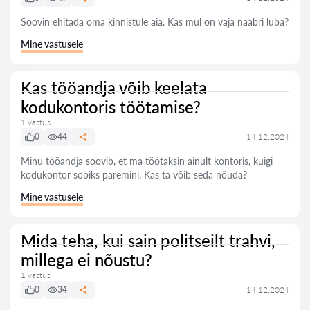
Soovin ehitada oma kinnistule aia. Kas mul on vaja naabri luba?
Mine vastusele
Kas tööandja võib keelata
kodukontoris töötamise?
1 vastus
0
44
14.12.2024
Minu tööandja soovib, et ma töötaksin ainult kontoris, kuigi
kodukontor sobiks paremini. Kas ta võib seda nõuda?
Mine vastusele
Mida teha, kui sain politseilt trahvi,
millega ei nõustu?
1 vastus
0
34
14.12.2024