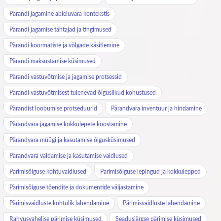
Pärandi jagamine abieluvara kontekstis
Pärandi jagamise tähtajad ja tingimused
Pärandi koormatiste ja võlgade käsitlemine
Pärandi maksustamise küsimused
Pärandi vastuvõtmise ja jagamise protsessid
Pärandi vastuvõtmisest tulenevad õiguslikud kohustused
Pärandist loobumise protseduurid
Pärandvara inventuur ja hindamine
Pärandvara jagamise kokkulepete koostamine
Pärandvara müügi ja kasutamise õigusküsimused
Pärandvara valdamise ja kasutamise vaidlused
Pärimisõiguse kohtuvaidlused
Pärimisõiguse lepingud ja kokkulepped
Pärimisõiguse tõendite ja dokumentide väljastamine
Pärimisvaidluste kohtulik lahendamine
Pärimisvaidluste lahendamine
Rahvusvahelise pärimise küsimused
Seadusjärgse pärimise küsimused