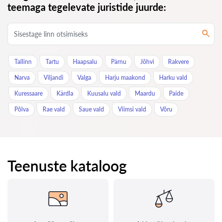
teemaga tegelevate juristide juurde:
Tallinn
Tartu
Haapsalu
Pärnu
Jõhvi
Rakvere
Narva
Viljandi
Valga
Harju maakond
Harku vald
Kuressaare
Kärdla
Kuusalu vald
Maardu
Paide
Põlva
Rae vald
Saue vald
Viimsi vald
Võru
Teenuste kataloog