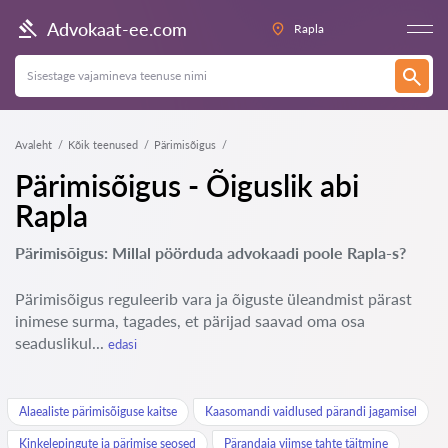
Advokaat-ee.com
Rapla
Avaleht
Kõik teenused
Pärimisõigus
Pärimisõigus - Õiguslik abi
Rapla
Pärimisõigus: Millal pöörduda advokaadi poole Rapla-s?
Pärimisõigus reguleerib vara ja õiguste üleandmist pärast
inimese surma, tagades, et pärijad saavad oma osa
seaduslikul...
edasi
Alaealiste pärimisõiguse kaitse
Kaasomandi vaidlused pärandi jagamisel
Kinkelepingute ja pärimise seosed
Pärandaja viimse tahte täitmine