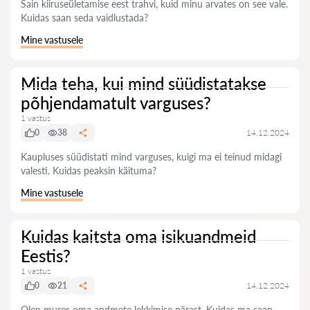
Sain kiiruseületamise eest trahvi, kuid minu arvates on see vale.
Kuidas saan seda vaidlustada?
Mine vastusele
Mida teha, kui mind süüdistatakse
põhjendamatult varguses?
1 vastus
0
38
14.12.2024
Kaupluses süüdistati mind varguses, kuigi ma ei teinud midagi
valesti. Kuidas peaksin käituma?
Mine vastusele
Kuidas kaitsta oma isikuandmeid
Eestis?
1 vastus
0
21
14.12.2024
Olen mures oma andmete lekkimise pärast. Kuidas ma saan