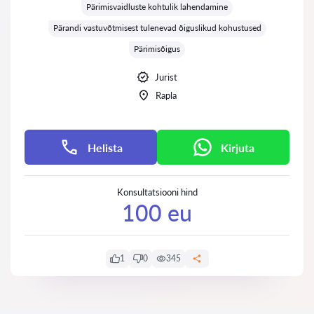
Pärimisvaidluste kohtulik lahendamine
Pärandi vastuvõtmisest tulenevad õiguslikud kohustused
Pärimisõigus
Jurist
Rapla
Helista
Kirjuta
Konsultatsiooni hind
100 eu
1
0
345