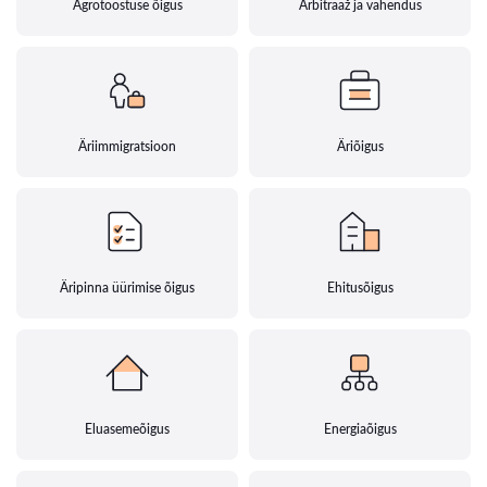
Agrotööstuse õigus
Arbitraaž ja vahendus
Äriimmigratsioon
Äriõigus
Äripinna üürimise õigus
Ehitusõigus
Eluasemeõigus
Energiaõigus