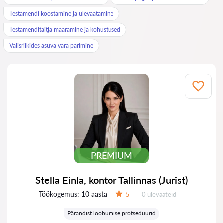
Testamendi koostamine ja ülevaatamine
Testamenditäitja määramine ja kohustused
Välisriikides asuva vara pärimine
PREMIUM
Stella Einla, kontor Tallinnas (Jurist)
Töökogemus:
10 aasta
Ülevaateid:
5
0 ülevaateid
Hinnang:
Pärandist loobumise protseduurid