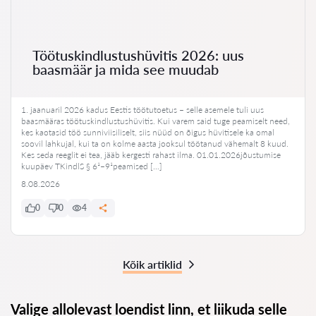
Töötuskindlustushüvitis 2026: uus
baasmäär ja mida see muudab
1. jaanuaril 2026 kadus Eestis töötutoetus – selle asemele tuli uus
baasmääras töötuskindlustushüvitis. Kui varem said tuge peamiselt need,
kes kaotasid töö sunniviisiliselt, siis nüüd on õigus hüvitisele ka omal
soovil lahkujal, kui ta on kolme aasta jooksul töötanud vähemalt 8 kuud.
Kes seda reeglit ei tea, jääb kergesti rahast ilma. 01.01.2026jõustumise
kuupäev TKindlS § 6¹–9¹peamised […]
8.08.2026
0
0
4
Kõik artiklid
Valige allolevast loendist linn, et liikuda selle