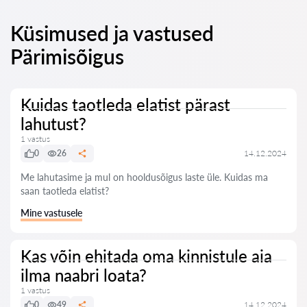
Küsimused ja vastused
Pärimisõigus
Kuidas taotleda elatist pärast
lahutust?
1 vastus
0
26
14.12.2024
Me lahutasime ja mul on hooldusõigus laste üle. Kuidas ma
saan taotleda elatist?
Mine vastusele
Kas võin ehitada oma kinnistule aia
ilma naabri loata?
1 vastus
0
49
14.12.2024