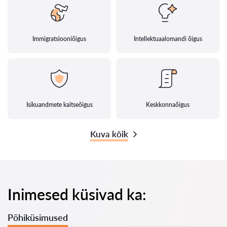
Immigratsiooniõigus
Intellektuaalomandi õigus
Isikuandmete kaitseõigus
Keskkonnaõigus
Kuva kõik
Inimesed küsivad ka:
Põhiküsimused