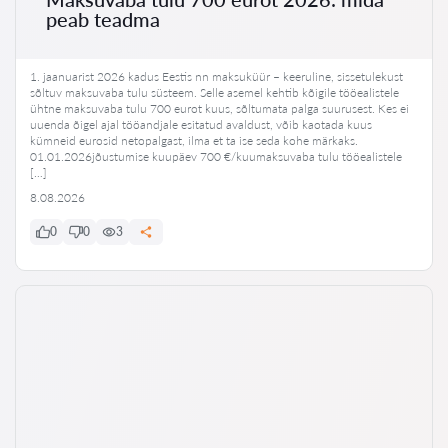
peab teadma
1. jaanuarist 2026 kadus Eestis nn maksuküür – keeruline, sissetulekust
sõltuv maksuvaba tulu süsteem. Selle asemel kehtib kõigile tööealistele
ühtne maksuvaba tulu 700 eurot kuus, sõltumata palga suurusest. Kes ei
uuenda õigel ajal tööandjale esitatud avaldust, võib kaotada kuus
kümneid eurosid netopalgast, ilma et ta ise seda kohe märkaks.
01.01.2026jõustumise kuupäev 700 €/kuumaksuvaba tulu tööealistele
[…]
8.08.2026
0
0
3