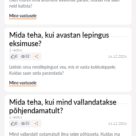
neid kaitsta?
Mine vastusele
Mida teha, kui avastan lepingus
eksimuse?
1 vastus
0
32
14.12.2024
Leidsin oma rendilepingust vea, mis ei vasta kokkuleppele.
Kuidas saan seda parandada?
Mine vastusele
Mida teha, kui mind vallandatakse
põhjendamatult?
1 vastus
0
35
14.12.2024
Mind vallandati ootamatult ilma selge põhjuseta. Kuidas ma