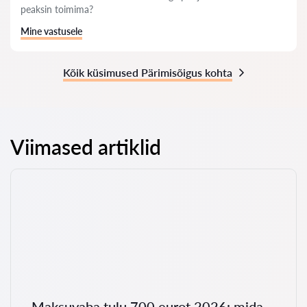
peaksin toimima?
Mine vastusele
Kõik küsimused Pärimisõigus kohta
Viimased artiklid
Maksuvaba tulu 700 eurot 2026: mida