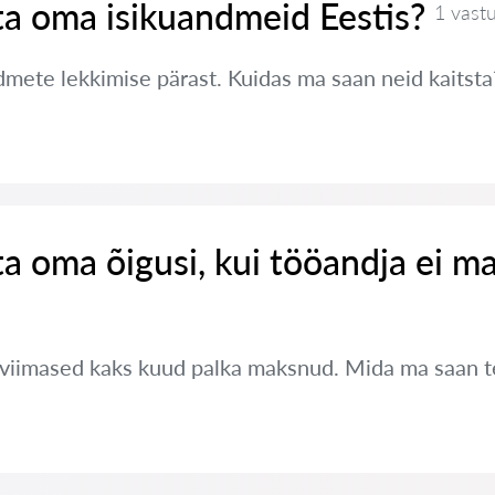
ta oma isikuandmeid Eestis?
1 vast
ete lekkimise pärast. Kuidas ma saan neid kaitsta
ta oma õigusi, kui tööandja ei m
 viimased kaks kuud palka maksnud. Mida ma saan 