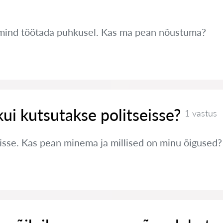
mind töötada puhkusel. Kas ma pean nõustuma?
kui kutsutakse politseisse?
1 vastus
eisse. Kas pean minema ja millised on minu õigused?