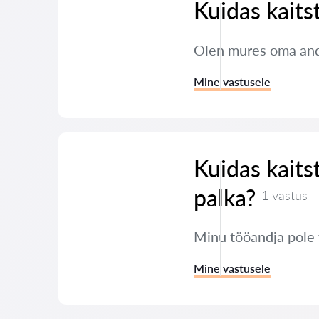
Kuidas kaits
Olen mures oma andm
Mine vastusele
Kuidas kaits
palka?
1 vastus
Minu tööandja pole
Mine vastusele