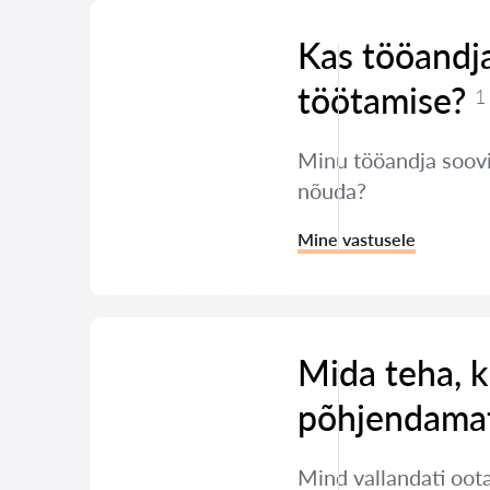
Kas tööandja
töötamise?
1
Minu tööandja soovib
nõuda?
Mine vastusele
Mida teha, k
põhjendamat
Mind vallandati oot