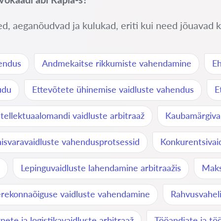
ed, aeganõudvad ja kulukad, eriti kui need jõuavad ko
hendus
Andmekaitse rikkumiste vahendamine
Eh
udu
Ettevõtete ühinemise vaidluste vahendus
E
ntellektuaalomandi vaidluste arbitraaž
Kaubamärgiva
nisvaravaidluste vahendusprotsessid
Konkurentsivaid
Lepinguvaidluste lahendamine arbitraažis
Maks
rekonnaõiguse vaidluste vahendamine
Rahvusvahel
nete ja logistikavaidluste arbitraaž
Tööandjate ja tö