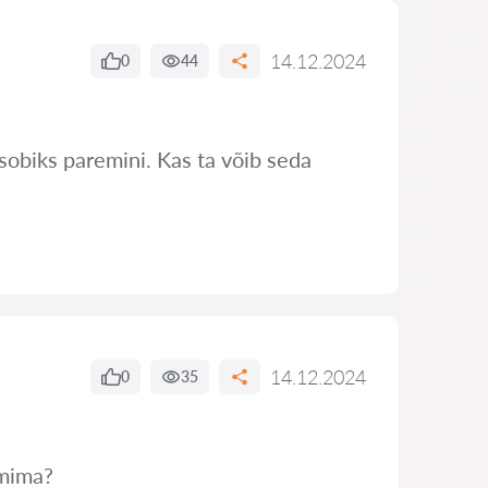
14.12.2024
0
44
sobiks paremini. Kas ta võib seda
14.12.2024
0
35
imima?