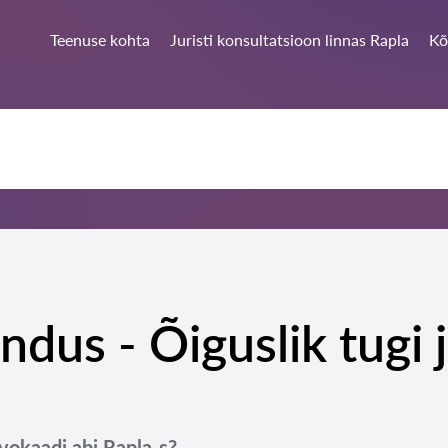
Teenuse kohta
Juristi konsultatsioon linnas Rapla
Kõ
endus - Õiguslik tugi
dvokaadi abi Rapla-s?