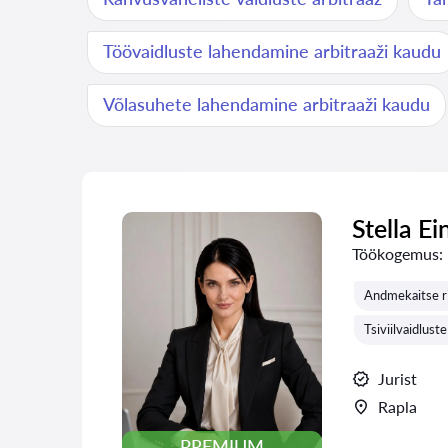
Töövaidluste lahendamine arbitraaži kaudu
Võlasuhete lahendamine arbitraaži kaudu
Stella Ei
Töökogemus:
Andmekaitse r
Tsiviilvaidlust
Jurist
Rapla
PREMIUM