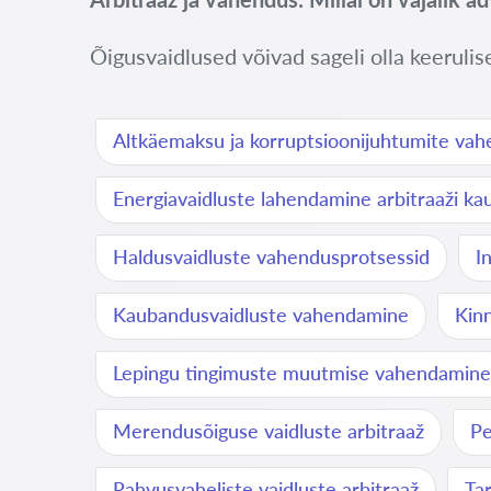
Õigusvaidlused võivad sageli olla keerulis
Altkäemaksu ja korruptsioonijuhtumite va
Energiavaidluste lahendamine arbitraaži ka
Haldusvaidluste vahendusprotsessid
I
Kaubandusvaidluste vahendamine
Kin
Lepingu tingimuste muutmise vahendamine
Merendusõiguse vaidluste arbitraaž
Pe
Rahvusvaheliste vaidluste arbitraaž
Tar