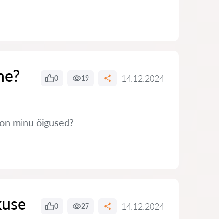
ne?
14.12.2024
0
19
s on minu õigused?
kuse
14.12.2024
0
27