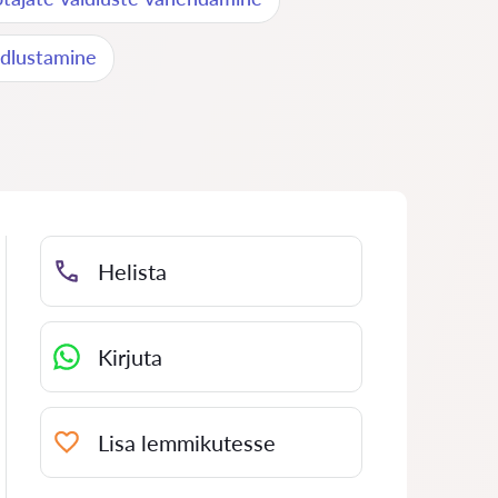
idlustamine
Helista
Kirjuta
Lisa lemmikutesse