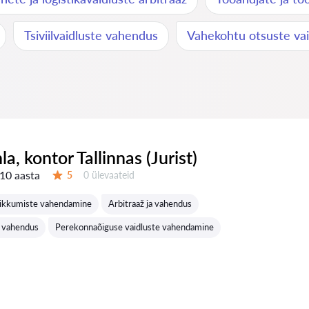
Tsiviilvaidluste vahendus
Vahekohtu otsuste va
nla, kontor Tallinnas (Jurist)
10 aasta
Ülevaateid:
5
0 ülevaateid
Hinnang:
ikkumiste vahendamine
Arbitraaž ja vahendus
e vahendus
Perekonnaõiguse vaidluste vahendamine