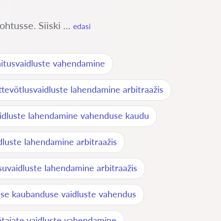
htusse. Siiski ...
edasi
itusvaidluste vahendamine
ttevõtlusvaidluste lahendamine arbitraažis
idluste lahendamine vahenduse kaudu
luste lahendamine arbitraažis
uvaidluste lahendamine arbitraažis
ise kaubanduse vaidluste vahendus
ötajate vaidluste vahendamine