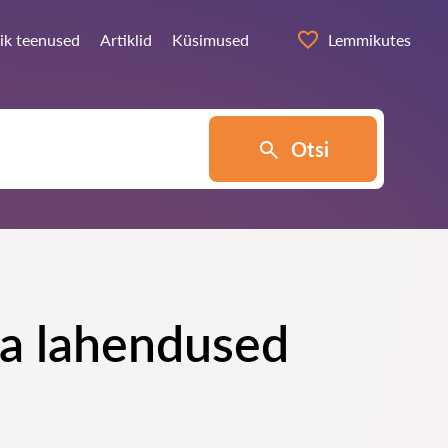
ik teenused
Artiklid
Küsimused
Lemmikutes
Otsi
 ja lahendused