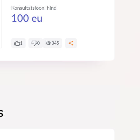
Konsultatsiooni hind
100 eu
1
0
345
s