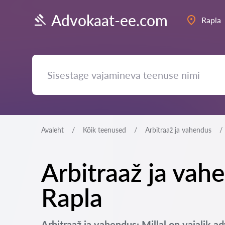
Advokaat-ee.com
Rapla
Avaleht
Kõik teenused
Arbitraaž ja vahendus
Arbitraaž ja vah
Rapla
Arbitraaž ja vahendus: Millal on vajalik a