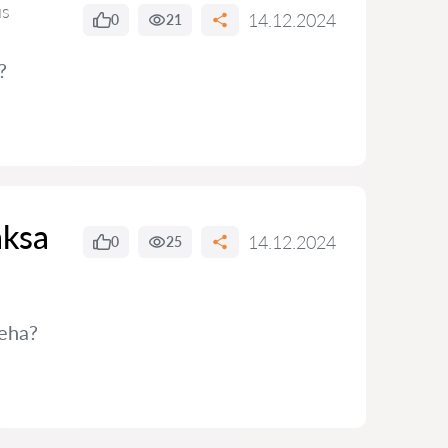
us
14.12.2024
0
21
?
aksa
14.12.2024
0
25
teha?