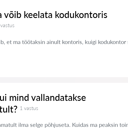
 võib keelata kodukontoris
 vastus
, et ma töötaksin ainult kontoris, kuigi kodukontor 
ui mind vallandatakse
ult?
1 vastus
amatult ilma selge põhjuseta. Kuidas ma peaksin to