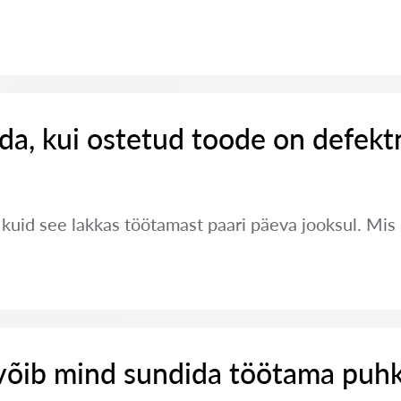
da, kui ostetud toode on defekt
, kuid see lakkas töötamast paari päeva jooksul. Mi
võib mind sundida töötama puh