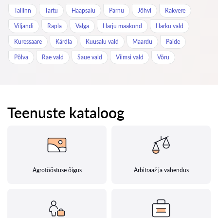
Tallinn
Tartu
Haapsalu
Pärnu
Jõhvi
Rakvere
Viljandi
Rapla
Valga
Harju maakond
Harku vald
Kuressaare
Kärdla
Kuusalu vald
Maardu
Paide
Põlva
Rae vald
Saue vald
Viimsi vald
Võru
Teenuste kataloog
Agrotööstuse õigus
Arbitraaž ja vahendus