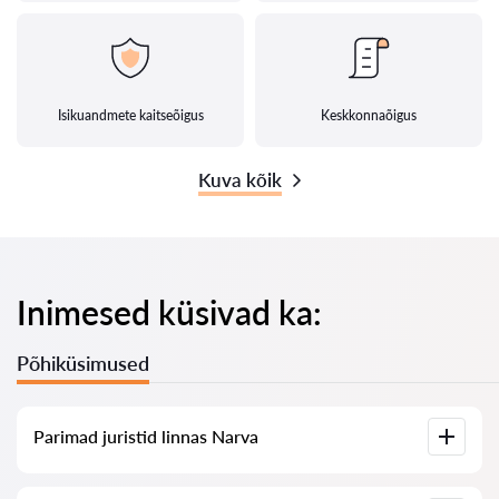
Isikuandmete kaitseõigus
Keskkonnaõigus
Kuva kõik
Inimesed küsivad ka:
Põhiküsimused
Parimad juristid linnas Narva
Meil on koostatud nimekiri parimatest juristidest linnas