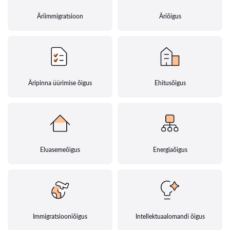
Äriimmigratsioon
Äriõigus
Äripinna üürimise õigus
Ehitusõigus
Eluasemeõigus
Energiaõigus
Immigratsiooniõigus
Intellektuaalomandi õigus