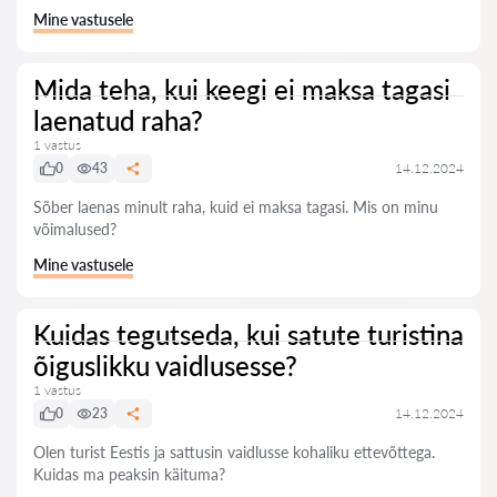
Mine vastusele
Mida teha, kui keegi ei maksa tagasi
laenatud raha?
1 vastus
0
43
14.12.2024
Sõber laenas minult raha, kuid ei maksa tagasi. Mis on minu
võimalused?
Mine vastusele
Kuidas tegutseda, kui satute turistina
õiguslikku vaidlusesse?
1 vastus
0
23
14.12.2024
Olen turist Eestis ja sattusin vaidlusse kohaliku ettevõttega.
Kuidas ma peaksin käituma?