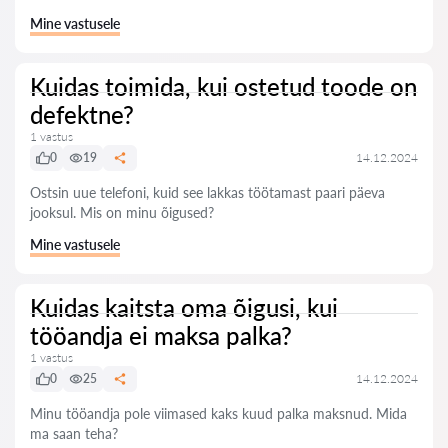
Mine vastusele
Kuidas toimida, kui ostetud toode on
defektne?
1 vastus
0
19
14.12.2024
Ostsin uue telefoni, kuid see lakkas töötamast paari päeva
jooksul. Mis on minu õigused?
Mine vastusele
Kuidas kaitsta oma õigusi, kui
tööandja ei maksa palka?
1 vastus
0
25
14.12.2024
Minu tööandja pole viimased kaks kuud palka maksnud. Mida
ma saan teha?