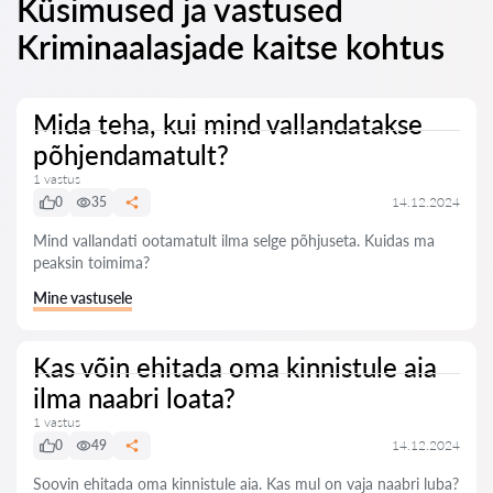
Küsimused ja vastused
Kriminaalasjade kaitse kohtus
Mida teha, kui mind vallandatakse
põhjendamatult?
1 vastus
0
35
14.12.2024
Mind vallandati ootamatult ilma selge põhjuseta. Kuidas ma
peaksin toimima?
Mine vastusele
Kas võin ehitada oma kinnistule aia
ilma naabri loata?
1 vastus
0
49
14.12.2024
Soovin ehitada oma kinnistule aia. Kas mul on vaja naabri luba?