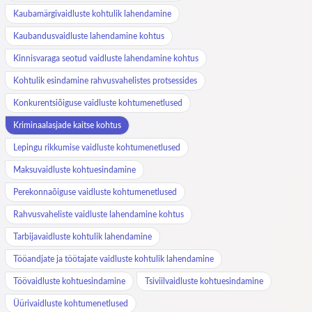
Kaubamärgivaidluste kohtulik lahendamine
Kaubandusvaidluste lahendamine kohtus
Kinnisvaraga seotud vaidluste lahendamine kohtus
Kohtulik esindamine rahvusvahelistes protsessides
Konkurentsiõiguse vaidluste kohtumenetlused
Kriminaalasjade kaitse kohtus
Lepingu rikkumise vaidluste kohtumenetlused
Maksuvaidluste kohtuesindamine
Perekonnaõiguse vaidluste kohtumenetlused
Rahvusvaheliste vaidluste lahendamine kohtus
Tarbijavaidluste kohtulik lahendamine
Tööandjate ja töötajate vaidluste kohtulik lahendamine
Töövaidluste kohtuesindamine
Tsiviilvaidluste kohtuesindamine
Üürivaidluste kohtumenetlused