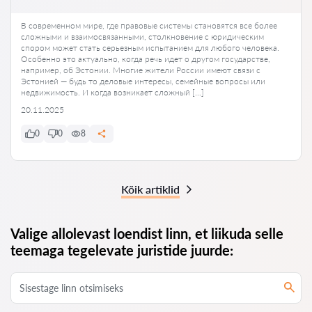
В современном мире, где правовые системы становятся все более
сложными и взаимосвязанными, столкновение с юридическим
спором может стать серьезным испытанием для любого человека.
Особенно это актуально, когда речь идет о другом государстве,
например, об Эстонии. Многие жители России имеют связи с
Эстонией — будь то деловые интересы, семейные вопросы или
недвижимость. И когда возникает сложный […]
20.11.2025
0
0
8
Kõik artiklid
Valige allolevast loendist linn, et liikuda selle
teemaga tegelevate juristide juurde: