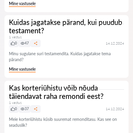
Mine vastusele
Kuidas jagatakse pärand, kui puudub
testament?
1 vastus
0
47
14.12.2024
Minu sugulane suri testamendita. Kuidas jagatakse tema
pärand?
Mine vastusele
Kas korteriühistu võib nõuda
täiendavat raha remondi eest?
1 vastus
0
37
14.12.2024
Meie korteriühistu küsib suuremat remonditasu. Kas see on
seaduslik?