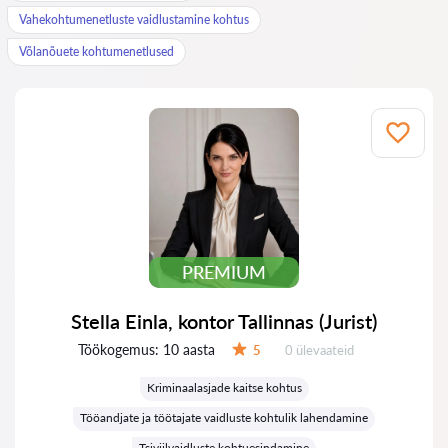
Vahekohtumenetluste vaidlustamine kohtus
Võlanõuete kohtumenetlused
PREMIUM
Stella Einla, kontor Tallinnas (Jurist)
Töökogemus:
10 aasta
Ülevaateid:
5
0 ülevaateid
Hinnang:
Kriminaalasjade kaitse kohtus
Tööandjate ja töötajate vaidluste kohtulik lahendamine
Tsiviilvaidluste kohtuesindamine