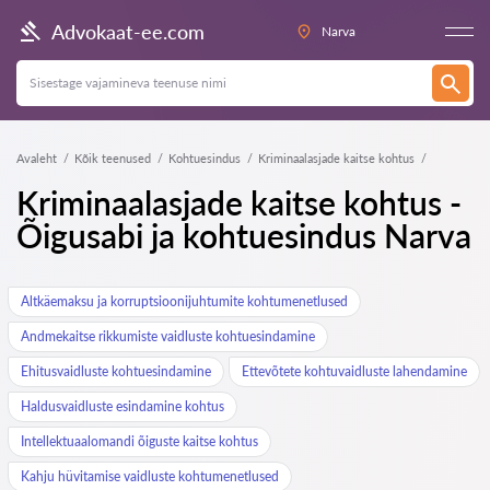
Advokaat-ee.com
Narva
Avaleht
Kõik teenused
Kohtuesindus
Kriminaalasjade kaitse kohtus
Kriminaalasjade kaitse kohtus -
Õigusabi ja kohtuesindus Narva
Altkäemaksu ja korruptsioonijuhtumite kohtumenetlused
Andmekaitse rikkumiste vaidluste kohtuesindamine
Ehitusvaidluste kohtuesindamine
Ettevõtete kohtuvaidluste lahendamine
Haldusvaidluste esindamine kohtus
Intellektuaalomandi õiguste kaitse kohtus
Kahju hüvitamise vaidluste kohtumenetlused