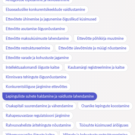
Ebaseaduslike konkurentsikeeldude vaidlustamine
Ettevõtete ühinemise ja jagunemise õiguslikud küsimused
Ettevõtte asutamise õigusnõustamine
Ettevõtte maksuküsimuste lahendamine
Ettevõtte põhikirja muutmine
Ettevõtte restruktureerimine
Ettevõtte ülevõtmiste ja müügi nõustamine
Ettevõtte varade ja kohustuste jagamine
Intellektuaalomandi õiguste kaitse
Kaubamärgi registreerimine ja kaitse
Kinnisvara tehingute õigusnõustamine
Konkurentsiõiguse järgimine ettevõttes
Lepinguliste suhete haldamine ja vaidluste lahendamine
Osakapitali suurendamine ja vähendamine
Osanike lepingute koostamine
Rahapesuvastase regulatsiooni järgimine
Rahvusvaheliste äritehingute nõustamine
Töösuhte küsimused äriõiguses
Vähemusosanike õiguste kaitse
Võlgade ja kohustuste restruktureerimine