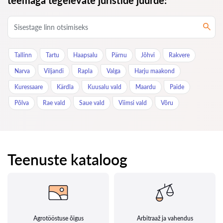
teemaga tegelevate juristide juurde:
Tallinn
Tartu
Haapsalu
Pärnu
Jõhvi
Rakvere
Narva
Viljandi
Rapla
Valga
Harju maakond
Kuressaare
Kärdla
Kuusalu vald
Maardu
Paide
Põlva
Rae vald
Saue vald
Viimsi vald
Võru
Teenuste kataloog
Agrotööstuse õigus
Arbitraaž ja vahendus