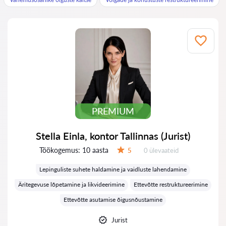
PREMIUM
Stella Einla, kontor Tallinnas (Jurist)
Töökogemus:
10 aasta
Ülevaateid:
5
0 ülevaateid
Hinnang:
Lepinguliste suhete haldamine ja vaidluste lahendamine
Äritegevuse lõpetamine ja likvideerimine
Ettevõtte restruktureerimine
Ettevõtte asutamise õigusnõustamine
Jurist