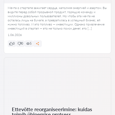
Мечта о стартапе зажигает сердца, наполняя энергией и азартом. Вы
видите перед собой прорывной продукт, горящую команду и
миллионы довольных пользователей. Но чтобы эта мечта не
осталась лишь на бумаге, а превратилась в успешный бизнес, ей
нужно топливо. И это топливо — инвестиции. Однако привлечение
инвестиций в стартап — это не только поиск денег, это […]
1.06.2026
0
0
5
Ettevõtte reorganiseerimine: kuidas
toimib ühinemise protsess