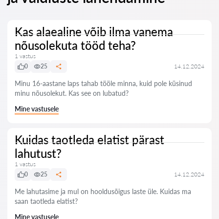
Kas alaealine võib ilma vanema
nõusolekuta tööd teha?
1 vastus
0
25
14.12.2024
Minu 16-aastane laps tahab tööle minna, kuid pole küsinud
minu nõusolekut. Kas see on lubatud?
Mine vastusele
Kuidas taotleda elatist pärast
lahutust?
1 vastus
0
25
14.12.2024
Me lahutasime ja mul on hooldusõigus laste üle. Kuidas ma
saan taotleda elatist?
Mine vastusele