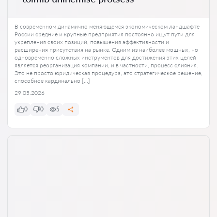
В современном динамично меняющемся экономическом ландшафте
России средние и крупные предприятия постоянно ищут пути для
укрепления своих позиций, повышения эффективности и
расширения присутствия на рынке. Одним из наиболее мощных, но
одновременно сложных инструментов для достижения этих целей
является реорганизация компании, и в частности, процесс слияния.
Это не просто юридическая процедура, это стратегическое решение,
способное кардинально […]
29.05.2026
0
0
5