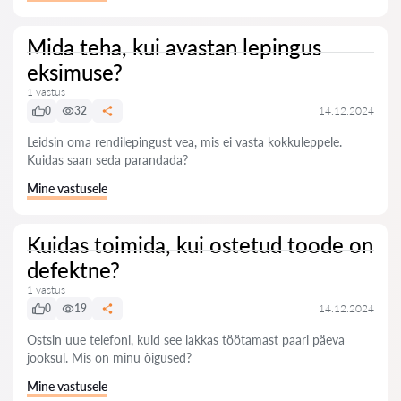
Mida teha, kui avastan lepingus
eksimuse?
1 vastus
0
32
14.12.2024
Leidsin oma rendilepingust vea, mis ei vasta kokkuleppele.
Kuidas saan seda parandada?
Mine vastusele
Kuidas toimida, kui ostetud toode on
defektne?
1 vastus
0
19
14.12.2024
Ostsin uue telefoni, kuid see lakkas töötamast paari päeva
jooksul. Mis on minu õigused?
Mine vastusele