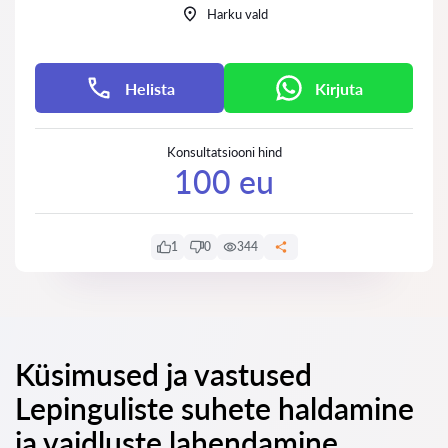
Harku vald
Helista
Kirjuta
Konsultatsiooni hind
100 eu
1
0
344
Küsimused ja vastused
Lepinguliste suhete haldamine
ja vaidluste lahendamine