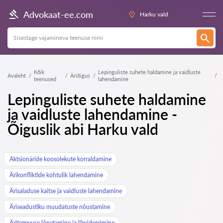
Advokaat-ee.com
Harku vald
Kõik
Lepinguliste suhete haldamine ja vaidluste
Avaleht
Äriõigus
teenused
lahendamine
Lepinguliste suhete haldamine
ja vaidluste lahendamine -
Õiguslik abi Harku vald
Aktsionäride koosolekute korraldamine
Ärikonfliktide kohtulik lahendamine
Ärisaladuse kaitse ja vaidluste lahendamine
Äriseadustiku muudatuste nõustamine
Äritegevuse lõpetamine ja likvideerimine