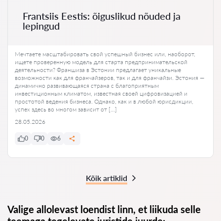
Frantsiis Eestis: õiguslikud nõuded ja
lepingud
Мечтаете масштабировать свой успешный бизнес или, наоборот,
ищете проверенную модель для старта предпринимательской
деятельности? Франшиза в Эстонии предлагает уникальные
возможности как для франчайзеров, так и для франчайзи. Эстония —
динамично развивающаяся страна с благоприятным
инвестиционным климатом, известная своей цифровизацией и
простотой ведения бизнеса. Однако, как и в любой юрисдикции,
успех здесь во многом зависит от […]
28.05.2026
0
0
6
Kõik artiklid
Valige allolevast loendist linn, et liikuda selle