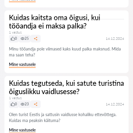
Kuidas kaitsta oma õigusi, kui
tööandja ei maksa palka?
1 vastus
0
25
14.12.2024
Minu tööandja pole viimased kaks kuud palka maksnud. Mida
ma saan teha?
Mine vastusele
Kuidas tegutseda, kui satute turistina
õiguslikku vaidlusesse?
1 vastus
0
23
14.12.2024
Olen turist Eestis ja sattusin vaidlusse kohaliku ettevõttega.
Kuidas ma peaksin käituma?
Mine vastusele