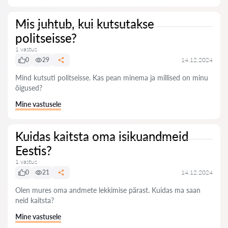
Mis juhtub, kui kutsutakse
politseisse?
1 vastus
0
29
14.12.2024
Mind kutsuti politseisse. Kas pean minema ja millised on minu
õigused?
Mine vastusele
Kuidas kaitsta oma isikuandmeid
Eestis?
1 vastus
0
21
14.12.2024
Olen mures oma andmete lekkimise pärast. Kuidas ma saan
neid kaitsta?
Mine vastusele