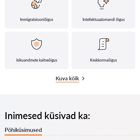
Immigratsiooniõigus
Intellektuaalomandi õigus
Isikuandmete kaitseõigus
Keskkonnaõigus
Kuva kõik
Inimesed küsivad ka:
Põhiküsimused