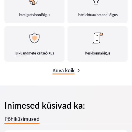
Immigratsiooniõigus
Intellektuaalomandi õigus
Isikuandmete kaitseõigus
Keskkonnaõigus
Kuva kõik
Inimesed küsivad ka:
Põhiküsimused