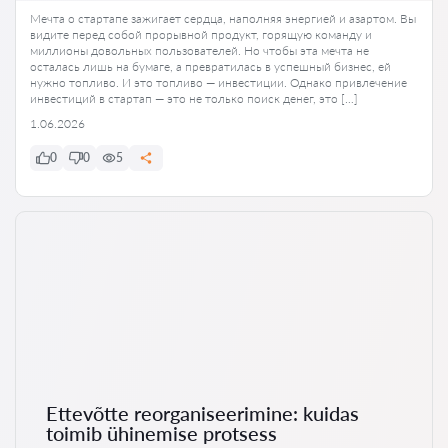
Мечта о стартапе зажигает сердца, наполняя энергией и азартом. Вы
видите перед собой прорывной продукт, горящую команду и
миллионы довольных пользователей. Но чтобы эта мечта не
осталась лишь на бумаге, а превратилась в успешный бизнес, ей
нужно топливо. И это топливо — инвестиции. Однако привлечение
инвестиций в стартап — это не только поиск денег, это […]
1.06.2026
0
0
5
Ettevõtte reorganiseerimine: kuidas
toimib ühinemise protsess