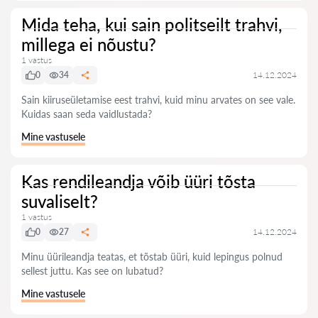
Mida teha, kui sain politseilt trahvi,
millega ei nõustu?
1 vastus
0
34
14.12.2024
Sain kiiruseületamise eest trahvi, kuid minu arvates on see vale.
Kuidas saan seda vaidlustada?
Mine vastusele
Kas rendileandja võib üüri tõsta
suvaliselt?
1 vastus
0
27
14.12.2024
Minu üürileandja teatas, et tõstab üüri, kuid lepingus polnud
sellest juttu. Kas see on lubatud?
Mine vastusele