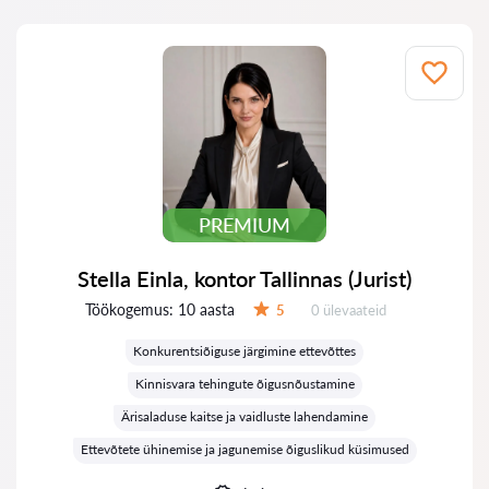
PREMIUM
Stella Einla, kontor Tallinnas (Jurist)
Töökogemus:
10 aasta
Ülevaateid:
5
0 ülevaateid
Hinnang:
Konkurentsiõiguse järgimine ettevõttes
Kinnisvara tehingute õigusnõustamine
Ärisaladuse kaitse ja vaidluste lahendamine
Ettevõtete ühinemise ja jagunemise õiguslikud küsimused