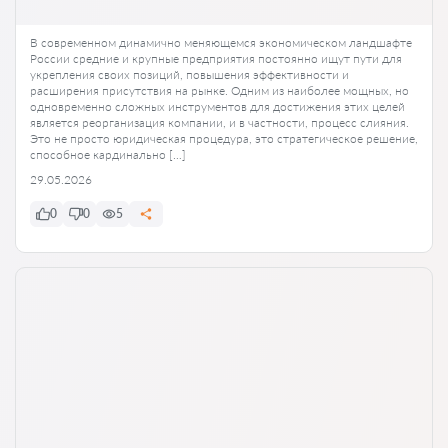
В современном динамично меняющемся экономическом ландшафте
России средние и крупные предприятия постоянно ищут пути для
укрепления своих позиций, повышения эффективности и
расширения присутствия на рынке. Одним из наиболее мощных, но
одновременно сложных инструментов для достижения этих целей
является реорганизация компании, и в частности, процесс слияния.
Это не просто юридическая процедура, это стратегическое решение,
способное кардинально […]
29.05.2026
0
0
5