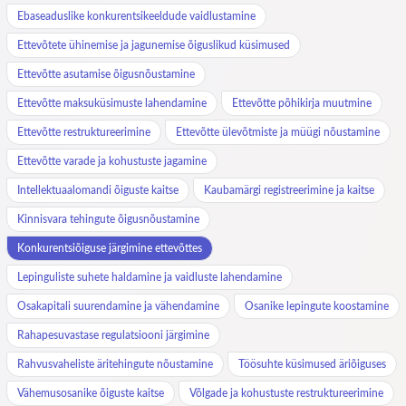
Ebaseaduslike konkurentsikeeldude vaidlustamine
Ettevõtete ühinemise ja jagunemise õiguslikud küsimused
Ettevõtte asutamise õigusnõustamine
Ettevõtte maksuküsimuste lahendamine
Ettevõtte põhikirja muutmine
Ettevõtte restruktureerimine
Ettevõtte ülevõtmiste ja müügi nõustamine
Ettevõtte varade ja kohustuste jagamine
Intellektuaalomandi õiguste kaitse
Kaubamärgi registreerimine ja kaitse
Kinnisvara tehingute õigusnõustamine
Konkurentsiõiguse järgimine ettevõttes
Lepinguliste suhete haldamine ja vaidluste lahendamine
Osakapitali suurendamine ja vähendamine
Osanike lepingute koostamine
Rahapesuvastase regulatsiooni järgimine
Rahvusvaheliste äritehingute nõustamine
Töösuhte küsimused äriõiguses
Vähemusosanike õiguste kaitse
Võlgade ja kohustuste restruktureerimine