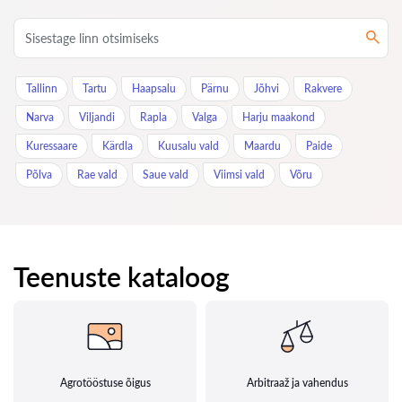
Tallinn
Tartu
Haapsalu
Pärnu
Jõhvi
Rakvere
Narva
Viljandi
Rapla
Valga
Harju maakond
Kuressaare
Kärdla
Kuusalu vald
Maardu
Paide
Põlva
Rae vald
Saue vald
Viimsi vald
Võru
Teenuste kataloog
Agrotööstuse õigus
Arbitraaž ja vahendus