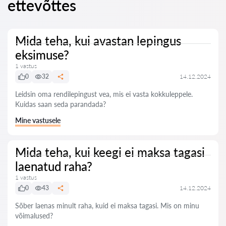
ettevõttes
Mida teha, kui avastan lepingus
eksimuse?
1 vastus
0
32
14.12.2024
Leidsin oma rendilepingust vea, mis ei vasta kokkuleppele.
Kuidas saan seda parandada?
Mine vastusele
Mida teha, kui keegi ei maksa tagasi
laenatud raha?
1 vastus
0
43
14.12.2024
Sõber laenas minult raha, kuid ei maksa tagasi. Mis on minu
võimalused?