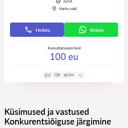
Jurist
Harku vald
Helista
Kirjuta
Konsultatsiooni hind
100 eu
1
0
344
Küsimused ja vastused
Konkurentsiõiguse järgimine