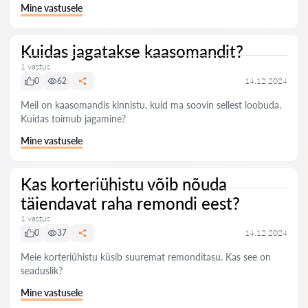
Mine vastusele
Kuidas jagatakse kaasomandit?
1 vastus
0
62
14.12.2024
Meil on kaasomandis kinnistu, kuid ma soovin sellest loobuda.
Kuidas toimub jagamine?
Mine vastusele
Kas korteriühistu võib nõuda
täiendavat raha remondi eest?
1 vastus
0
37
14.12.2024
Meie korteriühistu küsib suuremat remonditasu. Kas see on
seaduslik?
Mine vastusele