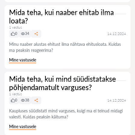
Mida teha, kui naaber ehitab ilma
loata?
1 vastus
0
34
14.12.2024
Minu naaber alustas ehitust ilma nähtava ehitusloata. Kuidas
ma peaksin reageerima?
Mine vastusele
Mida teha, kui mind süüdistatakse
põhjendamatult varguses?
1 vastus
0
38
14.12.2024
Kaupluses süüdistati mind varguses, kuigi ma ei teinud midagi
valesti. Kuidas peaksin käituma?
Mine vastusele