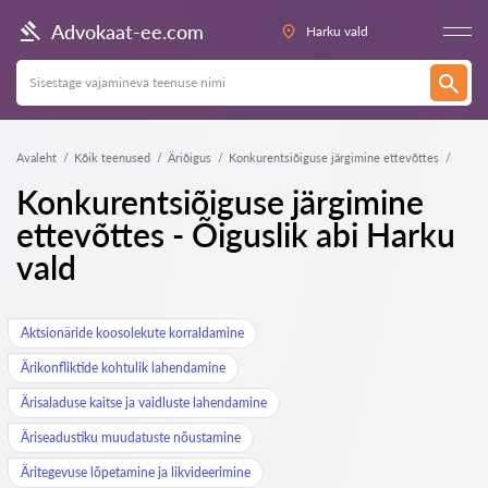
Advokaat-ee.com
Harku vald
Avaleht
Kõik teenused
Äriõigus
Konkurentsiõiguse järgimine ettevõttes
Konkurentsiõiguse järgimine
ettevõttes - Õiguslik abi Harku
vald
Aktsionäride koosolekute korraldamine
Ärikonfliktide kohtulik lahendamine
Ärisaladuse kaitse ja vaidluste lahendamine
Äriseadustiku muudatuste nõustamine
Äritegevuse lõpetamine ja likvideerimine