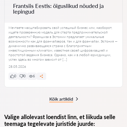
Frantsiis Eestis: õiguslikud nõuded ja
lepingud
Мечтаете масштабировать свой успешный бизнес или, наоборот,
ищете проверенную модель для старта предпринимательской
деятельности? Франшиза в Эстонии предлагает уникальные
возможности как для франчайзеров, так и для франчайзи. Эстония —
динамично развивающаяся страна с благоприятным
инвестиционным климатом, известная своей цифровизацией и
простотой ведения бизнеса. Однако, как и в любой юрисдикции,
успех здесь во многом зависит от […]
28.05.2026
0
0
6
Kõik artiklid
Valige allolevast loendist linn, et liikuda selle
teemaga tegelevate juristide juurde: