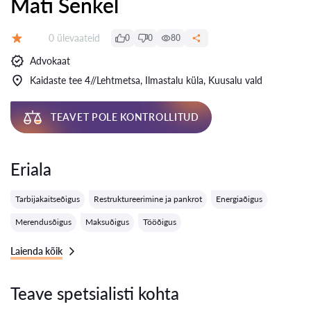
Mati Senkel
Ülevaateid:
0 ülevaateid
0
0
80
Hinnang:
Advokaat
Kaidaste tee 4//Lehtmetsa, Ilmastalu küla, Kuusalu vald
TEAVET POLE KONTROLLITUD
Eriala
Tarbijakaitseõigus
Restruktureerimine ja pankrot
Energiaõigus
Merendusõigus
Maksuõigus
Tööõigus
Laienda kõik
Teave spetsialisti kohta