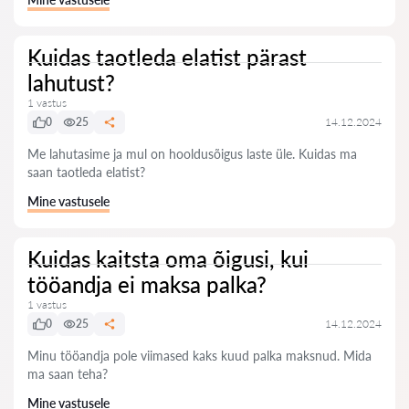
Kuidas taotleda elatist pärast
lahutust?
1 vastus
0
25
14.12.2024
Me lahutasime ja mul on hooldusõigus laste üle. Kuidas ma
saan taotleda elatist?
Mine vastusele
Kuidas kaitsta oma õigusi, kui
tööandja ei maksa palka?
1 vastus
0
25
14.12.2024
Minu tööandja pole viimased kaks kuud palka maksnud. Mida
ma saan teha?
Mine vastusele