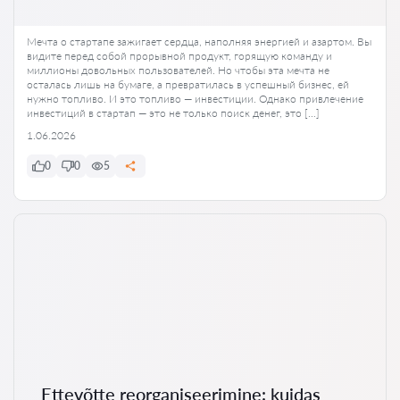
Мечта о стартапе зажигает сердца, наполняя энергией и азартом. Вы
видите перед собой прорывной продукт, горящую команду и
миллионы довольных пользователей. Но чтобы эта мечта не
осталась лишь на бумаге, а превратилась в успешный бизнес, ей
нужно топливо. И это топливо — инвестиции. Однако привлечение
инвестиций в стартап — это не только поиск денег, это […]
1.06.2026
0
0
5
Ettevõtte reorganiseerimine: kuidas