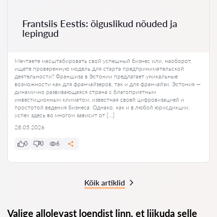
Frantsiis Eestis: õiguslikud nõuded ja
lepingud
Мечтаете масштабировать свой успешный бизнес или, наоборот,
ищете проверенную модель для старта предпринимательской
деятельности? Франшиза в Эстонии предлагает уникальные
возможности как для франчайзеров, так и для франчайзи. Эстония —
динамично развивающаяся страна с благоприятным
инвестиционным климатом, известная своей цифровизацией и
простотой ведения бизнеса. Однако, как и в любой юрисдикции,
успех здесь во многом зависит от […]
28.05.2026
0
0
6
Kõik artiklid
Valige allolevast loendist linn, et liikuda selle