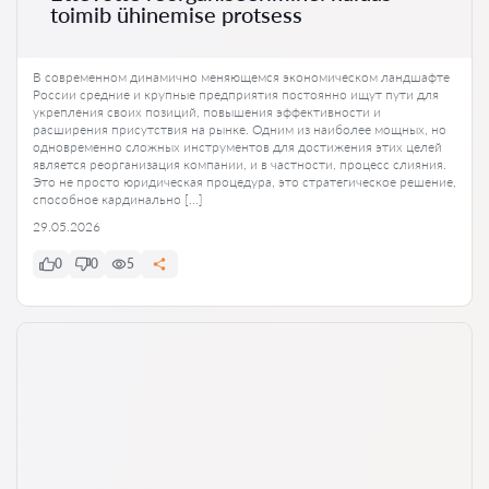
toimib ühinemise protsess
В современном динамично меняющемся экономическом ландшафте
России средние и крупные предприятия постоянно ищут пути для
укрепления своих позиций, повышения эффективности и
расширения присутствия на рынке. Одним из наиболее мощных, но
одновременно сложных инструментов для достижения этих целей
является реорганизация компании, и в частности, процесс слияния.
Это не просто юридическая процедура, это стратегическое решение,
способное кардинально […]
29.05.2026
0
0
5