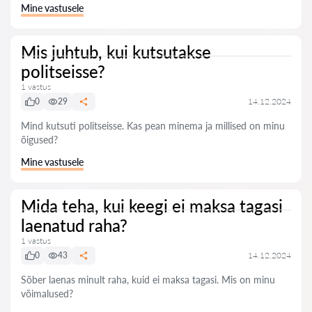
Mine vastusele
Mis juhtub, kui kutsutakse
politseisse?
1 vastus
0
29
14.12.2024
Mind kutsuti politseisse. Kas pean minema ja millised on minu
õigused?
Mine vastusele
Mida teha, kui keegi ei maksa tagasi
laenatud raha?
1 vastus
0
43
14.12.2024
Sõber laenas minult raha, kuid ei maksa tagasi. Mis on minu
võimalused?