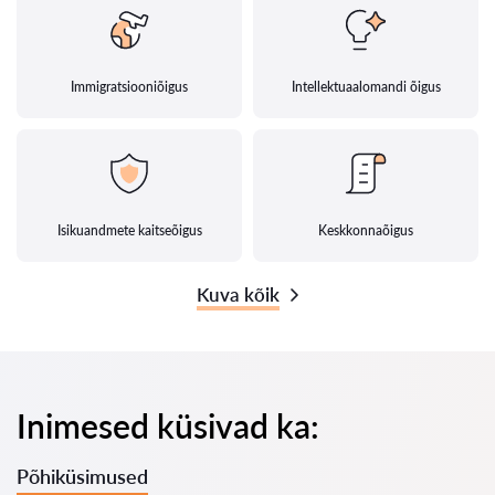
Immigratsiooniõigus
Intellektuaalomandi õigus
Isikuandmete kaitseõigus
Keskkonnaõigus
Kuva kõik
Inimesed küsivad ka:
Põhiküsimused