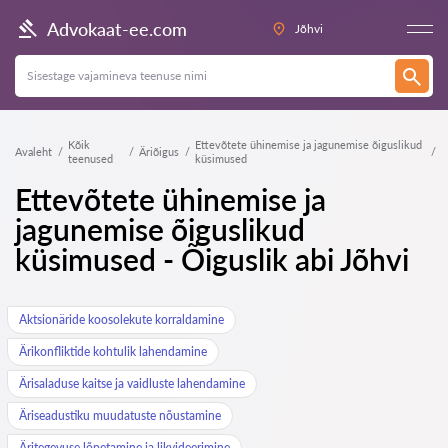
Advokaat-ee.com
Jõhvi
Kõik
Ettevõtete ühinemise ja jagunemise õiguslikud
Avaleht
Äriõigus
teenused
küsimused
Ettevõtete ühinemise ja
jagunemise õiguslikud
küsimused - Õiguslik abi Jõhvi
Aktsionäride koosolekute korraldamine
Ärikonfliktide kohtulik lahendamine
Ärisaladuse kaitse ja vaidluste lahendamine
Äriseadustiku muudatuste nõustamine
Äritegevuse lõpetamine ja likvideerimine