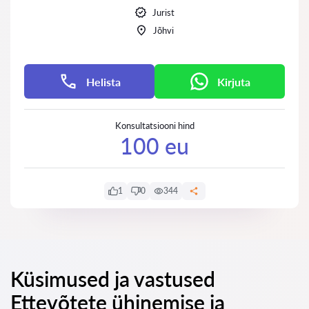
Jurist
Jõhvi
Helista
Kirjuta
Konsultatsiooni hind
100 eu
1
0
344
Küsimused ja vastused
Ettevõtete ühinemise ja