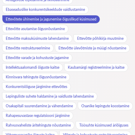
Ebaseaduslike konkurentsikeeldude vaidlustamine
Ettevõtete ühinemise ja jagunemise õiguslikud küsimused
Ettevõtte asutamise õigusnõustamine
Ettevõtte maksuküsimuste lahendamine
Ettevõtte põhikirja muutmine
Ettevõtte restruktureerimine
Ettevõtte ülevõtmiste ja müügi nõustamine
Ettevõtte varade ja kohustuste jagamine
Intellektuaalomandi õiguste kaitse
Kaubamärgi registreerimine ja kaitse
Kinnisvara tehingute õigusnõustamine
Konkurentsiõiguse järgimine ettevõttes
Lepinguliste suhete haldamine ja vaidluste lahendamine
Osakapitali suurendamine ja vähendamine
Osanike lepingute koostamine
Rahapesuvastase regulatsiooni järgimine
Rahvusvaheliste äritehingute nõustamine
Töösuhte küsimused äriõiguses
Vähemusosanike õiguste kaitse
Võlgade ja kohustuste restruktureerimine