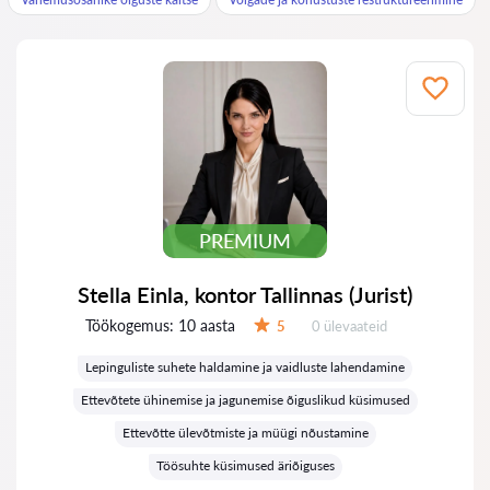
PREMIUM
Stella Einla, kontor Tallinnas (Jurist)
Töökogemus:
10 aasta
Ülevaateid:
5
0 ülevaateid
Hinnang:
Lepinguliste suhete haldamine ja vaidluste lahendamine
Ettevõtete ühinemise ja jagunemise õiguslikud küsimused
Ettevõtte ülevõtmiste ja müügi nõustamine
Töösuhte küsimused äriõiguses