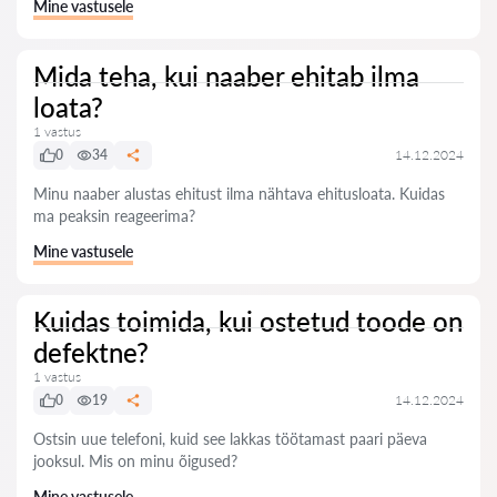
Mine vastusele
Mida teha, kui naaber ehitab ilma
loata?
1 vastus
0
34
14.12.2024
Minu naaber alustas ehitust ilma nähtava ehitusloata. Kuidas
ma peaksin reageerima?
Mine vastusele
Kuidas toimida, kui ostetud toode on
defektne?
1 vastus
0
19
14.12.2024
Ostsin uue telefoni, kuid see lakkas töötamast paari päeva
jooksul. Mis on minu õigused?
Mine vastusele