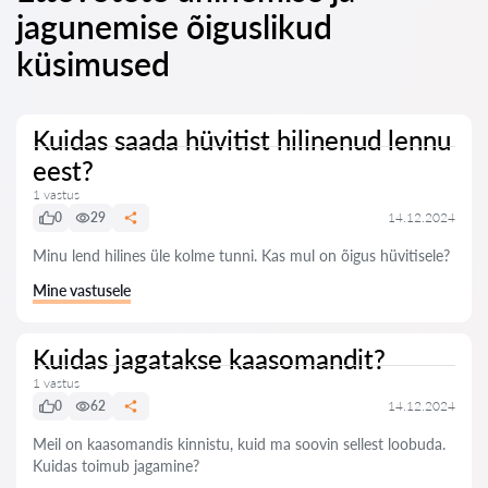
jagunemise õiguslikud
küsimused
Kuidas saada hüvitist hilinenud lennu
eest?
1 vastus
0
29
14.12.2024
Minu lend hilines üle kolme tunni. Kas mul on õigus hüvitisele?
Mine vastusele
Kuidas jagatakse kaasomandit?
1 vastus
0
62
14.12.2024
Meil on kaasomandis kinnistu, kuid ma soovin sellest loobuda.
Kuidas toimub jagamine?