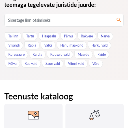
teemaga tegelevate juristide juurde:
Tallinn
Tartu
Haapsalu
Pärnu
Rakvere
Narva
Viljandi
Rapla
Valga
Harju maakond
Harku vald
Kuressaare
Kärdla
Kuusalu vald
Maardu
Paide
Põlva
Rae vald
Saue vald
Viimsi vald
Võru
Teenuste kataloog